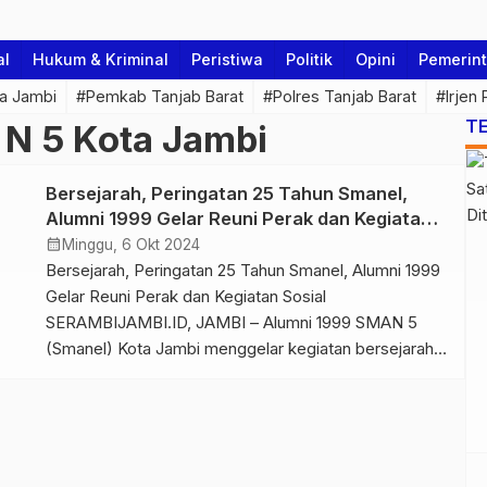
al
Hukum & Kriminal
Peristiwa
Politik
Opini
Pemerin
a Jambi
#Pemkab Tanjab Barat
#Polres Tanjab Barat
#Irjen
T
N 5 Kota Jambi
Bersejarah, Peringatan 25 Tahun Smanel,
Alumni 1999 Gelar Reuni Perak dan Kegiatan
Sosial
calendar_month
Minggu, 6 Okt 2024
Bersejarah, Peringatan 25 Tahun Smanel, Alumni 1999
Gelar Reuni Perak dan Kegiatan Sosial
SERAMBIJAMBI.ID, JAMBI – Alumni 1999 SMAN 5
(Smanel) Kota Jambi menggelar kegiatan bersejarah
memperingati kebersamaan 25 tahun mereka pada 4
hingga 5 Oktober 2024. Makin menarik dengan
diselenggarakan kegiatan sosial kemanusiaan yang
sarat kepedulian antar sesama. Ketua Ikatan Alumni
1999 Smanel Bagus […]