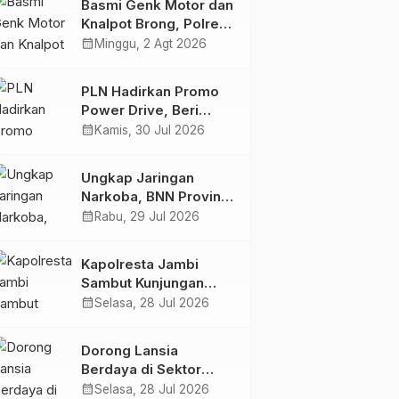
Basmi Genk Motor dan
Semakin Skena
Knalpot Brong, Polres
Tanjab Barat Amankan
calendar_month
Minggu, 2 Agt 2026
Belasan Kendaraan
PLN Hadirkan Promo
Power Drive, Beri
Diskon Tambah Daya
calendar_month
Kamis, 30 Jul 2026
50% di Ajang GIIAS
2026
Ungkap Jaringan
Narkoba, BNN Provinsi
Jambi dan Bea Cukai
calendar_month
Rabu, 29 Jul 2026
Amankan Sembilan
Pelaku beserta 766
Kapolresta Jambi
Butir Ekstasi dan 146
Sambut Kunjungan
Gram Sabu
Ketua dan Pengurus
calendar_month
Selasa, 28 Jul 2026
PWI Kota Jambi
Perkuat Sinergi dan
Dorong Lansia
Kolaborasi
Berdaya di Sektor
Hijau, Pertamina EP
calendar_month
Selasa, 28 Jul 2026