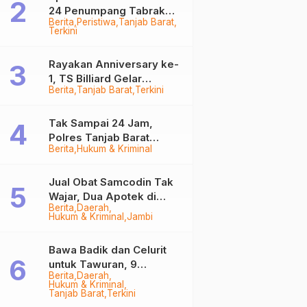
24 Penumpang Tabrak
Berita
Peristiwa
Tanjab Barat
Togok di Kuala Tungkal,
Terkini
Kapten Sempat Hilang
Rayakan Anniversary ke-
1, TS Billiard Gelar
Berita
Tanjab Barat
Terkini
Turnamen 9 Ball
Berhadiah Rp50,8 Juta
Tak Sampai 24 Jam,
Polres Tanjab Barat
Berita
Hukum & Kriminal
Ringkus Komplotan
Curanmor di Kuala
Tungkal
Jual Obat Samcodin Tak
Wajar, Dua Apotek di
Berita
Daerah
Tanjab Barat Disegel
Hukum & Kriminal
Jambi
BPOM!
Bawa Badik dan Celurit
untuk Tawuran, 9
Berita
Daerah
Anggota Geng Motor di
Hukum & Kriminal
Tanjab Barat Diringkus
Tanjab Barat
Terkini