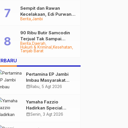
Sempit dan Rawan
Kecelakaan, Edi Purwanto
Berita
Jambi
Targetkan Jalan Lintas
Tungkal-Jambi Mulus di
2028
90 Ribu Butir Samcodin
Terjual Tak Sampai
Berita
Daerah
Setahun, Indra Safari
Hukum & Kriminal
Kesehatan
Desak Audit Menyeluruh
Tanjab Barat
ERBARU
Pertamina EP Jambi
Imbau Masyarakat
Tidak Beraktivitas di
calendar_month
Rabu, 5 Agt 2026
Atas Jalur Pipa Migas
Demi Keselamatan
Yamaha Fazzio
Bersama
Hadirkan Special
Edition Sunset Blue,
calendar_month
Senin, 3 Agt 2026
Tampilkan Nuansa
Retro Summer yang