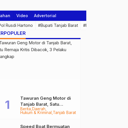
tahan
Video
Advertorial
 Pol Rusdi Hartono
#Bupati Tanjab Barat
#Pemprov Jambi
#Di
ERPOPULER
Tawuran Geng Motor di
Tanjab Barat, Satu
Berita
Daerah
Remaja Kritis Dibacok, 3
Hukum & Kriminal
Tanjab Barat
Pelaku Ditangkap
Speed Boat Bermuatan