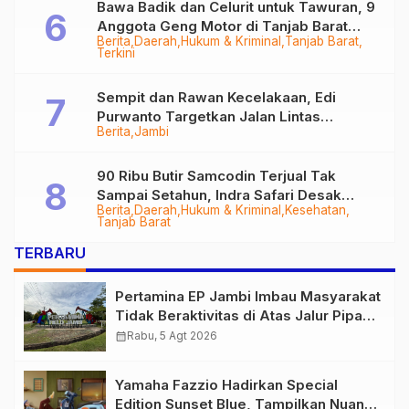
Bawa Badik dan Celurit untuk Tawuran, 9
Anggota Geng Motor di Tanjab Barat
Berita
Daerah
Hukum & Kriminal
Tanjab Barat
Diringkus
Terkini
Sempit dan Rawan Kecelakaan, Edi
Purwanto Targetkan Jalan Lintas
Berita
Jambi
Tungkal-Jambi Mulus di 2028
90 Ribu Butir Samcodin Terjual Tak
Sampai Setahun, Indra Safari Desak
Berita
Daerah
Hukum & Kriminal
Kesehatan
Audit Menyeluruh
Tanjab Barat
TERBARU
Pertamina EP Jambi Imbau Masyarakat
Tidak Beraktivitas di Atas Jalur Pipa
Migas Demi Keselamatan Bersama
calendar_month
Rabu, 5 Agt 2026
Yamaha Fazzio Hadirkan Special
Edition Sunset Blue, Tampilkan Nuansa