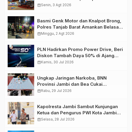
Retro Summer yang Semakin Skena
calendar_month
Senin, 3 Agt 2026
Basmi Genk Motor dan Knalpot Brong,
Polres Tanjab Barat Amankan Belasan
Kendaraan
calendar_month
Minggu, 2 Agt 2026
PLN Hadirkan Promo Power Drive, Beri
Diskon Tambah Daya 50% di Ajang
GIIAS 2026
calendar_month
Kamis, 30 Jul 2026
Ungkap Jaringan Narkoba, BNN
Provinsi Jambi dan Bea Cukai
Amankan Sembilan Pelaku beserta
calendar_month
Rabu, 29 Jul 2026
766 Butir Ekstasi dan 146 Gram Sabu
Kapolresta Jambi Sambut Kunjungan
Ketua dan Pengurus PWI Kota Jambi
Perkuat Sinergi dan Kolaborasi
calendar_month
Selasa, 28 Jul 2026