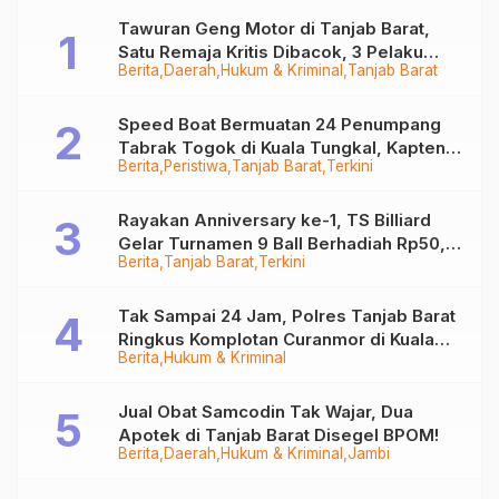
Tawuran Geng Motor di Tanjab Barat,
Satu Remaja Kritis Dibacok, 3 Pelaku
Berita
Daerah
Hukum & Kriminal
Tanjab Barat
Ditangkap
Speed Boat Bermuatan 24 Penumpang
Tabrak Togok di Kuala Tungkal, Kapten
Berita
Peristiwa
Tanjab Barat
Terkini
Sempat Hilang
Rayakan Anniversary ke-1, TS Billiard
Gelar Turnamen 9 Ball Berhadiah Rp50,8
Berita
Tanjab Barat
Terkini
Juta
Tak Sampai 24 Jam, Polres Tanjab Barat
Ringkus Komplotan Curanmor di Kuala
Berita
Hukum & Kriminal
Tungkal
Jual Obat Samcodin Tak Wajar, Dua
Apotek di Tanjab Barat Disegel BPOM!
Berita
Daerah
Hukum & Kriminal
Jambi