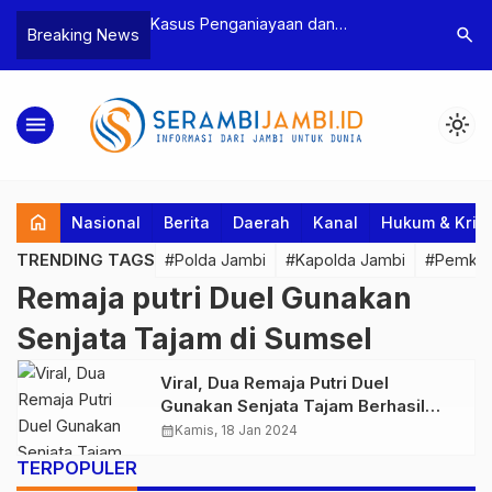
n Narkoba, BNN
Kasus Penganiayaan dan
Polres T
search
Breaking News
dan Bea Cukai
Pengancaman Ketua BPD, Polres
Pengeroy
an Pelaku beserta
Tebo Tetapkan Dua Tersangka
Dua Pela
si dan 146 Gram
Ditahan
menu
light_mode
home
Nasional
Berita
Daerah
Kanal
Hukum & Krim
TRENDING TAGS
#Polda Jambi
#Kapolda Jambi
#Pemkab
Remaja putri Duel Gunakan
Senjata Tajam di Sumsel
Viral, Dua Remaja Putri Duel
Gunakan Senjata Tajam Berhasil
Diamankan Ditreskrimum Polda
calendar_month
Kamis, 18 Jan 2024
Sumsel
TERPOPULER