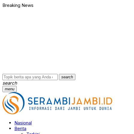
Breaking News
Bawa Badik dan Celurit untuk Tawuran, 9 Anggota Geng Motor di
90 Ribu Butir Samcodin Terjual Tak Sampai Setahun, Indra Safar
Ungkap Jaringan Narkoba, BNN Provinsi Jambi dan Bea Cukai Am
Kasus Penganiayaan dan Pengancaman Ketua BPD, Polres Tebo
Polres Tebo Ungkap Kasus Pengeroyokan dan Penganiayaan, D
Terkait Dugaan Keterlibatan Okum Pejabat dalam Kasus Narkoti
Bawa Badik dan Celurit untuk Tawuran, 9 Anggota Geng Motor di
90 Ribu Butir Samcodin Terjual Tak Sampai Setahun, Indra Safar
Ungkap Jaringan Narkoba, BNN Provinsi Jambi dan Bea Cukai Am
Kasus Penganiayaan dan Pengancaman Ketua BPD, Polres Tebo
…
search
search
menu
Nasional