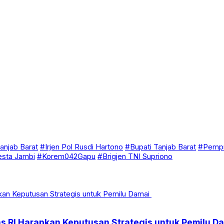
anjab Barat
#Irjen Pol Rusdi Hartono
#Bupati Tanjab Barat
#Pempr
esta Jambi
#Korem042Gapu
#Brigjen TNI Supriono