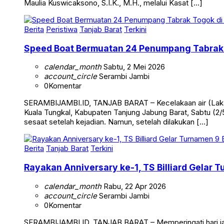
Jabung Barat, Minggu (10/5/2026) dini hari. Insiden ini me
Maulia Kuswicaksono, S.I.K., M.H., melalui Kasat […]
Berita
Peristiwa
Tanjab Barat
Terkini
Speed Boat Bermuatan 24 Penumpang Tabrak 
calendar_month
Sabtu, 2 Mei 2026
account_circle
Serambi Jambi
0
Komentar
SERAMBIJAMBI.ID, TANJAB BARAT – Kecelakaan air (Laka 
Kuala Tungkal, Kabupaten Tanjung Jabung Barat, Sabtu (2/5
sesaat setelah kejadian. Namun, setelah dilakukan […]
Berita
Tanjab Barat
Terkini
Rayakan Anniversary ke-1, TS Billiard Gelar 
calendar_month
Rabu, 22 Apr 2026
account_circle
Serambi Jambi
0
Komentar