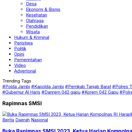
Budaya
Desa
Ekonomi & Bisnis
Kesehatan
Olahraga
Pendidikan
Wisata
Hukum & Kriminal
Peristiwa
Politik
Opini
Pemerintahan
Video
Advertorial
Trending Tags
#Polda Jambi
#Kapolda Jambi
#Pemkab Tanjab Barat
#Polres T
#Gubernur Al Haris
#Danrem 042 gapu
#Korem 042 Gapu
#Polr
Rapimnas SMSI
Berita
Daerah
Nasional