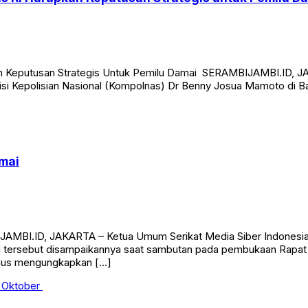
s RI Harapkan Keputusan Strategis untuk Pemilu D
n Keputusan Strategis Untuk Pemilu Damai SERAMBIJAMBI.ID, JA
isi Kepolisian Nasional (Kompolnas) Dr Benny Josua Mamoto di Ba
mai
AMBI.ID, JAKARTA – Ketua Umum Serikat Media Siber Indonesia 
 tersebut disampaikannya saat sambutan pada pembukaan Rapat P
rdaus mengungkapkan […]