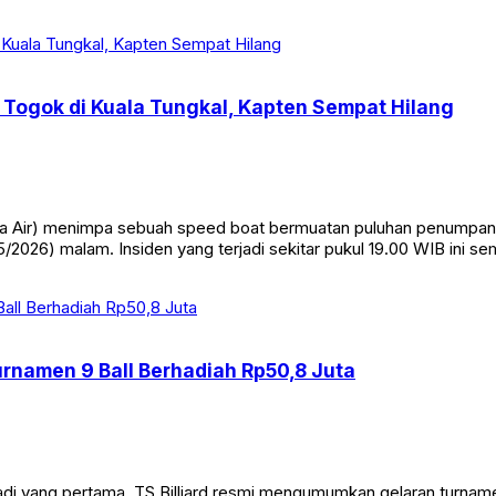
ngakibatkan seorang remaja berinisial MF (16) mengalami luka bera
Togok di Kuala Tungkal, Kapten Sempat Hilang
Air) menimpa sebuah speed boat bermuatan puluhan penumpang di
/2026) malam. Insiden yang terjadi sekitar pukul 19.00 WIB ini s
Turnamen 9 Ball Berhadiah Rp50,8 Juta