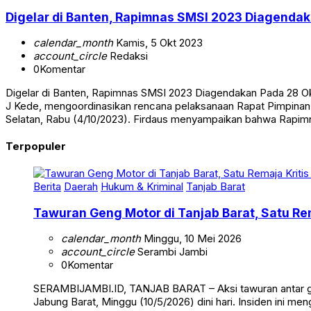
Berita
Nasional
Digelar di Banten, Rapimnas SMSI 2023 Diagenda
calendar_month
Kamis, 5 Okt 2023
account_circle
Redaksi
0
Komentar
Digelar di Banten, Rapimnas SMSI 2023 Diagendakan Pada 28 
J Kede, mengoordinasikan rencana pelaksanaan Rapat Pimpin
Selatan, Rabu (4/10/2023). Firdaus menyampaikan bahwa Rapimn
Terpopuler
Berita
Daerah
Hukum & Kriminal
Tanjab Barat
Tawuran Geng Motor di Tanjab Barat, Satu Rem
calendar_month
Minggu, 10 Mei 2026
account_circle
Serambi Jambi
0
Komentar
SERAMBIJAMBI.ID, TANJAB BARAT – Aksi tawuran antar g