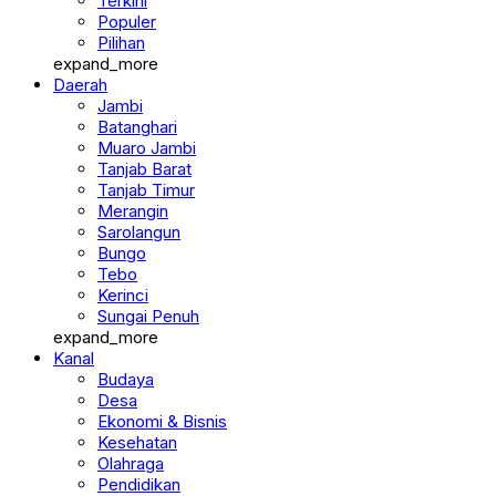
Berita
Terkini
Populer
Pilihan
expand_more
Daerah
Jambi
Batanghari
Muaro Jambi
Tanjab Barat
Tanjab Timur
Merangin
Sarolangun
Bungo
Tebo
Kerinci
Sungai Penuh
expand_more
Kanal
Budaya
Desa
Ekonomi & Bisnis
Kesehatan
Olahraga