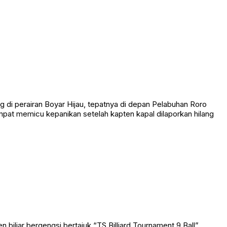
t akibat sabetan senjata tajam. Kapolres Tanjab Barat, AKBP
 perairan Boyar Hijau, tepatnya di depan Pelabuhan Roro
empat memicu kepanikan setelah kapten kapal dilaporkan hilang