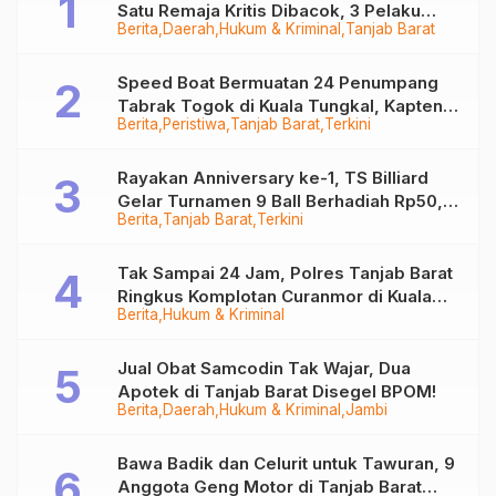
Satu Remaja Kritis Dibacok, 3 Pelaku
Berita
Daerah
Hukum & Kriminal
Tanjab Barat
Ditangkap
Speed Boat Bermuatan 24 Penumpang
Tabrak Togok di Kuala Tungkal, Kapten
Berita
Peristiwa
Tanjab Barat
Terkini
Sempat Hilang
Rayakan Anniversary ke-1, TS Billiard
Gelar Turnamen 9 Ball Berhadiah Rp50,8
Berita
Tanjab Barat
Terkini
Juta
Tak Sampai 24 Jam, Polres Tanjab Barat
Ringkus Komplotan Curanmor di Kuala
Berita
Hukum & Kriminal
Tungkal
Jual Obat Samcodin Tak Wajar, Dua
Apotek di Tanjab Barat Disegel BPOM!
Berita
Daerah
Hukum & Kriminal
Jambi
Bawa Badik dan Celurit untuk Tawuran, 9
Anggota Geng Motor di Tanjab Barat