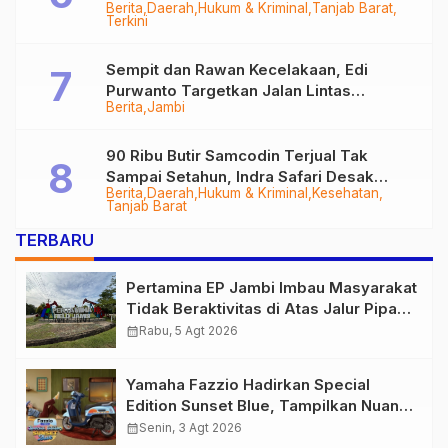
Berita
Daerah
Hukum & Kriminal
Tanjab Barat
Diringkus
Terkini
Sempit dan Rawan Kecelakaan, Edi
Purwanto Targetkan Jalan Lintas
Berita
Jambi
Tungkal-Jambi Mulus di 2028
90 Ribu Butir Samcodin Terjual Tak
Sampai Setahun, Indra Safari Desak
Berita
Daerah
Hukum & Kriminal
Kesehatan
Audit Menyeluruh
Tanjab Barat
TERBARU
Pertamina EP Jambi Imbau Masyarakat
Tidak Beraktivitas di Atas Jalur Pipa
Migas Demi Keselamatan Bersama
calendar_month
Rabu, 5 Agt 2026
Yamaha Fazzio Hadirkan Special
Edition Sunset Blue, Tampilkan Nuansa
Retro Summer yang Semakin Skena
calendar_month
Senin, 3 Agt 2026