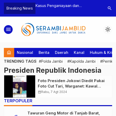
n Narkoba, BNN
Kasus Penganiayaan dan
Polres T
search
Breaking News
dan Bea Cukai
Pengancaman Ketua BPD, Polres
Pengeroy
an Pelaku beserta
Tebo Tetapkan Dua Tersangka
Dua Pela
si dan 146 Gram
Ditahan
menu
light_mode
home
Nasional
Berita
Daerah
Kanal
Hukum & Krim
TRENDING TAGS
#Polda Jambi
#Kapolda Jambi
#Pemkab
Presiden Republik Indonesia
Foto Presiden Jokowi Diedit Pakai
Foto Cut Tari, Warganet: Kawal
Sampai Pakai Baju Orange
calendar_month
Rabu, 7 Agt 2024
TERPOPULER
Tawuran Geng Motor di Tanjab Barat,