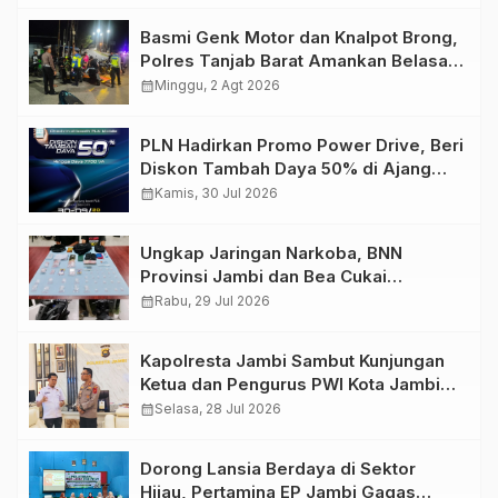
Basmi Genk Motor dan Knalpot Brong,
Polres Tanjab Barat Amankan Belasan
Kendaraan
calendar_month
Minggu, 2 Agt 2026
PLN Hadirkan Promo Power Drive, Beri
Diskon Tambah Daya 50% di Ajang
GIIAS 2026
calendar_month
Kamis, 30 Jul 2026
Ungkap Jaringan Narkoba, BNN
Provinsi Jambi dan Bea Cukai
Amankan Sembilan Pelaku beserta
calendar_month
Rabu, 29 Jul 2026
766 Butir Ekstasi dan 146 Gram Sabu
Kapolresta Jambi Sambut Kunjungan
Ketua dan Pengurus PWI Kota Jambi
Perkuat Sinergi dan Kolaborasi
calendar_month
Selasa, 28 Jul 2026
Dorong Lansia Berdaya di Sektor
Hijau, Pertamina EP Jambi Gagas