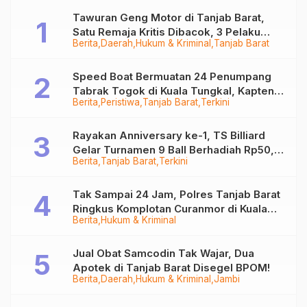
Tawuran Geng Motor di Tanjab Barat,
Satu Remaja Kritis Dibacok, 3 Pelaku
Berita
Daerah
Hukum & Kriminal
Tanjab Barat
Ditangkap
Speed Boat Bermuatan 24 Penumpang
Tabrak Togok di Kuala Tungkal, Kapten
Berita
Peristiwa
Tanjab Barat
Terkini
Sempat Hilang
Rayakan Anniversary ke-1, TS Billiard
Gelar Turnamen 9 Ball Berhadiah Rp50,8
Berita
Tanjab Barat
Terkini
Juta
Tak Sampai 24 Jam, Polres Tanjab Barat
Ringkus Komplotan Curanmor di Kuala
Berita
Hukum & Kriminal
Tungkal
Jual Obat Samcodin Tak Wajar, Dua
Apotek di Tanjab Barat Disegel BPOM!
Berita
Daerah
Hukum & Kriminal
Jambi