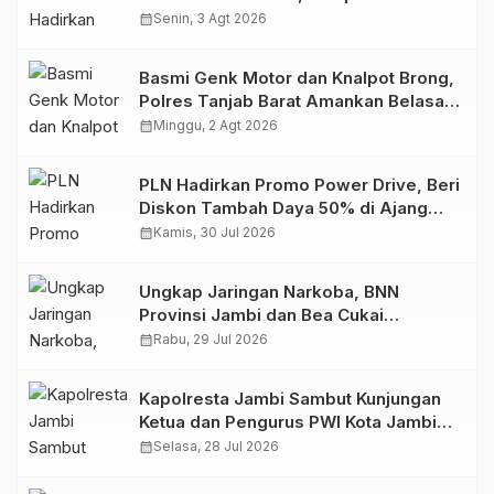
Retro Summer yang Semakin Skena
calendar_month
Senin, 3 Agt 2026
Basmi Genk Motor dan Knalpot Brong,
Polres Tanjab Barat Amankan Belasan
Kendaraan
calendar_month
Minggu, 2 Agt 2026
PLN Hadirkan Promo Power Drive, Beri
Diskon Tambah Daya 50% di Ajang
GIIAS 2026
calendar_month
Kamis, 30 Jul 2026
Ungkap Jaringan Narkoba, BNN
Provinsi Jambi dan Bea Cukai
Amankan Sembilan Pelaku beserta
calendar_month
Rabu, 29 Jul 2026
766 Butir Ekstasi dan 146 Gram Sabu
Kapolresta Jambi Sambut Kunjungan
Ketua dan Pengurus PWI Kota Jambi
Perkuat Sinergi dan Kolaborasi
calendar_month
Selasa, 28 Jul 2026