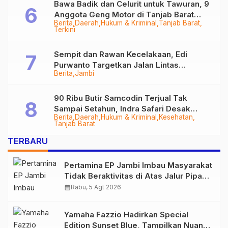
Bawa Badik dan Celurit untuk Tawuran, 9
Anggota Geng Motor di Tanjab Barat
Berita
Daerah
Hukum & Kriminal
Tanjab Barat
Diringkus
Terkini
Sempit dan Rawan Kecelakaan, Edi
Purwanto Targetkan Jalan Lintas
Berita
Jambi
Tungkal-Jambi Mulus di 2028
90 Ribu Butir Samcodin Terjual Tak
Sampai Setahun, Indra Safari Desak
Berita
Daerah
Hukum & Kriminal
Kesehatan
Audit Menyeluruh
Tanjab Barat
TERBARU
Pertamina EP Jambi Imbau Masyarakat
Tidak Beraktivitas di Atas Jalur Pipa
Migas Demi Keselamatan Bersama
calendar_month
Rabu, 5 Agt 2026
Yamaha Fazzio Hadirkan Special
Edition Sunset Blue, Tampilkan Nuansa