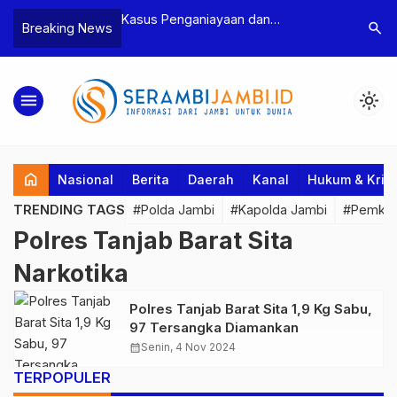
n Narkoba, BNN
Kasus Penganiayaan dan
Polres T
search
Breaking News
dan Bea Cukai
Pengancaman Ketua BPD, Polres
Pengeroy
an Pelaku beserta
Tebo Tetapkan Dua Tersangka
Dua Pela
si dan 146 Gram
Ditahan
menu
light_mode
home
Nasional
Berita
Daerah
Kanal
Hukum & Krim
TRENDING TAGS
#Polda Jambi
#Kapolda Jambi
#Pemkab
Polres Tanjab Barat Sita
Narkotika
Polres Tanjab Barat Sita 1,9 Kg Sabu,
97 Tersangka Diamankan
calendar_month
Senin, 4 Nov 2024
TERPOPULER