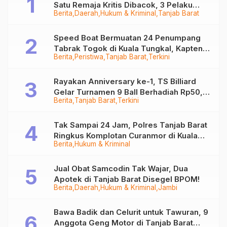
Satu Remaja Kritis Dibacok, 3 Pelaku
Berita
Daerah
Hukum & Kriminal
Tanjab Barat
Ditangkap
Speed Boat Bermuatan 24 Penumpang
Tabrak Togok di Kuala Tungkal, Kapten
Berita
Peristiwa
Tanjab Barat
Terkini
Sempat Hilang
Rayakan Anniversary ke-1, TS Billiard
Gelar Turnamen 9 Ball Berhadiah Rp50,8
Berita
Tanjab Barat
Terkini
Juta
Tak Sampai 24 Jam, Polres Tanjab Barat
Ringkus Komplotan Curanmor di Kuala
Berita
Hukum & Kriminal
Tungkal
Jual Obat Samcodin Tak Wajar, Dua
Apotek di Tanjab Barat Disegel BPOM!
Berita
Daerah
Hukum & Kriminal
Jambi
Bawa Badik dan Celurit untuk Tawuran, 9
Anggota Geng Motor di Tanjab Barat