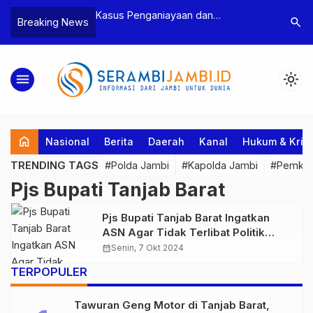
n Narkoba, BNN
Kasus Penganiayaan dan
Polres T
search
Breaking News
dan Bea Cukai
Pengancaman Ketua BPD, Polres
Pengeroy
an Pelaku beserta
Tebo Tetapkan Dua Tersangka
Dua Pela
si dan 146 Gram
Ditahan
menu
light_mode
home
Nasional
Berita
Daerah
Kanal
Hukum & Krim
TRENDING TAGS
#Polda Jambi
#Kapolda Jambi
#Pemkab
Pjs Bupati Tanjab Barat
Pjs Bupati Tanjab Barat Ingatkan
ASN Agar Tidak Terlibat Politik
Praktis
calendar_month
Senin, 7 Okt 2024
TERPOPULER
Tawuran Geng Motor di Tanjab Barat,