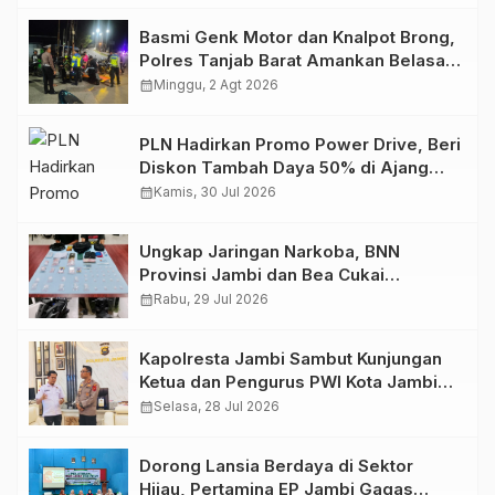
Basmi Genk Motor dan Knalpot Brong,
Polres Tanjab Barat Amankan Belasan
Kendaraan
calendar_month
Minggu, 2 Agt 2026
PLN Hadirkan Promo Power Drive, Beri
Diskon Tambah Daya 50% di Ajang
GIIAS 2026
calendar_month
Kamis, 30 Jul 2026
Ungkap Jaringan Narkoba, BNN
Provinsi Jambi dan Bea Cukai
Amankan Sembilan Pelaku beserta
calendar_month
Rabu, 29 Jul 2026
766 Butir Ekstasi dan 146 Gram Sabu
Kapolresta Jambi Sambut Kunjungan
Ketua dan Pengurus PWI Kota Jambi
Perkuat Sinergi dan Kolaborasi
calendar_month
Selasa, 28 Jul 2026
Dorong Lansia Berdaya di Sektor
Hijau, Pertamina EP Jambi Gagas