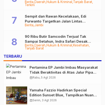
Berita
Daerah
Hukum & Kriminal
Tanjab Barat
Diringkus
Terkini
Sempit dan Rawan Kecelakaan, Edi
Purwanto Targetkan Jalan Lintas
Berita
Jambi
Tungkal-Jambi Mulus di 2028
90 Ribu Butir Samcodin Terjual Tak
Sampai Setahun, Indra Safari Desak
Berita
Daerah
Hukum & Kriminal
Kesehatan
Audit Menyeluruh
Tanjab Barat
TERBARU
Pertamina EP Jambi Imbau Masyarakat
Tidak Beraktivitas di Atas Jalur Pipa
Migas Demi Keselamatan Bersama
calendar_month
Rabu, 5 Agt 2026
Yamaha Fazzio Hadirkan Special
Edition Sunset Blue, Tampilkan Nuansa
Retro Summer yang Semakin Skena
calendar_month
Senin, 3 Agt 2026