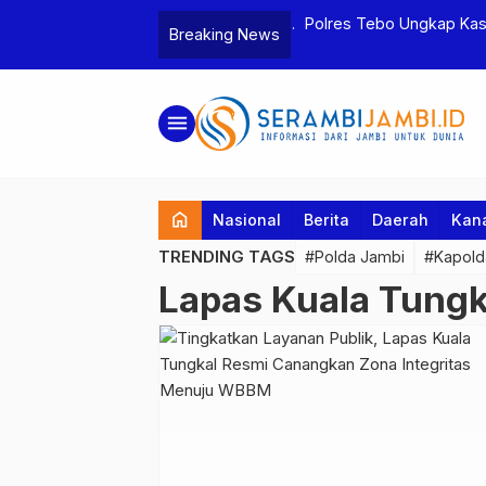
tua BPD, Polres Tebo Tetapkan Dua
Polres Tebo Ungkap Kasu
Breaking News
Pengeroyokan di Sumay D
menu
home
Nasional
Berita
Daerah
Kan
TRENDING TAGS
#Polda Jambi
#Kapold
Lapas Kuala Tungk