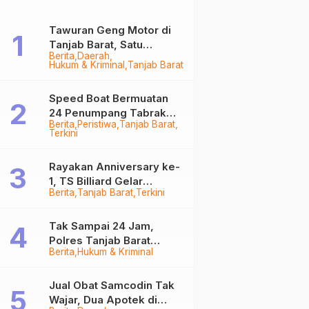
Tawuran Geng Motor di
Tanjab Barat, Satu
Berita
Daerah
Remaja Kritis Dibacok, 3
Hukum & Kriminal
Tanjab Barat
Pelaku Ditangkap
Speed Boat Bermuatan
24 Penumpang Tabrak
Berita
Peristiwa
Tanjab Barat
Togok di Kuala Tungkal,
Terkini
Kapten Sempat Hilang
Rayakan Anniversary ke-
1, TS Billiard Gelar
Berita
Tanjab Barat
Terkini
Turnamen 9 Ball
Berhadiah Rp50,8 Juta
Tak Sampai 24 Jam,
Polres Tanjab Barat
Berita
Hukum & Kriminal
Ringkus Komplotan
Curanmor di Kuala
Tungkal
Jual Obat Samcodin Tak
Wajar, Dua Apotek di