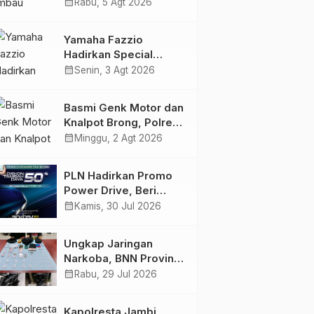
Tidak Beraktivitas di
calendar_month
Rabu, 5 Agt 2026
Atas Jalur Pipa Migas
Demi Keselamatan
Yamaha Fazzio
Bersama
Hadirkan Special
Edition Sunset Blue,
calendar_month
Senin, 3 Agt 2026
Tampilkan Nuansa
Retro Summer yang
Basmi Genk Motor dan
Semakin Skena
Knalpot Brong, Polres
Tanjab Barat Amankan
calendar_month
Minggu, 2 Agt 2026
Belasan Kendaraan
PLN Hadirkan Promo
Power Drive, Beri
Diskon Tambah Daya
calendar_month
Kamis, 30 Jul 2026
50% di Ajang GIIAS
2026
Ungkap Jaringan
Narkoba, BNN Provinsi
Jambi dan Bea Cukai
calendar_month
Rabu, 29 Jul 2026
Amankan Sembilan
Pelaku beserta 766
Kapolresta Jambi