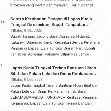
birokrasi yang bersih dan melayani. Hal ini ditandai
dengan digelarnya penandatanganan komitmen
bersama dan Pencanangan Zona Integritas menuju
Sentra Ketahanan Pangan di Lapas Kuala
Wilayah Birokrasi Bersih dan Melayani (WBBM) pada
Tungkal Diresmikan, Bupati Tanjabbar
Rabu (4/2/2026). Bertempat di Ruang Rapat Lapas
Apresiasi Kakanwil Ditjen Pas Jambi
calendar_month
Rabu, 8 Okt 2025
Kuala Tungkal, kegiatan ini dipimpin langsung oleh
Bupati Tanjung Jagung Barat Apresiasi Hidayat,
Kalapas […]
Kakanwil Ditjenpas Jambi Resmikan Sentra Ketahanan
Pangan di Lapas Kuala Tungkal Diresmikan, Bupati
Tanjabbar Apresiasi Kakanwil Ditjen Pas Jambi
SERAMBIJAMBI.ID, TANJABBAR – Kepala Kantor
Wilayah Direktorat Jenderal Pemasyarakatan Jambi,
Lapas Kuala Tungkal Terima Bantuan Hibah
Hidayat, didampingi Bupati Tanjung Jabung Barat, Drs.
Bibit dan Pakan Lele dari Dinas Perikanan
H. Anwar Sadat, M.Ag, meresmikan Sentra Ketahanan
Tanjab Barat
calendar_month
Rabu, 6 Des 2023
Pangan di Lembaga Pemasyarakatan Kelas IIB […]
Lapas Kuala Tungkal Terima Bantuan Hibah Bibit dan
Pakan Lele dari Dinas Perikanan Tanjab Barat
SERAMBIJAMBI.ID, TUNGKAL – Realisasi Perjanjian
Kerjasama, Lapas Kuala Tungkal Terima Bantuan
Hibah Bibit dan Pakan Ikan Lele Dari Dinas Perikanan