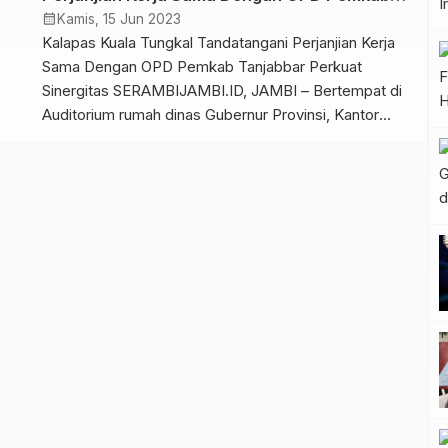
oleh Kalapas I Gusti Lanang ACP. (Rabu 28/06/2023).
Tanjabbar Perkuat Sinergitas
calendar_month
Kamis, 15 Jun 2023
Pada kegiatan ini, […]
Kalapas Kuala Tungkal Tandatangani Perjanjian Kerja
Sama Dengan OPD Pemkab Tanjabbar Perkuat
Sinergitas SERAMBIJAMBI.ID, JAMBI – Bertempat di
Auditorium rumah dinas Gubernur Provinsi, Kantor
Wilayah Kementerian Hukum dan HAM Jambi
melakukan penandatanganan Sinergitas dan
pembangunan Zona Integritas, yang dihadiri langsung
Kakanwil Kemenkumham Jambi Tholib dan Bupati
Tanjung Jabung Barat H Anwar Sadat serta Kalapas
Kuala […]