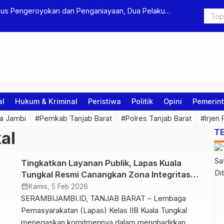
s Pengeroyokan dan Penganiayaan, Dua Pelaku
Terkait Du
itahan
Ditjen Pas
al
Hukum & Kriminal
Peristiwa
Politik
Opini
Pemerin
a Jambi
#Pemkab Tanjab Barat
#Polres Tanjab Barat
#Irjen
T
al
Tingkatkan Layanan Publik, Lapas Kuala
Tungkal Resmi Canangkan Zona Integritas
Menuju WBBM
calendar_month
Kamis, 5 Feb 2026
SERAMBIJAMBI.ID, TANJAB BARAT – Lembaga
Pemasyarakatan (Lapas) Kelas IIB Kuala Tungkal
menegaskan komitmennya dalam menghadirkan