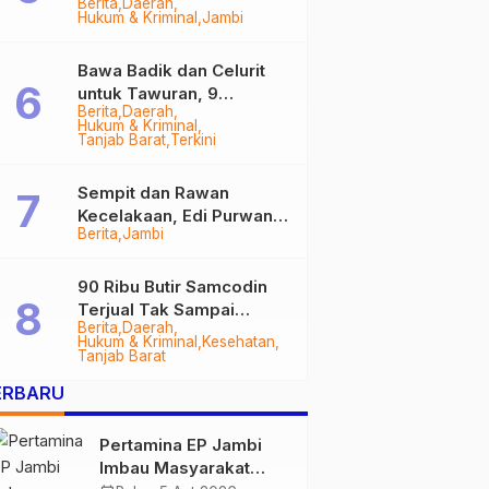
Berita
Daerah
Tanjab Barat Disegel
Hukum & Kriminal
Jambi
BPOM!
Bawa Badik dan Celurit
untuk Tawuran, 9
Berita
Daerah
Anggota Geng Motor di
Hukum & Kriminal
Tanjab Barat Diringkus
Tanjab Barat
Terkini
Sempit dan Rawan
Kecelakaan, Edi Purwanto
Berita
Jambi
Targetkan Jalan Lintas
Tungkal-Jambi Mulus di
2028
90 Ribu Butir Samcodin
Terjual Tak Sampai
Berita
Daerah
Setahun, Indra Safari
Hukum & Kriminal
Kesehatan
Desak Audit Menyeluruh
Tanjab Barat
ERBARU
Pertamina EP Jambi
Imbau Masyarakat