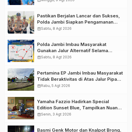
calendar_month
Dukungan Masyarakat
Pastikan Berjalan Lancar dan Sukses,
Polda Jambi Siapkan Pengamanan
Berlapis untuk 8.750 Pelari, 1.848
calendar_month
Sabtu, 8 Agt 2026
Personel Kawal Presisi Merdeka Run
Polda Jambi Imbau Masyarakat
Gunakan Jalur Alternatif Selama
Pelaksanaan Presisi Merdeka Run
calendar_month
Sabtu, 8 Agt 2026
2026
Pertamina EP Jambi Imbau Masyarakat
Tidak Beraktivitas di Atas Jalur Pipa
Migas Demi Keselamatan Bersama
calendar_month
Rabu, 5 Agt 2026
Yamaha Fazzio Hadirkan Special
Edition Sunset Blue, Tampilkan Nuansa
Retro Summer yang Semakin Skena
calendar_month
Senin, 3 Agt 2026
Basmi Genk Motor dan Knalpot Brong,