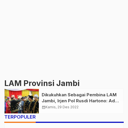
LAM Provinsi Jambi
Dikukuhkan Sebagai Pembina LAM
Jambi, Irjen Pol Rusdi Hartono: Adat
Merupakan Tonggak Kultural Bagi
calendar_month
Kamis, 29 Des 2022
Masyarakat
TERPOPULER