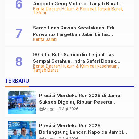
Anggota Geng Motor di Tanjab Barat
Berita
Daerah
Hukum & Kriminal
Tanjab Barat
Diringkus
Terkini
Sempit dan Rawan Kecelakaan, Edi
Purwanto Targetkan Jalan Lintas
Berita
Jambi
Tungkal-Jambi Mulus di 2028
90 Ribu Butir Samcodin Terjual Tak
Sampai Setahun, Indra Safari Desak
Berita
Daerah
Hukum & Kriminal
Kesehatan
Audit Menyeluruh
Tanjab Barat
TERBARU
Presisi Merdeka Run 2026 di Jambi
Sukses Digelar, Ribuan Peserta
Ramaikan Event Nasional
calendar_month
Minggu, 9 Agt 2026
Presisi Merdeka Run 2026
Berlangsung Lancar, Kapolda Jambi
Ucapkan Terimakasih dan Apresiasi
Minggu, 9 Agt 2026