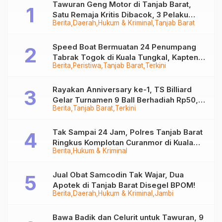
Tawuran Geng Motor di Tanjab Barat,
Satu Remaja Kritis Dibacok, 3 Pelaku
Berita
Daerah
Hukum & Kriminal
Tanjab Barat
Ditangkap
Speed Boat Bermuatan 24 Penumpang
Tabrak Togok di Kuala Tungkal, Kapten
Berita
Peristiwa
Tanjab Barat
Terkini
Sempat Hilang
Rayakan Anniversary ke-1, TS Billiard
Gelar Turnamen 9 Ball Berhadiah Rp50,8
Berita
Tanjab Barat
Terkini
Juta
Tak Sampai 24 Jam, Polres Tanjab Barat
Ringkus Komplotan Curanmor di Kuala
Berita
Hukum & Kriminal
Tungkal
Jual Obat Samcodin Tak Wajar, Dua
Apotek di Tanjab Barat Disegel BPOM!
Berita
Daerah
Hukum & Kriminal
Jambi
Bawa Badik dan Celurit untuk Tawuran, 9