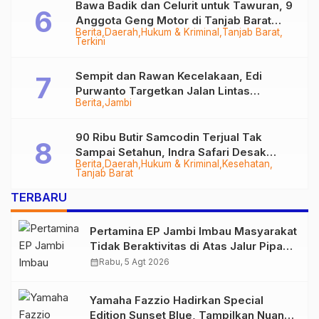
Bawa Badik dan Celurit untuk Tawuran, 9
Anggota Geng Motor di Tanjab Barat
Berita
Daerah
Hukum & Kriminal
Tanjab Barat
Diringkus
Terkini
Sempit dan Rawan Kecelakaan, Edi
Purwanto Targetkan Jalan Lintas
Berita
Jambi
Tungkal-Jambi Mulus di 2028
90 Ribu Butir Samcodin Terjual Tak
Sampai Setahun, Indra Safari Desak
Berita
Daerah
Hukum & Kriminal
Kesehatan
Audit Menyeluruh
Tanjab Barat
TERBARU
Pertamina EP Jambi Imbau Masyarakat
Tidak Beraktivitas di Atas Jalur Pipa
Migas Demi Keselamatan Bersama
calendar_month
Rabu, 5 Agt 2026
Yamaha Fazzio Hadirkan Special
Edition Sunset Blue, Tampilkan Nuansa