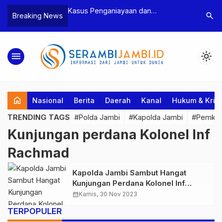
n Narkoba, BNN
Kasus Penganiayaan dan
Polres T
search
Breaking News
dan Bea Cukai
Pengancaman Ketua BPD, Polres
Pengeroy
an Pelaku beserta
Tebo Tetapkan Dua Tersangka
Dua Pela
si dan 146 Gram
Ditahan
menu
light_mode
home
Nasional
Berita
Daerah
Kanal
Hukum & Krim
TRENDING TAGS
#Polda Jambi
#Kapolda Jambi
#Pemkab
Kunjungan perdana Kolonel Inf
Rachmad
Kapolda Jambi Sambut Hangat
Kunjungan Perdana Kolonel Inf
Rachmad Sebagai Danrem 042 Gapu
calendar_month
Kamis, 30 Nov 2023
TERPOPULER