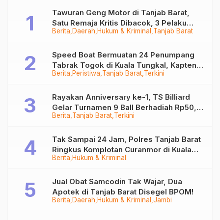
Tawuran Geng Motor di Tanjab Barat,
Satu Remaja Kritis Dibacok, 3 Pelaku
Berita
Daerah
Hukum & Kriminal
Tanjab Barat
Ditangkap
Speed Boat Bermuatan 24 Penumpang
Tabrak Togok di Kuala Tungkal, Kapten
Berita
Peristiwa
Tanjab Barat
Terkini
Sempat Hilang
Rayakan Anniversary ke-1, TS Billiard
Gelar Turnamen 9 Ball Berhadiah Rp50,8
Berita
Tanjab Barat
Terkini
Juta
Tak Sampai 24 Jam, Polres Tanjab Barat
Ringkus Komplotan Curanmor di Kuala
Berita
Hukum & Kriminal
Tungkal
Jual Obat Samcodin Tak Wajar, Dua
Apotek di Tanjab Barat Disegel BPOM!
Berita
Daerah
Hukum & Kriminal
Jambi