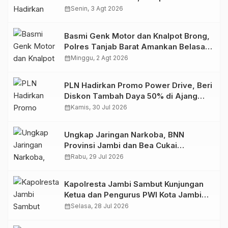
Retro Summer yang Semakin Skena
calendar_month
Senin, 3 Agt 2026
Basmi Genk Motor dan Knalpot Brong,
Polres Tanjab Barat Amankan Belasan
Kendaraan
calendar_month
Minggu, 2 Agt 2026
PLN Hadirkan Promo Power Drive, Beri
Diskon Tambah Daya 50% di Ajang
GIIAS 2026
calendar_month
Kamis, 30 Jul 2026
Ungkap Jaringan Narkoba, BNN
Provinsi Jambi dan Bea Cukai
Amankan Sembilan Pelaku beserta
calendar_month
Rabu, 29 Jul 2026
766 Butir Ekstasi dan 146 Gram Sabu
Kapolresta Jambi Sambut Kunjungan
Ketua dan Pengurus PWI Kota Jambi
Perkuat Sinergi dan Kolaborasi
calendar_month
Selasa, 28 Jul 2026