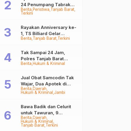
24 Penumpang Tabrak
Berita
Peristiwa
Tanjab Barat
Togok di Kuala Tungkal,
Terkini
Kapten Sempat Hilang
Rayakan Anniversary ke-
1, TS Billiard Gelar
Berita
Tanjab Barat
Terkini
Turnamen 9 Ball
Berhadiah Rp50,8 Juta
Tak Sampai 24 Jam,
Polres Tanjab Barat
Berita
Hukum & Kriminal
Ringkus Komplotan
Curanmor di Kuala
Tungkal
Jual Obat Samcodin Tak
Wajar, Dua Apotek di
Berita
Daerah
Tanjab Barat Disegel
Hukum & Kriminal
Jambi
BPOM!
Bawa Badik dan Celurit
untuk Tawuran, 9
Berita
Daerah
Anggota Geng Motor di
Hukum & Kriminal
Tanjab Barat Diringkus
Tanjab Barat
Terkini