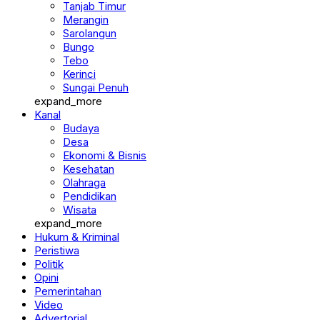
Merangin
Sarolangun
Bungo
Tebo
Kerinci
Sungai Penuh
expand_more
Kanal
Budaya
Desa
Ekonomi & Bisnis
Kesehatan
Olahraga
Pendidikan
Wisata
expand_more
Hukum & Kriminal
Peristiwa
Politik
Opini
Pemerintahan
Video
Advertorial