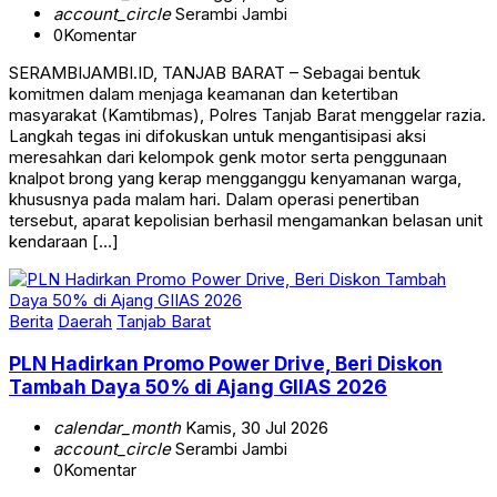
0
Komentar
SERAMBIJAMBI.ID, TANJAB BARAT – Sebagai bentuk
komitmen dalam menjaga keamanan dan ketertiban
masyarakat (Kamtibmas), Polres Tanjab Barat menggelar razia.
Langkah tegas ini difokuskan untuk mengantisipasi aksi
meresahkan dari kelompok genk motor serta penggunaan
knalpot brong yang kerap mengganggu kenyamanan warga,
khususnya pada malam hari. Dalam operasi penertiban
tersebut, aparat kepolisian berhasil mengamankan belasan unit
kendaraan […]
Berita
Daerah
Tanjab Barat
PLN Hadirkan Promo Power Drive, Beri Diskon
Tambah Daya 50% di Ajang GIIAS 2026
calendar_month
Kamis, 30 Jul 2026
account_circle
Serambi Jambi
0
Komentar
SERAMBIJAMBI.ID, TANJAB BARAT – PT PLN (Persero)