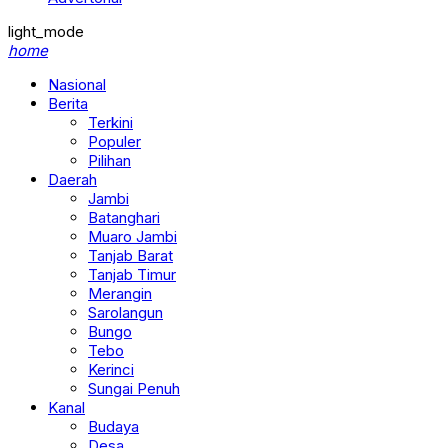
light_mode
home
Nasional
Berita
Terkini
Populer
Pilihan
Daerah
Jambi
Batanghari
Muaro Jambi
Tanjab Barat
Tanjab Timur
Merangin
Sarolangun
Bungo
Tebo
Kerinci
Sungai Penuh
Kanal
Budaya
Desa
Ekonomi & Bisnis