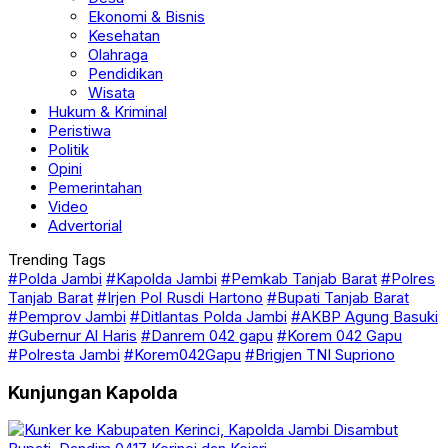
Kesehatan
Olahraga
Pendidikan
Wisata
Hukum & Kriminal
Peristiwa
Politik
Opini
Pemerintahan
Video
Advertorial
Trending Tags
#Polda Jambi
#Kapolda Jambi
#Pemkab Tanjab Barat
#Polres
Tanjab Barat
#Irjen Pol Rusdi Hartono
#Bupati Tanjab Barat
#Pemprov Jambi
#Ditlantas Polda Jambi
#AKBP Agung Basuki
#Gubernur Al Haris
#Danrem 042 gapu
#Korem 042 Gapu
#Polresta Jambi
#Korem042Gapu
#Brigjen TNI Supriono
Kunjungan Kapolda