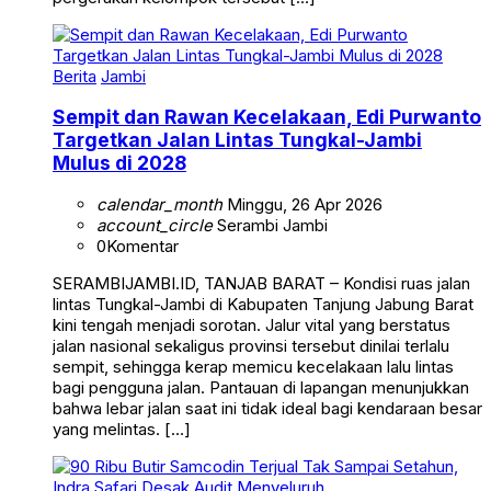
Berita
Jambi
Sempit dan Rawan Kecelakaan, Edi Purwanto
Targetkan Jalan Lintas Tungkal-Jambi
Mulus di 2028
calendar_month
Minggu, 26 Apr 2026
account_circle
Serambi Jambi
0
Komentar
SERAMBIJAMBI.ID, TANJAB BARAT – Kondisi ruas jalan
lintas Tungkal-Jambi di Kabupaten Tanjung Jabung Barat
kini tengah menjadi sorotan. Jalur vital yang berstatus
jalan nasional sekaligus provinsi tersebut dinilai terlalu
sempit, sehingga kerap memicu kecelakaan lalu lintas
bagi pengguna jalan. Pantauan di lapangan menunjukkan
bahwa lebar jalan saat ini tidak ideal bagi kendaraan besar
yang melintas. […]
Berita
Daerah
Hukum & Kriminal
Kesehatan
Tanjab Barat