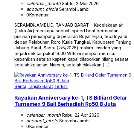
account_circle
Serambi Jambi
0
Komentar
SERAMBIJAMBI.ID, TANJAB BARAT – Kecelakaan air
(Laka Air) menimpa sebuah speed boat bermuatan
puluhan penumpang di perairan Boyar Hijau, tepatnya di
depan Pelabuhan Roro Kuala Tungkal, Kabupaten Tanjung
Jabung Barat, Sabtu (2/5/2026) malam. Insiden yang
terjadi sekitar pukul 19.00 WIB ini sempat memicu
kepanikan setelah kapten kapal dilaporkan hilang sesaat
setelah kejadian. Namun, setelah dilakukan […]
Berita
Tanjab Barat
Terkini
Rayakan Anniversary ke-1, TS Billiard Gelar
Turnamen 9 Ball Berhadiah Rp50,8 Juta
calendar_month
Rabu, 22 Apr 2026
account_circle
Serambi Jambi
0
Komentar
SERAMBIJAMBI.ID, TANJAB BARAT – Memperingati hari