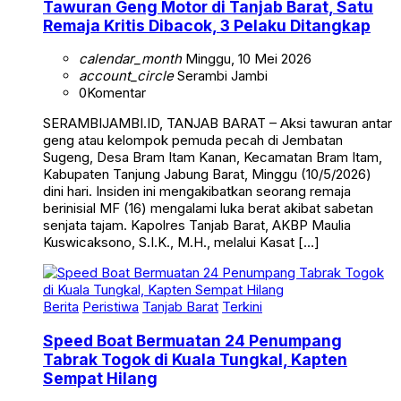
Remaja Kritis Dibacok, 3 Pelaku Ditangkap
calendar_month
Minggu, 10 Mei 2026
account_circle
Serambi Jambi
0
Komentar
SERAMBIJAMBI.ID, TANJAB BARAT – Aksi tawuran antar
geng atau kelompok pemuda pecah di Jembatan
Sugeng, Desa Bram Itam Kanan, Kecamatan Bram Itam,
Kabupaten Tanjung Jabung Barat, Minggu (10/5/2026)
dini hari. Insiden ini mengakibatkan seorang remaja
berinisial MF (16) mengalami luka berat akibat sabetan
senjata tajam. Kapolres Tanjab Barat, AKBP Maulia
Kuswicaksono, S.I.K., M.H., melalui Kasat […]
Berita
Peristiwa
Tanjab Barat
Terkini
Speed Boat Bermuatan 24 Penumpang
Tabrak Togok di Kuala Tungkal, Kapten
Sempat Hilang
calendar_month
Sabtu, 2 Mei 2026