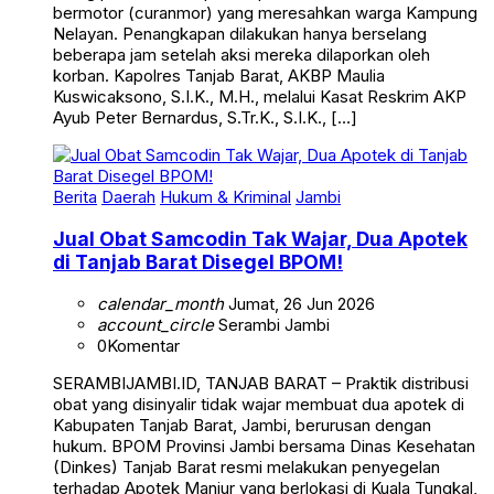
Nelayan. Penangkapan dilakukan hanya berselang
beberapa jam setelah aksi mereka dilaporkan oleh
korban. Kapolres Tanjab Barat, AKBP Maulia
Kuswicaksono, S.I.K., M.H., melalui Kasat Reskrim AKP
Ayub Peter Bernardus, S.Tr.K., S.I.K., […]
Berita
Daerah
Hukum & Kriminal
Jambi
Jual Obat Samcodin Tak Wajar, Dua Apotek
di Tanjab Barat Disegel BPOM!
calendar_month
Jumat, 26 Jun 2026
account_circle
Serambi Jambi
0
Komentar
SERAMBIJAMBI.ID, TANJAB BARAT – Praktik distribusi
obat yang disinyalir tidak wajar membuat dua apotek di
Kabupaten Tanjab Barat, Jambi, berurusan dengan
hukum. BPOM Provinsi Jambi bersama Dinas Kesehatan
(Dinkes) Tanjab Barat resmi melakukan penyegelan
terhadap Apotek Manjur yang berlokasi di Kuala Tungkal,
Kecamatan Tungkal Ilir, dan Apotek Cahaya di Kecamatan