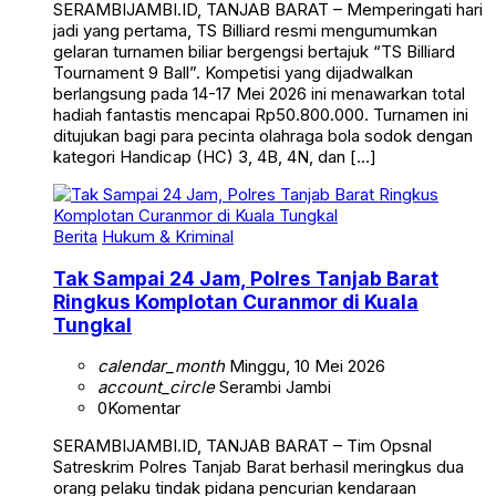
jadi yang pertama, TS Billiard resmi mengumumkan
gelaran turnamen biliar bergengsi bertajuk “TS Billiard
Tournament 9 Ball”. Kompetisi yang dijadwalkan
berlangsung pada 14-17 Mei 2026 ini menawarkan total
hadiah fantastis mencapai Rp50.800.000. Turnamen ini
ditujukan bagi para pecinta olahraga bola sodok dengan
kategori Handicap (HC) 3, 4B, 4N, dan […]
Berita
Hukum & Kriminal
Tak Sampai 24 Jam, Polres Tanjab Barat
Ringkus Komplotan Curanmor di Kuala
Tungkal
calendar_month
Minggu, 10 Mei 2026
account_circle
Serambi Jambi
0
Komentar
SERAMBIJAMBI.ID, TANJAB BARAT – Tim Opsnal
Satreskrim Polres Tanjab Barat berhasil meringkus dua
orang pelaku tindak pidana pencurian kendaraan
bermotor (curanmor) yang meresahkan warga Kampung