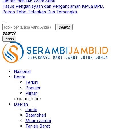
Ekstasi dan 146 Gram Sabu
Kasus Penganiayaan dan Pengancaman Ketua BPD,
Polres Tebo Tetapkan Dua Tersangka
search
search
menu
Nasional
Berita
Terkini
Populer
Pilihan
expand_more
Daerah
Jambi
Batanghari
Muaro Jambi
Tanjab Barat
Tanjab Timur