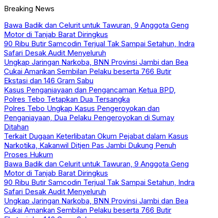
Breaking News
Bawa Badik dan Celurit untuk Tawuran, 9 Anggota Geng
Motor di Tanjab Barat Diringkus
90 Ribu Butir Samcodin Terjual Tak Sampai Setahun, Indra
Safari Desak Audit Menyeluruh
Ungkap Jaringan Narkoba, BNN Provinsi Jambi dan Bea
Cukai Amankan Sembilan Pelaku beserta 766 Butir
Ekstasi dan 146 Gram Sabu
Kasus Penganiayaan dan Pengancaman Ketua BPD,
Polres Tebo Tetapkan Dua Tersangka
Polres Tebo Ungkap Kasus Pengeroyokan dan
Penganiayaan, Dua Pelaku Pengeroyokan di Sumay
Ditahan
Terkait Dugaan Keterlibatan Okum Pejabat dalam Kasus
Narkotika, Kakanwil Ditjen Pas Jambi Dukung Penuh
Proses Hukum
Bawa Badik dan Celurit untuk Tawuran, 9 Anggota Geng
Motor di Tanjab Barat Diringkus
90 Ribu Butir Samcodin Terjual Tak Sampai Setahun, Indra
Safari Desak Audit Menyeluruh
Ungkap Jaringan Narkoba, BNN Provinsi Jambi dan Bea
Cukai Amankan Sembilan Pelaku beserta 766 Butir