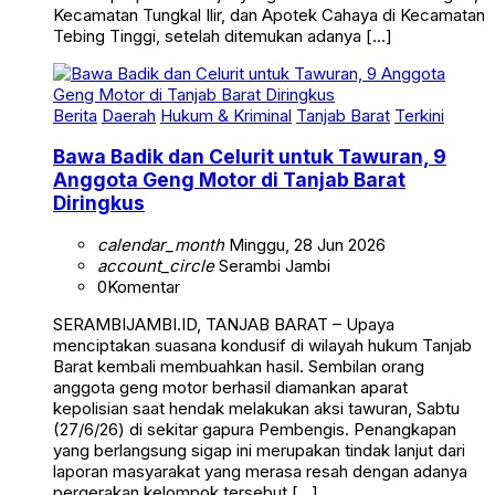
Tebing Tinggi, setelah ditemukan adanya […]
Berita
Daerah
Hukum & Kriminal
Tanjab Barat
Terkini
Bawa Badik dan Celurit untuk Tawuran, 9
Anggota Geng Motor di Tanjab Barat
Diringkus
calendar_month
Minggu, 28 Jun 2026
account_circle
Serambi Jambi
0
Komentar
SERAMBIJAMBI.ID, TANJAB BARAT – Upaya
menciptakan suasana kondusif di wilayah hukum Tanjab
Barat kembali membuahkan hasil. Sembilan orang
anggota geng motor berhasil diamankan aparat
kepolisian saat hendak melakukan aksi tawuran, Sabtu
(27/6/26) di sekitar gapura Pembengis. Penangkapan
yang berlangsung sigap ini merupakan tindak lanjut dari
laporan masyarakat yang merasa resah dengan adanya
pergerakan kelompok tersebut […]