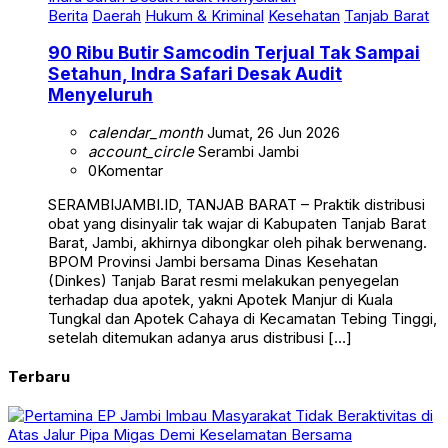
90 Ribu Butir Samcodin Terjual Tak Sampai
Setahun, Indra Safari Desak Audit
Menyeluruh
calendar_month
Jumat, 26 Jun 2026
account_circle
Serambi Jambi
0
Komentar
SERAMBIJAMBI.ID, TANJAB BARAT – Praktik distribusi
obat yang disinyalir tak wajar di Kabupaten Tanjab Barat
Barat, Jambi, akhirnya dibongkar oleh pihak berwenang.
BPOM Provinsi Jambi bersama Dinas Kesehatan
(Dinkes) Tanjab Barat resmi melakukan penyegelan
terhadap dua apotek, yakni Apotek Manjur di Kuala
Tungkal dan Apotek Cahaya di Kecamatan Tebing Tinggi,
setelah ditemukan adanya arus distribusi […]
Terbaru
Berita
Daerah
Jambi