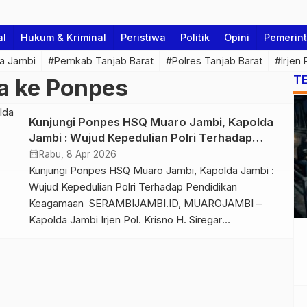
al
Hukum & Kriminal
Peristiwa
Politik
Opini
Pemerin
a Jambi
#Pemkab Tanjab Barat
#Polres Tanjab Barat
#Irjen
T
a ke Ponpes
Kunjungi Ponpes HSQ Muaro Jambi, Kapolda
Jambi : Wujud Kepedulian Polri Terhadap
Pendidikan Keagamaan
calendar_month
Rabu, 8 Apr 2026
Kunjungi Ponpes HSQ Muaro Jambi, Kapolda Jambi :
Wujud Kepedulian Polri Terhadap Pendidikan
Keagamaan SERAMBIJAMBI.ID, MUAROJAMBI –
Kapolda Jambi Irjen Pol. Krisno H. Siregar
melaksanakan kunjungan silaturahmi ke Pondok
Pesantren Tahfizul Qur’an Hasan Soleha Qim (HSQ)
yang berlokasi di Desa Bukit Baling, Kec. Sekernan,
Kab. Muaro Jambi, Rabu (8/4/2026) Kegiatan tersebut
turut didampingi oleh sejumlah […]