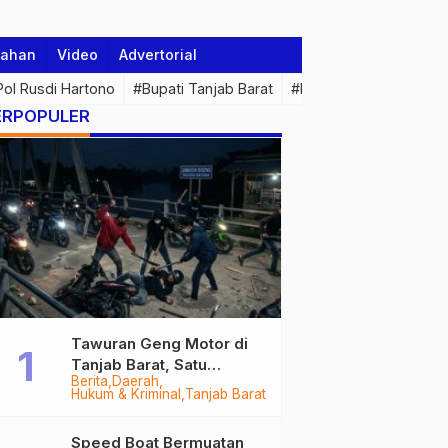
tahan
Video
Advertorial
 Pol Rusdi Hartono
#Bupati Tanjab Barat
#Pemprov Jambi
#Di
ERPOPULER
Tawuran Geng Motor di
Tanjab Barat, Satu
Berita
Daerah
Remaja Kritis Dibacok, 3
Hukum & Kriminal
Tanjab Barat
Pelaku Ditangkap
Speed Boat Bermuatan