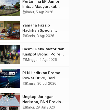
Pertamina EP Jambi
Imbau Masyarakat
Tidak Beraktivitas di
calendar_month
Rabu, 5 Agt 2026
Atas Jalur Pipa Migas
Demi Keselamatan
Yamaha Fazzio
Bersama
Hadirkan Special
Edition Sunset Blue,
calendar_month
Senin, 3 Agt 2026
Tampilkan Nuansa
Retro Summer yang
Basmi Genk Motor dan
Semakin Skena
Knalpot Brong, Polres
Tanjab Barat Amankan
calendar_month
Minggu, 2 Agt 2026
Belasan Kendaraan
PLN Hadirkan Promo
Power Drive, Beri
Diskon Tambah Daya
calendar_month
Kamis, 30 Jul 2026
50% di Ajang GIIAS
2026
Ungkap Jaringan
Narkoba, BNN Provinsi
Jambi dan Bea Cukai
calendar_month
Rabu, 29 Jul 2026