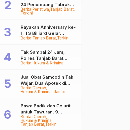
24 Penumpang Tabrak
Berita
Peristiwa
Tanjab Barat
Togok di Kuala Tungkal,
Terkini
Kapten Sempat Hilang
Rayakan Anniversary ke-
1, TS Billiard Gelar
Berita
Tanjab Barat
Terkini
Turnamen 9 Ball
Berhadiah Rp50,8 Juta
Tak Sampai 24 Jam,
Polres Tanjab Barat
Berita
Hukum & Kriminal
Ringkus Komplotan
Curanmor di Kuala
Tungkal
Jual Obat Samcodin Tak
Wajar, Dua Apotek di
Berita
Daerah
Tanjab Barat Disegel
Hukum & Kriminal
Jambi
BPOM!
Bawa Badik dan Celurit
untuk Tawuran, 9
Berita
Daerah
Anggota Geng Motor di
Hukum & Kriminal
Tanjab Barat Diringkus
Tanjab Barat
Terkini