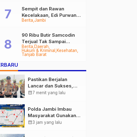
Sempit dan Rawan
Kecelakaan, Edi Purwanto
Berita
Jambi
Targetkan Jalan Lintas
Tungkal-Jambi Mulus di
2028
90 Ribu Butir Samcodin
Terjual Tak Sampai
Berita
Daerah
Setahun, Indra Safari
Hukum & Kriminal
Kesehatan
Desak Audit Menyeluruh
Tanjab Barat
ERBARU
Pastikan Berjalan
Lancar dan Sukses,
Polda Jambi Siapkan
calendar_month
7 menit yang lalu
Pengamanan Berlapis
untuk 8.750 Pelari,
Polda Jambi Imbau
1.448 Personel Kawal
Masyarakat Gunakan
Presisi Merdeka Run
Jalur Alternatif Selama
calendar_month
3 jam yang lalu
Pelaksanaan Presisi
Merdeka Run 2026