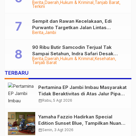
Berita
Daerah
Hukum & Kriminal
Tanjab Barat
Diringkus
Terkini
Sempit dan Rawan Kecelakaan, Edi
Purwanto Targetkan Jalan Lintas
Berita
Jambi
Tungkal-Jambi Mulus di 2028
90 Ribu Butir Samcodin Terjual Tak
Sampai Setahun, Indra Safari Desak
Berita
Daerah
Hukum & Kriminal
Kesehatan
Audit Menyeluruh
Tanjab Barat
TERBARU
Pertamina EP Jambi Imbau Masyarakat
Tidak Beraktivitas di Atas Jalur Pipa
Migas Demi Keselamatan Bersama
calendar_month
Rabu, 5 Agt 2026
Yamaha Fazzio Hadirkan Special
Edition Sunset Blue, Tampilkan Nuansa
Retro Summer yang Semakin Skena
calendar_month
Senin, 3 Agt 2026