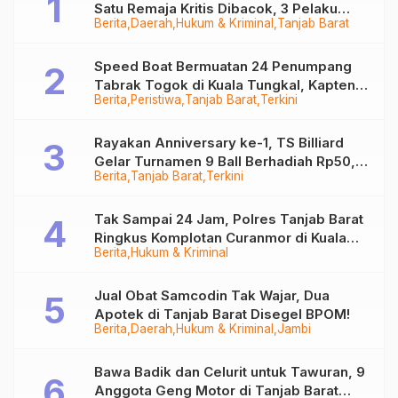
Satu Remaja Kritis Dibacok, 3 Pelaku
Berita
Daerah
Hukum & Kriminal
Tanjab Barat
Ditangkap
Speed Boat Bermuatan 24 Penumpang
Tabrak Togok di Kuala Tungkal, Kapten
Berita
Peristiwa
Tanjab Barat
Terkini
Sempat Hilang
Rayakan Anniversary ke-1, TS Billiard
Gelar Turnamen 9 Ball Berhadiah Rp50,8
Berita
Tanjab Barat
Terkini
Juta
Tak Sampai 24 Jam, Polres Tanjab Barat
Ringkus Komplotan Curanmor di Kuala
Berita
Hukum & Kriminal
Tungkal
Jual Obat Samcodin Tak Wajar, Dua
Apotek di Tanjab Barat Disegel BPOM!
Berita
Daerah
Hukum & Kriminal
Jambi
Bawa Badik dan Celurit untuk Tawuran, 9
Anggota Geng Motor di Tanjab Barat