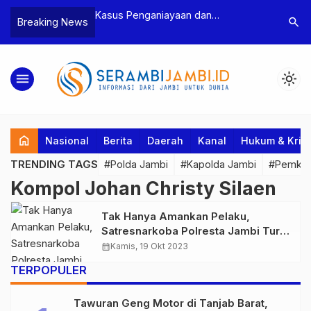
n Narkoba, BNN
Kasus Penganiayaan dan
Polres T
search
Breaking News
dan Bea Cukai
Pengancaman Ketua BPD, Polres
Pengeroy
an Pelaku beserta
Tebo Tetapkan Dua Tersangka
Dua Pela
si dan 146 Gram
Ditahan
menu
light_mode
home
Nasional
Berita
Daerah
Kanal
Hukum & Krim
TRENDING TAGS
#Polda Jambi
#Kapolda Jambi
#Pemkab
Kompol Johan Christy Silaen
Tak Hanya Amankan Pelaku,
Satresnarkoba Polresta Jambi Turut
Amankan 13 Paket Sabu Siap Edar
calendar_month
Kamis, 19 Okt 2023
TERPOPULER
Tawuran Geng Motor di Tanjab Barat,