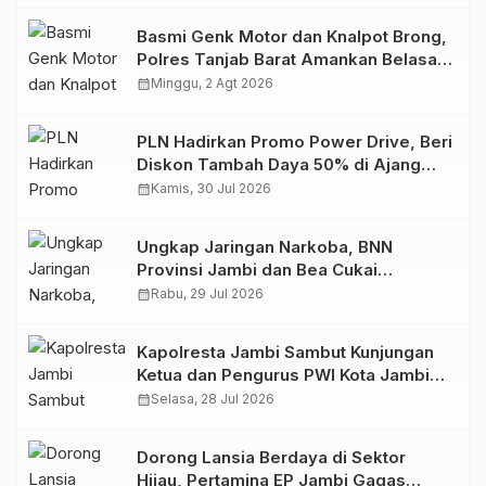
Basmi Genk Motor dan Knalpot Brong,
Polres Tanjab Barat Amankan Belasan
Kendaraan
calendar_month
Minggu, 2 Agt 2026
PLN Hadirkan Promo Power Drive, Beri
Diskon Tambah Daya 50% di Ajang
GIIAS 2026
calendar_month
Kamis, 30 Jul 2026
Ungkap Jaringan Narkoba, BNN
Provinsi Jambi dan Bea Cukai
Amankan Sembilan Pelaku beserta
calendar_month
Rabu, 29 Jul 2026
766 Butir Ekstasi dan 146 Gram Sabu
Kapolresta Jambi Sambut Kunjungan
Ketua dan Pengurus PWI Kota Jambi
Perkuat Sinergi dan Kolaborasi
calendar_month
Selasa, 28 Jul 2026
Dorong Lansia Berdaya di Sektor
Hijau, Pertamina EP Jambi Gagas