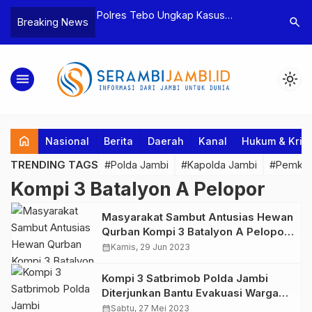
yaan dan
Polres Tebo Ungkap Kasus
Terkait D
search
Breaking News
…
tua BPD, Polres
Pengeroyokan dan Penganiayaan,
Pejabat d
Dua Tersangka
Dua Pelaku Pengeroyokan di Sumay
Kakanwil 
Ditahan
Penuh Pr
menu
light_mode
home
Nasional
Berita
Daerah
Kanal
Hukum & Krim
TRENDING TAGS
#Polda Jambi
#Kapolda Jambi
#Pemkab
Kompi 3 Batalyon A Pelopor
Masyarakat Sambut Antusias Hewan
Qurban Kompi 3 Batalyon A Pelopor
Satbrimob Polda Jambi
calendar_month
Kamis, 29 Jun 2023
Kompi 3 Satbrimob Polda Jambi
Diterjunkan Bantu Evakuasi Warga
Terdampak Longsor di Senyerang
calendar_month
Sabtu, 27 Mei 2023