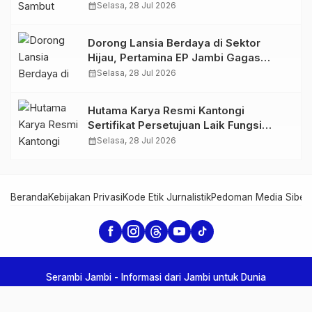
Perkuat Sinergi dan Kolaborasi
calendar_month
Selasa, 28 Jul 2026
Dorong Lansia Berdaya di Sektor
Hijau, Pertamina EP Jambi Gagas
Lansiapreneur Batik Eco-Print
calendar_month
Selasa, 28 Jul 2026
Hutama Karya Resmi Kantongi
Sertifikat Persetujuan Laik Fungsi
Struktur Jembatan Musi V Tol
calendar_month
Selasa, 28 Jul 2026
Palembang–Betung
Beranda
Kebijakan Privasi
Kode Etik Jurnalistik
Pedoman Media Siber
Serambi Jambi - Informasi dari Jambi untuk Dunia
Copyright Serambi Jambi