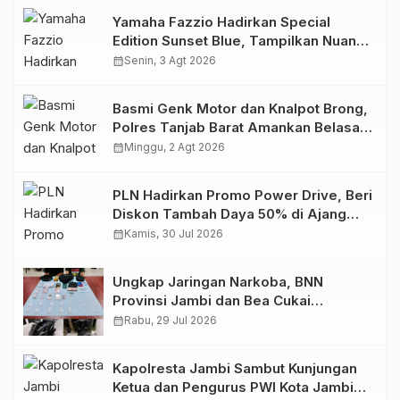
Yamaha Fazzio Hadirkan Special
Edition Sunset Blue, Tampilkan Nuansa
Retro Summer yang Semakin Skena
calendar_month
Senin, 3 Agt 2026
Basmi Genk Motor dan Knalpot Brong,
Polres Tanjab Barat Amankan Belasan
Kendaraan
calendar_month
Minggu, 2 Agt 2026
PLN Hadirkan Promo Power Drive, Beri
Diskon Tambah Daya 50% di Ajang
GIIAS 2026
calendar_month
Kamis, 30 Jul 2026
Ungkap Jaringan Narkoba, BNN
Provinsi Jambi dan Bea Cukai
Amankan Sembilan Pelaku beserta
calendar_month
Rabu, 29 Jul 2026
766 Butir Ekstasi dan 146 Gram Sabu
Kapolresta Jambi Sambut Kunjungan
Ketua dan Pengurus PWI Kota Jambi