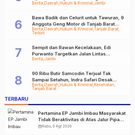
Berita
Daerah
Hukum & Kriminal
Jambi
Bawa Badik dan Celurit untuk Tawuran, 9
Anggota Geng Motor di Tanjab Barat
Berita
Daerah
Hukum & Kriminal
Tanjab Barat
Diringkus
Terkini
Sempit dan Rawan Kecelakaan, Edi
Purwanto Targetkan Jalan Lintas
Berita
Jambi
Tungkal-Jambi Mulus di 2028
90 Ribu Butir Samcodin Terjual Tak
Sampai Setahun, Indra Safari Desak
Berita
Daerah
Hukum & Kriminal
Kesehatan
Audit Menyeluruh
Tanjab Barat
TERBARU
Pertamina EP Jambi Imbau Masyarakat
Tidak Beraktivitas di Atas Jalur Pipa
Migas Demi Keselamatan Bersama
calendar_month
Rabu, 5 Agt 2026