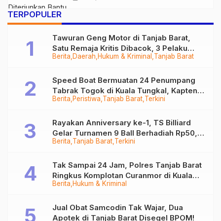
TERPOPULER
Tawuran Geng Motor di Tanjab Barat,
Satu Remaja Kritis Dibacok, 3 Pelaku
Berita
Daerah
Hukum & Kriminal
Tanjab Barat
Ditangkap
Speed Boat Bermuatan 24 Penumpang
Tabrak Togok di Kuala Tungkal, Kapten
Berita
Peristiwa
Tanjab Barat
Terkini
Sempat Hilang
Rayakan Anniversary ke-1, TS Billiard
Gelar Turnamen 9 Ball Berhadiah Rp50,8
Berita
Tanjab Barat
Terkini
Juta
Tak Sampai 24 Jam, Polres Tanjab Barat
Ringkus Komplotan Curanmor di Kuala
Berita
Hukum & Kriminal
Tungkal
Jual Obat Samcodin Tak Wajar, Dua
Apotek di Tanjab Barat Disegel BPOM!