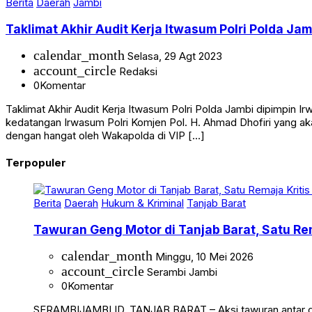
Berita
Daerah
Jambi
Taklimat Akhir Audit Kerja Itwasum Polri Polda Ja
calendar_month
Selasa, 29 Agt 2023
account_circle
Redaksi
0
Komentar
Taklimat Akhir Audit Kerja Itwasum Polri Polda Jambi dipimpi
kedatangan Irwasum Polri Komjen Pol. H. Ahmad Dhofiri yang a
dengan hangat oleh Wakapolda di VIP […]
Terpopuler
Berita
Daerah
Hukum & Kriminal
Tanjab Barat
Tawuran Geng Motor di Tanjab Barat, Satu Rem
calendar_month
Minggu, 10 Mei 2026
account_circle
Serambi Jambi
0
Komentar
SERAMBIJAMBI.ID, TANJAB BARAT – Aksi tawuran antar g