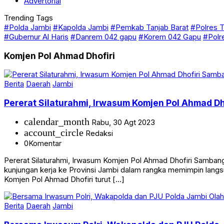
Advertorial
Trending Tags
#Polda Jambi
#Kapolda Jambi
#Pemkab Tanjab Barat
#Polres T
#Gubernur Al Haris
#Danrem 042 gapu
#Korem 042 Gapu
#Polr
Komjen Pol Ahmad Dhofiri
Berita
Daerah
Jambi
Pererat Silaturahmi, Irwasum Komjen Pol Ahmad D
calendar_month
Rabu, 30 Agt 2023
account_circle
Redaksi
0
Komentar
Pererat Silaturahmi, Irwasum Komjen Pol Ahmad Dhofiri Samba
kunjungan kerja ke Provinsi Jambi dalam rangka memimpin langsun
Komjen Pol Ahmad Dhofiri turut […]
Berita
Daerah
Jambi