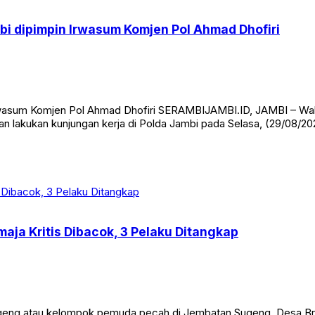
mbi dipimpin Irwasum Komjen Pol Ahmad Dhofiri
n Irwasum Komjen Pol Ahmad Dhofiri SERAMBIJAMBI.ID, JAMBI – W
kan lakukan kunjungan kerja di Polda Jambi pada Selasa, (29/08/
aja Kritis Dibacok, 3 Pelaku Ditangkap
eng atau kelompok pemuda pecah di Jembatan Sugeng, Desa Br