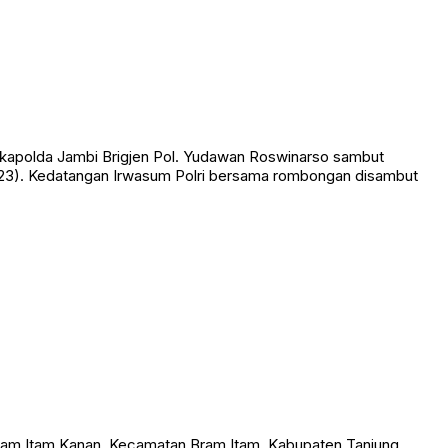
akapolda Jambi Brigjen Pol. Yudawan Roswinarso sambut
2023). Kedatangan Irwasum Polri bersama rombongan disambut
am Itam Kanan, Kecamatan Bram Itam, Kabupaten Tanjung