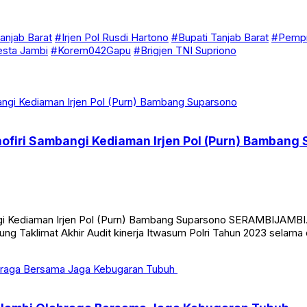
anjab Barat
#Irjen Pol Rusdi Hartono
#Bupati Tanjab Barat
#Pempr
esta Jambi
#Korem042Gapu
#Brigjen TNI Supriono
hofiri Sambangi Kediaman Irjen Pol (Purn) Bambang
ngi Kediaman Irjen Pol (Purn) Bambang Suparsono SERAMBIJAMBI.
g Taklimat Akhir Audit kinerja Itwasum Polri Tahun 2023 selama d