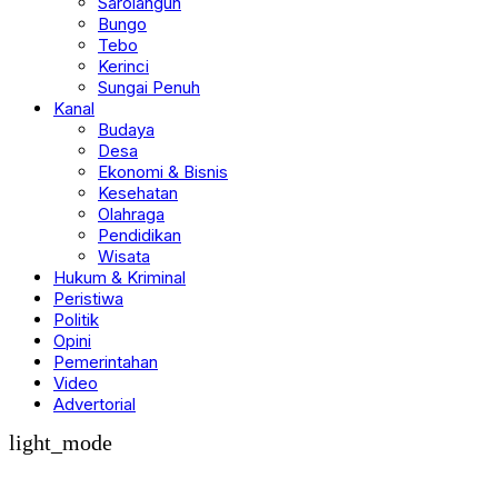
Sarolangun
Bungo
Tebo
Kerinci
Sungai Penuh
Kanal
Budaya
Desa
Ekonomi & Bisnis
Kesehatan
Olahraga
Pendidikan
Wisata
Hukum & Kriminal
Peristiwa
Politik
Opini
Pemerintahan
Video
Advertorial
light_mode