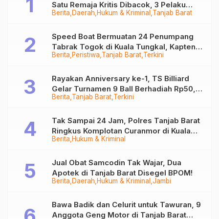
Satu Remaja Kritis Dibacok, 3 Pelaku
Berita
Daerah
Hukum & Kriminal
Tanjab Barat
Ditangkap
Speed Boat Bermuatan 24 Penumpang
Tabrak Togok di Kuala Tungkal, Kapten
Berita
Peristiwa
Tanjab Barat
Terkini
Sempat Hilang
Rayakan Anniversary ke-1, TS Billiard
Gelar Turnamen 9 Ball Berhadiah Rp50,8
Berita
Tanjab Barat
Terkini
Juta
Tak Sampai 24 Jam, Polres Tanjab Barat
Ringkus Komplotan Curanmor di Kuala
Berita
Hukum & Kriminal
Tungkal
Jual Obat Samcodin Tak Wajar, Dua
Apotek di Tanjab Barat Disegel BPOM!
Berita
Daerah
Hukum & Kriminal
Jambi
Bawa Badik dan Celurit untuk Tawuran, 9
Anggota Geng Motor di Tanjab Barat