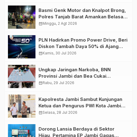
Basmi Genk Motor dan Knalpot Brong,
Polres Tanjab Barat Amankan Belasan
Kendaraan
calendar_month
Minggu, 2 Agt 2026
PLN Hadirkan Promo Power Drive, Beri
Diskon Tambah Daya 50% di Ajang
GIIAS 2026
calendar_month
Kamis, 30 Jul 2026
Ungkap Jaringan Narkoba, BNN
Provinsi Jambi dan Bea Cukai
Amankan Sembilan Pelaku beserta
calendar_month
Rabu, 29 Jul 2026
766 Butir Ekstasi dan 146 Gram Sabu
Kapolresta Jambi Sambut Kunjungan
Ketua dan Pengurus PWI Kota Jambi
Perkuat Sinergi dan Kolaborasi
calendar_month
Selasa, 28 Jul 2026
Dorong Lansia Berdaya di Sektor
Hijau, Pertamina EP Jambi Gagas