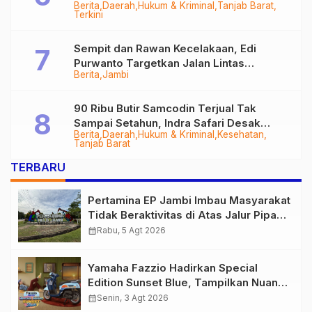
Berita
Daerah
Hukum & Kriminal
Tanjab Barat
Diringkus
Terkini
Sempit dan Rawan Kecelakaan, Edi
Purwanto Targetkan Jalan Lintas
Berita
Jambi
Tungkal-Jambi Mulus di 2028
90 Ribu Butir Samcodin Terjual Tak
Sampai Setahun, Indra Safari Desak
Berita
Daerah
Hukum & Kriminal
Kesehatan
Audit Menyeluruh
Tanjab Barat
TERBARU
Pertamina EP Jambi Imbau Masyarakat
Tidak Beraktivitas di Atas Jalur Pipa
Migas Demi Keselamatan Bersama
calendar_month
Rabu, 5 Agt 2026
Yamaha Fazzio Hadirkan Special
Edition Sunset Blue, Tampilkan Nuansa
Retro Summer yang Semakin Skena
calendar_month
Senin, 3 Agt 2026