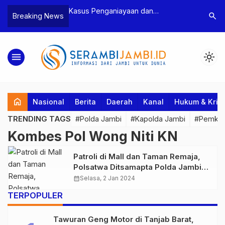
n Narkoba, BNN
Kasus Penganiayaan dan
Polres T
search
Breaking News
dan Bea Cukai
Pengancaman Ketua BPD, Polres
Pengeroy
an Pelaku beserta
Tebo Tetapkan Dua Tersangka
Dua Pela
si dan 146 Gram
Ditahan
menu
light_mode
home
Nasional
Berita
Daerah
Kanal
Hukum & Krim
TRENDING TAGS
#Polda Jambi
#Kapolda Jambi
#Pemkab
Kombes Pol Wong Niti KN
Patroli di Mall dan Taman Remaja,
Polsatwa Ditsamapta Polda Jambi
Turut Berikan Rasa Aman kepada
calendar_month
Selasa, 2 Jan 2024
Masyarakat
TERPOPULER
Tawuran Geng Motor di Tanjab Barat,