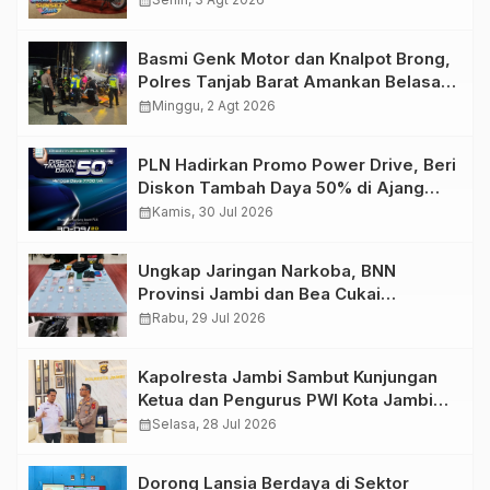
calendar_month
Basmi Genk Motor dan Knalpot Brong,
Polres Tanjab Barat Amankan Belasan
Kendaraan
calendar_month
Minggu, 2 Agt 2026
PLN Hadirkan Promo Power Drive, Beri
Diskon Tambah Daya 50% di Ajang
GIIAS 2026
calendar_month
Kamis, 30 Jul 2026
Ungkap Jaringan Narkoba, BNN
Provinsi Jambi dan Bea Cukai
Amankan Sembilan Pelaku beserta
calendar_month
Rabu, 29 Jul 2026
766 Butir Ekstasi dan 146 Gram Sabu
Kapolresta Jambi Sambut Kunjungan
Ketua dan Pengurus PWI Kota Jambi
Perkuat Sinergi dan Kolaborasi
calendar_month
Selasa, 28 Jul 2026
Dorong Lansia Berdaya di Sektor