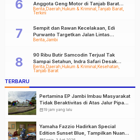
Anggota Geng Motor di Tanjab Barat
Berita
Daerah
Hukum & Kriminal
Tanjab Barat
Diringkus
Terkini
Sempit dan Rawan Kecelakaan, Edi
Purwanto Targetkan Jalan Lintas
Berita
Jambi
Tungkal-Jambi Mulus di 2028
90 Ribu Butir Samcodin Terjual Tak
Sampai Setahun, Indra Safari Desak
Berita
Daerah
Hukum & Kriminal
Kesehatan
Audit Menyeluruh
Tanjab Barat
TERBARU
Pertamina EP Jambi Imbau Masyarakat
Tidak Beraktivitas di Atas Jalur Pipa
Migas Demi Keselamatan Bersama
calendar_month
19 jam yang lalu
Yamaha Fazzio Hadirkan Special
Edition Sunset Blue, Tampilkan Nuansa
Retro Summer yang Semakin Skena
Senin, 3 Agt 2026