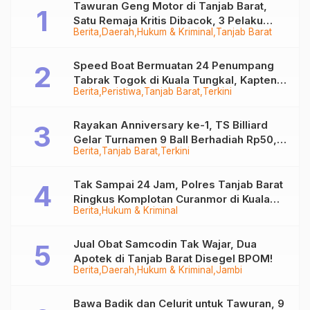
Tawuran Geng Motor di Tanjab Barat,
Satu Remaja Kritis Dibacok, 3 Pelaku
Berita
Daerah
Hukum & Kriminal
Tanjab Barat
Ditangkap
Speed Boat Bermuatan 24 Penumpang
Tabrak Togok di Kuala Tungkal, Kapten
Berita
Peristiwa
Tanjab Barat
Terkini
Sempat Hilang
Rayakan Anniversary ke-1, TS Billiard
Gelar Turnamen 9 Ball Berhadiah Rp50,8
Berita
Tanjab Barat
Terkini
Juta
Tak Sampai 24 Jam, Polres Tanjab Barat
Ringkus Komplotan Curanmor di Kuala
Berita
Hukum & Kriminal
Tungkal
Jual Obat Samcodin Tak Wajar, Dua
Apotek di Tanjab Barat Disegel BPOM!
Berita
Daerah
Hukum & Kriminal
Jambi
Bawa Badik dan Celurit untuk Tawuran, 9