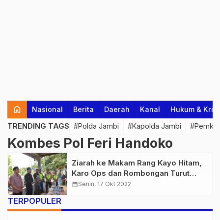
home
Nasional
Berita
Daerah
Kanal
Hukum & Krim
TRENDING TAGS
#Polda Jambi
#Kapolda Jambi
#Pemkab
Kombes Pol Feri Handoko
Ziarah ke Makam Rang Kayo Hitam,
Karo Ops dan Rombongan Turut
Bagikan Bansos
calendar_month
Senin, 17 Okt 2022
TERPOPULER