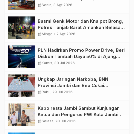
Retro Summer yang Semakin Skena
calendar_month
Senin, 3 Agt 2026
Basmi Genk Motor dan Knalpot Brong,
Polres Tanjab Barat Amankan Belasan
Kendaraan
calendar_month
Minggu, 2 Agt 2026
PLN Hadirkan Promo Power Drive, Beri
Diskon Tambah Daya 50% di Ajang
GIIAS 2026
calendar_month
Kamis, 30 Jul 2026
Ungkap Jaringan Narkoba, BNN
Provinsi Jambi dan Bea Cukai
Amankan Sembilan Pelaku beserta
calendar_month
Rabu, 29 Jul 2026
766 Butir Ekstasi dan 146 Gram Sabu
Kapolresta Jambi Sambut Kunjungan
Ketua dan Pengurus PWI Kota Jambi
Perkuat Sinergi dan Kolaborasi
calendar_month
Selasa, 28 Jul 2026