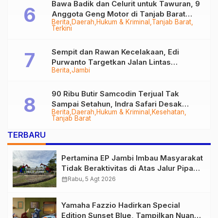
Bawa Badik dan Celurit untuk Tawuran, 9
Anggota Geng Motor di Tanjab Barat
Berita
Daerah
Hukum & Kriminal
Tanjab Barat
Diringkus
Terkini
Sempit dan Rawan Kecelakaan, Edi
Purwanto Targetkan Jalan Lintas
Berita
Jambi
Tungkal-Jambi Mulus di 2028
90 Ribu Butir Samcodin Terjual Tak
Sampai Setahun, Indra Safari Desak
Berita
Daerah
Hukum & Kriminal
Kesehatan
Audit Menyeluruh
Tanjab Barat
TERBARU
Pertamina EP Jambi Imbau Masyarakat
Tidak Beraktivitas di Atas Jalur Pipa
Migas Demi Keselamatan Bersama
calendar_month
Rabu, 5 Agt 2026
Yamaha Fazzio Hadirkan Special
Edition Sunset Blue, Tampilkan Nuansa