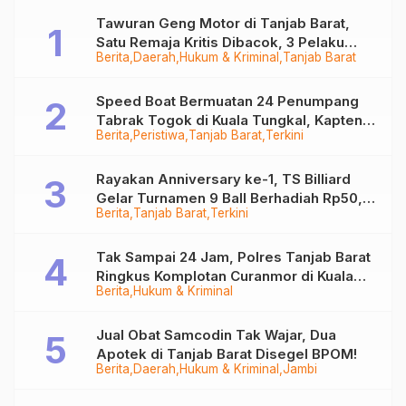
Tawuran Geng Motor di Tanjab Barat,
Satu Remaja Kritis Dibacok, 3 Pelaku
Berita
Daerah
Hukum & Kriminal
Tanjab Barat
Ditangkap
Speed Boat Bermuatan 24 Penumpang
Tabrak Togok di Kuala Tungkal, Kapten
Berita
Peristiwa
Tanjab Barat
Terkini
Sempat Hilang
Rayakan Anniversary ke-1, TS Billiard
Gelar Turnamen 9 Ball Berhadiah Rp50,8
Berita
Tanjab Barat
Terkini
Juta
Tak Sampai 24 Jam, Polres Tanjab Barat
Ringkus Komplotan Curanmor di Kuala
Berita
Hukum & Kriminal
Tungkal
Jual Obat Samcodin Tak Wajar, Dua
Apotek di Tanjab Barat Disegel BPOM!
Berita
Daerah
Hukum & Kriminal
Jambi