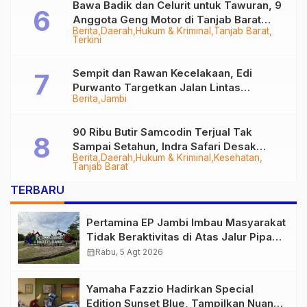
Bawa Badik dan Celurit untuk Tawuran, 9
Anggota Geng Motor di Tanjab Barat
Berita
Daerah
Hukum & Kriminal
Tanjab Barat
Diringkus
Terkini
Sempit dan Rawan Kecelakaan, Edi
Purwanto Targetkan Jalan Lintas
Berita
Jambi
Tungkal-Jambi Mulus di 2028
90 Ribu Butir Samcodin Terjual Tak
Sampai Setahun, Indra Safari Desak
Berita
Daerah
Hukum & Kriminal
Kesehatan
Audit Menyeluruh
Tanjab Barat
TERBARU
Pertamina EP Jambi Imbau Masyarakat
Tidak Beraktivitas di Atas Jalur Pipa
Migas Demi Keselamatan Bersama
calendar_month
Rabu, 5 Agt 2026
Yamaha Fazzio Hadirkan Special
Edition Sunset Blue, Tampilkan Nuansa