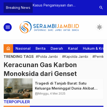
n Narkoba, BNN
Kasus Penganiayaan dan
Polres T
search
Breaking News
dan Bea Cukai
Pengancaman Ketua BPD, Polres
Pengeroy
an Pelaku beserta
Tebo Tetapkan Dua Tersangka
Dua Pela
si dan 146 Gram
Ditahan
menu
light_mode
home
Nasional
Berita
Daerah
Kanal
Hukum & Krim
TRENDING TAGS
#Polda Jambi
#Kapolda Jambi
#Pemkab
Keracunan Gas Karbon
Monoksida dari Genset
Tragedi di Tanjab Barat: Satu
Keluarga Meninggal Dunia Akibat
Keracunan Gas Karbon Monoksida
calendar_month
Minggu, 4 Mei 2025
dari Genset
TERPOPULER