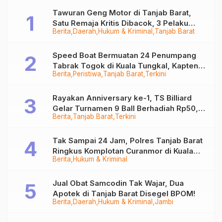
Tawuran Geng Motor di Tanjab Barat,
Satu Remaja Kritis Dibacok, 3 Pelaku
Berita
Daerah
Hukum & Kriminal
Tanjab Barat
Ditangkap
Speed Boat Bermuatan 24 Penumpang
Tabrak Togok di Kuala Tungkal, Kapten
Berita
Peristiwa
Tanjab Barat
Terkini
Sempat Hilang
Rayakan Anniversary ke-1, TS Billiard
Gelar Turnamen 9 Ball Berhadiah Rp50,8
Berita
Tanjab Barat
Terkini
Juta
Tak Sampai 24 Jam, Polres Tanjab Barat
Ringkus Komplotan Curanmor di Kuala
Berita
Hukum & Kriminal
Tungkal
Jual Obat Samcodin Tak Wajar, Dua
Apotek di Tanjab Barat Disegel BPOM!
Berita
Daerah
Hukum & Kriminal
Jambi