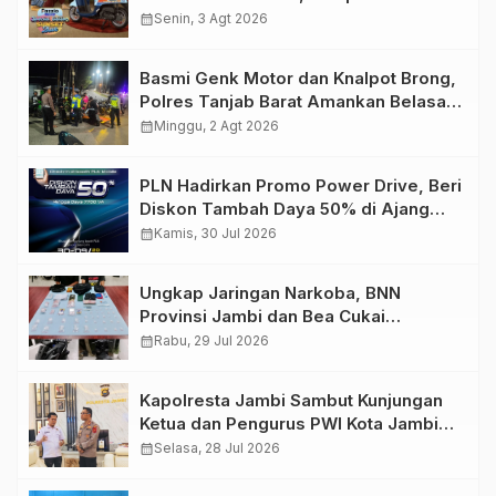
Retro Summer yang Semakin Skena
calendar_month
Senin, 3 Agt 2026
Basmi Genk Motor dan Knalpot Brong,
Polres Tanjab Barat Amankan Belasan
Kendaraan
calendar_month
Minggu, 2 Agt 2026
PLN Hadirkan Promo Power Drive, Beri
Diskon Tambah Daya 50% di Ajang
GIIAS 2026
calendar_month
Kamis, 30 Jul 2026
Ungkap Jaringan Narkoba, BNN
Provinsi Jambi dan Bea Cukai
Amankan Sembilan Pelaku beserta
calendar_month
Rabu, 29 Jul 2026
766 Butir Ekstasi dan 146 Gram Sabu
Kapolresta Jambi Sambut Kunjungan
Ketua dan Pengurus PWI Kota Jambi
Perkuat Sinergi dan Kolaborasi
calendar_month
Selasa, 28 Jul 2026