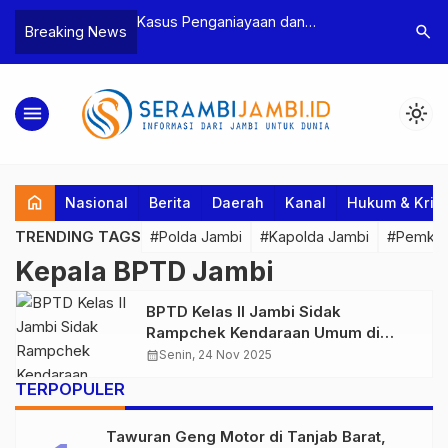
n Narkoba, BNN
Kasus Penganiayaan dan
Polres T
search
Breaking News
dan Bea Cukai
Pengancaman Ketua BPD, Polres
Pengeroy
an Pelaku beserta
Tebo Tetapkan Dua Tersangka
Dua Pela
si dan 146 Gram
Ditahan
menu
light_mode
home
Nasional
Berita
Daerah
Kanal
Hukum & Krim
TRENDING TAGS
#Polda Jambi
#Kapolda Jambi
#Pemkab
Kepala BPTD Jambi
BPTD Kelas II Jambi Sidak
Rampchek Kendaraan Umum di
Terminal Alam Barajo Pastikan
calendar_month
Senin, 24 Nov 2025
Keselamatan dan Kelancaran jelang
TERPOPULER
Nataru
Tawuran Geng Motor di Tanjab Barat,