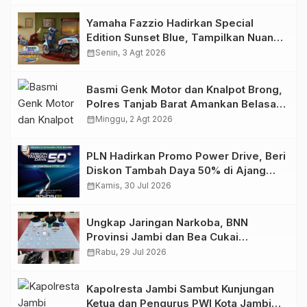
Yamaha Fazzio Hadirkan Special
Edition Sunset Blue, Tampilkan Nuansa
Retro Summer yang Semakin Skena
calendar_month
Senin, 3 Agt 2026
Basmi Genk Motor dan Knalpot Brong,
Polres Tanjab Barat Amankan Belasan
Kendaraan
calendar_month
Minggu, 2 Agt 2026
PLN Hadirkan Promo Power Drive, Beri
Diskon Tambah Daya 50% di Ajang
GIIAS 2026
calendar_month
Kamis, 30 Jul 2026
Ungkap Jaringan Narkoba, BNN
Provinsi Jambi dan Bea Cukai
Amankan Sembilan Pelaku beserta
calendar_month
Rabu, 29 Jul 2026
766 Butir Ekstasi dan 146 Gram Sabu
Kapolresta Jambi Sambut Kunjungan
Ketua dan Pengurus PWI Kota Jambi