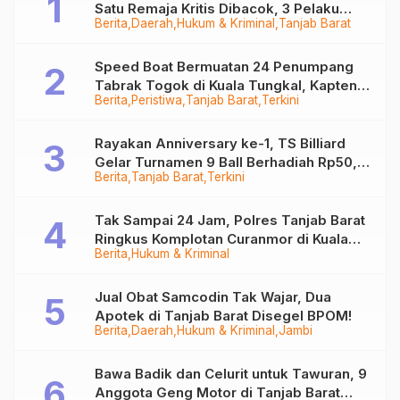
Satu Remaja Kritis Dibacok, 3 Pelaku
Berita
Daerah
Hukum & Kriminal
Tanjab Barat
Ditangkap
Speed Boat Bermuatan 24 Penumpang
Tabrak Togok di Kuala Tungkal, Kapten
Berita
Peristiwa
Tanjab Barat
Terkini
Sempat Hilang
Rayakan Anniversary ke-1, TS Billiard
Gelar Turnamen 9 Ball Berhadiah Rp50,8
Berita
Tanjab Barat
Terkini
Juta
Tak Sampai 24 Jam, Polres Tanjab Barat
Ringkus Komplotan Curanmor di Kuala
Berita
Hukum & Kriminal
Tungkal
Jual Obat Samcodin Tak Wajar, Dua
Apotek di Tanjab Barat Disegel BPOM!
Berita
Daerah
Hukum & Kriminal
Jambi
Bawa Badik dan Celurit untuk Tawuran, 9
Anggota Geng Motor di Tanjab Barat