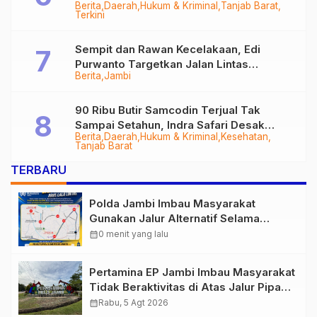
Berita
Daerah
Hukum & Kriminal
Tanjab Barat
Diringkus
Terkini
Sempit dan Rawan Kecelakaan, Edi
Purwanto Targetkan Jalan Lintas
Berita
Jambi
Tungkal-Jambi Mulus di 2028
90 Ribu Butir Samcodin Terjual Tak
Sampai Setahun, Indra Safari Desak
Berita
Daerah
Hukum & Kriminal
Kesehatan
Audit Menyeluruh
Tanjab Barat
TERBARU
Polda Jambi Imbau Masyarakat
Gunakan Jalur Alternatif Selama
Pelaksanaan Presisi Merdeka Run
calendar_month
0 menit yang lalu
2026
Pertamina EP Jambi Imbau Masyarakat
Tidak Beraktivitas di Atas Jalur Pipa
Migas Demi Keselamatan Bersama
calendar_month
Rabu, 5 Agt 2026