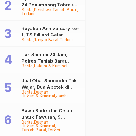
24 Penumpang Tabrak
Berita
Peristiwa
Tanjab Barat
Togok di Kuala Tungkal,
Terkini
Kapten Sempat Hilang
Rayakan Anniversary ke-
1, TS Billiard Gelar
Berita
Tanjab Barat
Terkini
Turnamen 9 Ball
Berhadiah Rp50,8 Juta
Tak Sampai 24 Jam,
Polres Tanjab Barat
Berita
Hukum & Kriminal
Ringkus Komplotan
Curanmor di Kuala
Tungkal
Jual Obat Samcodin Tak
Wajar, Dua Apotek di
Berita
Daerah
Tanjab Barat Disegel
Hukum & Kriminal
Jambi
BPOM!
Bawa Badik dan Celurit
untuk Tawuran, 9
Berita
Daerah
Anggota Geng Motor di
Hukum & Kriminal
Tanjab Barat Diringkus
Tanjab Barat
Terkini