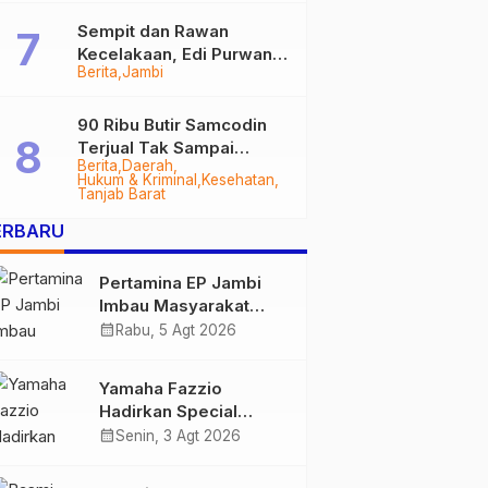
Sempit dan Rawan
Kecelakaan, Edi Purwanto
Berita
Jambi
Targetkan Jalan Lintas
Tungkal-Jambi Mulus di
2028
90 Ribu Butir Samcodin
Terjual Tak Sampai
Berita
Daerah
Setahun, Indra Safari
Hukum & Kriminal
Kesehatan
Desak Audit Menyeluruh
Tanjab Barat
ERBARU
Pertamina EP Jambi
Imbau Masyarakat
Tidak Beraktivitas di
calendar_month
Rabu, 5 Agt 2026
Atas Jalur Pipa Migas
Demi Keselamatan
Yamaha Fazzio
Bersama
Hadirkan Special
Edition Sunset Blue,
calendar_month
Senin, 3 Agt 2026
Tampilkan Nuansa
Retro Summer yang