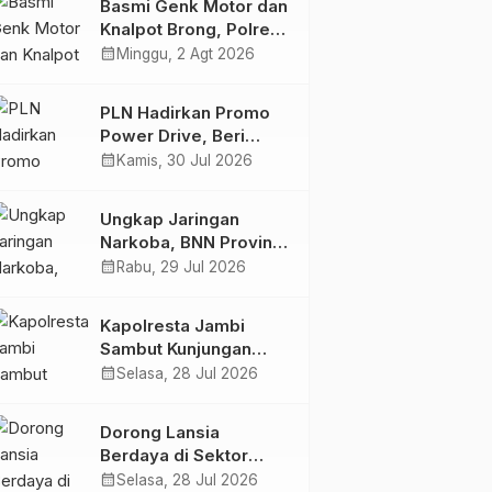
Basmi Genk Motor dan
Semakin Skena
Knalpot Brong, Polres
Tanjab Barat Amankan
calendar_month
Minggu, 2 Agt 2026
Belasan Kendaraan
PLN Hadirkan Promo
Power Drive, Beri
Diskon Tambah Daya
calendar_month
Kamis, 30 Jul 2026
50% di Ajang GIIAS
2026
Ungkap Jaringan
Narkoba, BNN Provinsi
Jambi dan Bea Cukai
calendar_month
Rabu, 29 Jul 2026
Amankan Sembilan
Pelaku beserta 766
Kapolresta Jambi
Butir Ekstasi dan 146
Sambut Kunjungan
Gram Sabu
Ketua dan Pengurus
calendar_month
Selasa, 28 Jul 2026
PWI Kota Jambi
Perkuat Sinergi dan
Dorong Lansia
Kolaborasi
Berdaya di Sektor
Hijau, Pertamina EP
calendar_month
Selasa, 28 Jul 2026