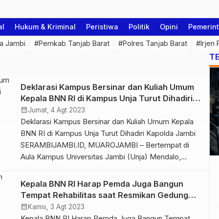
al
Hukum & Kriminal
Peristiwa
Politik
Opini
Pemerin
a Jambi
#Pemkab Tanjab Barat
#Polres Tanjab Barat
#Irjen
T
Deklarasi Kampus Bersinar dan Kuliah Umum
Kepala BNN RI di Kampus Unja Turut Dihadiri
Kapolda Jambi
calendar_month
Jumat, 4 Agt 2023
Deklarasi Kampus Bersinar dan Kuliah Umum Kepala
BNN RI di Kampus Unja Turut Dihadiri Kapolda Jambi
SERAMBIJAMBI.ID, MUAROJAMBI – Bertempat di
Aula Kampus Universitas Jambi (Unja) Mendalo,
Kepala Badan Narkotika Nasional Republik Indonesia
(BNN RI) Komjen Pol Prof DR Petrus Reinhard Golose
Kepala BNN RI Harap Pemda Juga Bangun
memberikan kuliah umum sekaligus menyaksikan
Tempat Rehabilitas saat Resmikan Gedung
deklarasi Kampus Bersinar (Bersih dari Narkoba),
BNNP
calendar_month
Kamis, 3 Agt 2023
Jum’at (04/8/23). Dalam […]
Kepala BNN RI Harap Pemda Juga Bangun Tempat