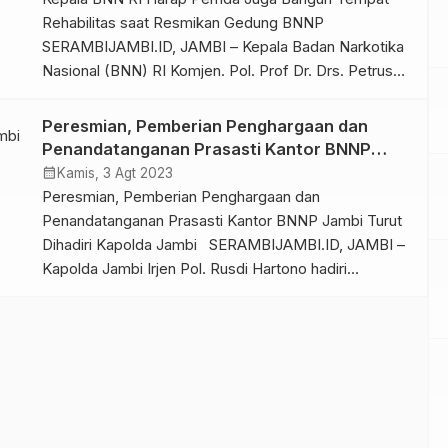
Rehabilitas saat Resmikan Gedung BNNP
SERAMBIJAMBI.ID, JAMBI – Kepala Badan Narkotika
Nasional (BNN) RI Komjen. Pol. Prof Dr. Drs. Petrus
Reinhard Golose, M.M. meresmikan gedung baru
BNNP Jambi dan penandatanganan prasasti,
Peresmian, Pemberian Penghargaan dan
bertempat di kawasan Kota Baru, Kota Jambi, Kamis
Penandatanganan Prasasti Kantor BNNP
(03/08/2023). Peresmian gedung baru ini dihadiri
Jambi Turut Dihadiri Kapolda Jambi
calendar_month
Kamis, 3 Agt 2023
Gubernur Jambi Dr. […]
Peresmian, Pemberian Penghargaan dan
Penandatanganan Prasasti Kantor BNNP Jambi Turut
Dihadiri Kapolda Jambi SERAMBIJAMBI.ID, JAMBI –
Kapolda Jambi Irjen Pol. Rusdi Hartono hadiri
pelaksanaan acara peresmian, pemberian
penghargaaan dan penandatanganan Prasasti Kantor
BNN Provinsi Jambi oleh Kepala BNN RI pada Kamis,
(03/08/2023). Pada pelaksanaan tersebut hadir para
petinggi BNN RI yaitu Kepala BNN RI, […]