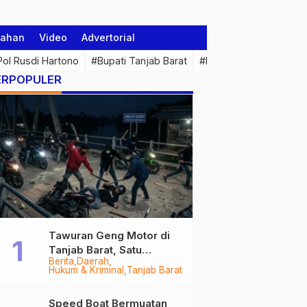
tahan
Video
Advertorial
 Pol Rusdi Hartono
#Bupati Tanjab Barat
#Pemprov Jambi
#Di
ERPOPULER
Tawuran Geng Motor di
Tanjab Barat, Satu
Berita
Daerah
Remaja Kritis Dibacok, 3
Hukum & Kriminal
Tanjab Barat
Pelaku Ditangkap
Speed Boat Bermuatan