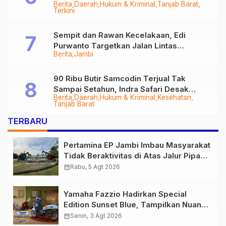
Berita
Daerah
Hukum & Kriminal
Tanjab Barat
Diringkus
Terkini
Sempit dan Rawan Kecelakaan, Edi
Purwanto Targetkan Jalan Lintas
Berita
Jambi
Tungkal-Jambi Mulus di 2028
90 Ribu Butir Samcodin Terjual Tak
Sampai Setahun, Indra Safari Desak
Berita
Daerah
Hukum & Kriminal
Kesehatan
Audit Menyeluruh
Tanjab Barat
TERBARU
Pertamina EP Jambi Imbau Masyarakat
Tidak Beraktivitas di Atas Jalur Pipa
Migas Demi Keselamatan Bersama
calendar_month
Rabu, 5 Agt 2026
Yamaha Fazzio Hadirkan Special
Edition Sunset Blue, Tampilkan Nuansa
Retro Summer yang Semakin Skena
calendar_month
Senin, 3 Agt 2026