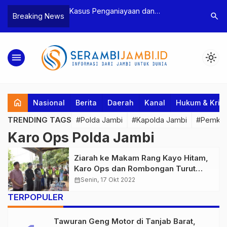
n Narkoba, BNN
Kasus Penganiayaan dan
Polres T
search
Breaking News
dan Bea Cukai
Pengancaman Ketua BPD, Polres
Pengeroy
an Pelaku beserta
Tebo Tetapkan Dua Tersangka
Dua Pela
si dan 146 Gram
Ditahan
menu
light_mode
home
Nasional
Berita
Daerah
Kanal
Hukum & Krim
TRENDING TAGS
#Polda Jambi
#Kapolda Jambi
#Pemkab
Karo Ops Polda Jambi
Ziarah ke Makam Rang Kayo Hitam,
Karo Ops dan Rombongan Turut
Bagikan Bansos
calendar_month
Senin, 17 Okt 2022
TERPOPULER
Tawuran Geng Motor di Tanjab Barat,