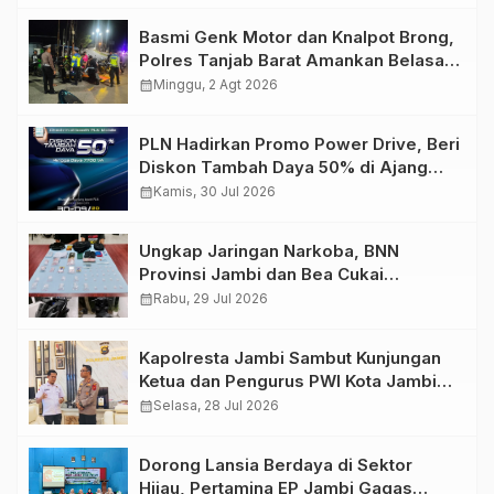
Basmi Genk Motor dan Knalpot Brong,
Polres Tanjab Barat Amankan Belasan
Kendaraan
calendar_month
Minggu, 2 Agt 2026
PLN Hadirkan Promo Power Drive, Beri
Diskon Tambah Daya 50% di Ajang
GIIAS 2026
calendar_month
Kamis, 30 Jul 2026
Ungkap Jaringan Narkoba, BNN
Provinsi Jambi dan Bea Cukai
Amankan Sembilan Pelaku beserta
calendar_month
Rabu, 29 Jul 2026
766 Butir Ekstasi dan 146 Gram Sabu
Kapolresta Jambi Sambut Kunjungan
Ketua dan Pengurus PWI Kota Jambi
Perkuat Sinergi dan Kolaborasi
calendar_month
Selasa, 28 Jul 2026
Dorong Lansia Berdaya di Sektor
Hijau, Pertamina EP Jambi Gagas