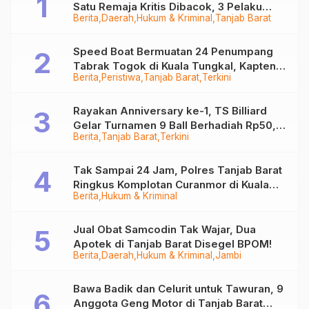
Satu Remaja Kritis Dibacok, 3 Pelaku
Berita
Daerah
Hukum & Kriminal
Tanjab Barat
Ditangkap
Speed Boat Bermuatan 24 Penumpang
Tabrak Togok di Kuala Tungkal, Kapten
Berita
Peristiwa
Tanjab Barat
Terkini
Sempat Hilang
Rayakan Anniversary ke-1, TS Billiard
Gelar Turnamen 9 Ball Berhadiah Rp50,8
Berita
Tanjab Barat
Terkini
Juta
Tak Sampai 24 Jam, Polres Tanjab Barat
Ringkus Komplotan Curanmor di Kuala
Berita
Hukum & Kriminal
Tungkal
Jual Obat Samcodin Tak Wajar, Dua
Apotek di Tanjab Barat Disegel BPOM!
Berita
Daerah
Hukum & Kriminal
Jambi
Bawa Badik dan Celurit untuk Tawuran, 9
Anggota Geng Motor di Tanjab Barat