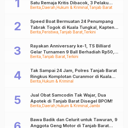
Satu Remaja Kritis Dibacok, 3 Pelaku
Berita
Daerah
Hukum & Kriminal
Tanjab Barat
Ditangkap
Speed Boat Bermuatan 24 Penumpang
Tabrak Togok di Kuala Tungkal, Kapten
Berita
Peristiwa
Tanjab Barat
Terkini
Sempat Hilang
Rayakan Anniversary ke-1, TS Billiard
Gelar Turnamen 9 Ball Berhadiah Rp50,8
Berita
Tanjab Barat
Terkini
Juta
Tak Sampai 24 Jam, Polres Tanjab Barat
Ringkus Komplotan Curanmor di Kuala
Berita
Hukum & Kriminal
Tungkal
Jual Obat Samcodin Tak Wajar, Dua
Apotek di Tanjab Barat Disegel BPOM!
Berita
Daerah
Hukum & Kriminal
Jambi
Bawa Badik dan Celurit untuk Tawuran, 9
Anggota Geng Motor di Tanjab Barat