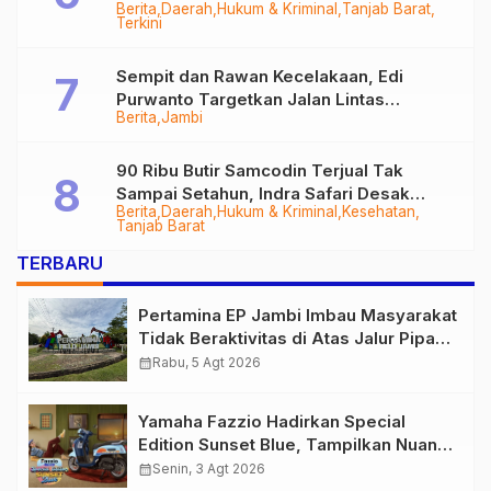
Berita
Daerah
Hukum & Kriminal
Tanjab Barat
Diringkus
Terkini
Sempit dan Rawan Kecelakaan, Edi
Purwanto Targetkan Jalan Lintas
Berita
Jambi
Tungkal-Jambi Mulus di 2028
90 Ribu Butir Samcodin Terjual Tak
Sampai Setahun, Indra Safari Desak
Berita
Daerah
Hukum & Kriminal
Kesehatan
Audit Menyeluruh
Tanjab Barat
TERBARU
Pertamina EP Jambi Imbau Masyarakat
Tidak Beraktivitas di Atas Jalur Pipa
Migas Demi Keselamatan Bersama
calendar_month
Rabu, 5 Agt 2026
Yamaha Fazzio Hadirkan Special
Edition Sunset Blue, Tampilkan Nuansa
Retro Summer yang Semakin Skena
calendar_month
Senin, 3 Agt 2026