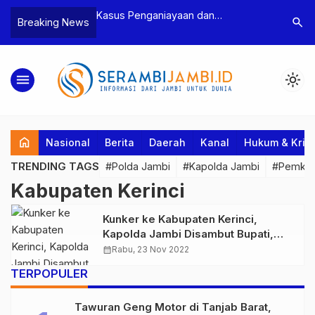
n Narkoba, BNN
Kasus Penganiayaan dan
Polres T
search
Breaking News
dan Bea Cukai
Pengancaman Ketua BPD, Polres
Pengeroy
an Pelaku beserta
Tebo Tetapkan Dua Tersangka
Dua Pela
si dan 146 Gram
Ditahan
menu
light_mode
home
Nasional
Berita
Daerah
Kanal
Hukum & Krim
TRENDING TAGS
#Polda Jambi
#Kapolda Jambi
#Pemkab
Kabupaten Kerinci
Kunker ke Kabupaten Kerinci,
Kapolda Jambi Disambut Bupati,
Dandim 0417 Kerinci dan Kejari
calendar_month
Rabu, 23 Nov 2022
TERPOPULER
Tawuran Geng Motor di Tanjab Barat,