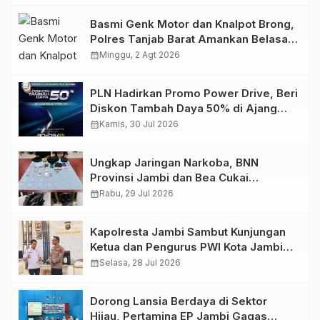
Basmi Genk Motor dan Knalpot Brong,
Polres Tanjab Barat Amankan Belasan
Kendaraan
calendar_month
Minggu, 2 Agt 2026
PLN Hadirkan Promo Power Drive, Beri
Diskon Tambah Daya 50% di Ajang
GIIAS 2026
calendar_month
Kamis, 30 Jul 2026
Ungkap Jaringan Narkoba, BNN
Provinsi Jambi dan Bea Cukai
Amankan Sembilan Pelaku beserta
calendar_month
Rabu, 29 Jul 2026
766 Butir Ekstasi dan 146 Gram Sabu
Kapolresta Jambi Sambut Kunjungan
Ketua dan Pengurus PWI Kota Jambi
Perkuat Sinergi dan Kolaborasi
calendar_month
Selasa, 28 Jul 2026
Dorong Lansia Berdaya di Sektor
Hijau, Pertamina EP Jambi Gagas