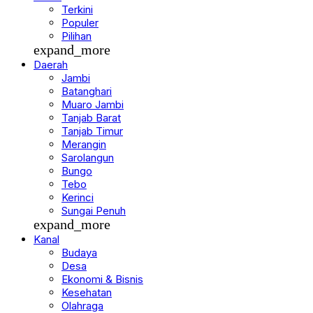
Berita
Terkini
Populer
Pilihan
expand_more
Daerah
Jambi
Batanghari
Muaro Jambi
Tanjab Barat
Tanjab Timur
Merangin
Sarolangun
Bungo
Tebo
Kerinci
Sungai Penuh
expand_more
Kanal
Budaya
Desa
Ekonomi & Bisnis
Kesehatan