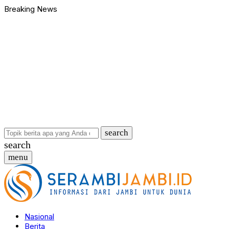
Breaking News
Bawa Badik dan Celurit untuk Tawuran, 9 Anggota Geng Motor di
90 Ribu Butir Samcodin Terjual Tak Sampai Setahun, Indra Safar
Ungkap Jaringan Narkoba, BNN Provinsi Jambi dan Bea Cukai Am
Kasus Penganiayaan dan Pengancaman Ketua BPD, Polres Tebo
Polres Tebo Ungkap Kasus Pengeroyokan dan Penganiayaan, D
Terkait Dugaan Keterlibatan Okum Pejabat dalam Kasus Narkoti
Bawa Badik dan Celurit untuk Tawuran, 9 Anggota Geng Motor di
90 Ribu Butir Samcodin Terjual Tak Sampai Setahun, Indra Safar
Ungkap Jaringan Narkoba, BNN Provinsi Jambi dan Bea Cukai Am
Kasus Penganiayaan dan Pengancaman Ketua BPD, Polres Tebo
…
search
search
menu
Nasional