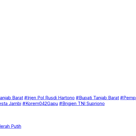
anjab Barat
#Irjen Pol Rusdi Hartono
#Bupati Tanjab Barat
#Pempr
esta Jambi
#Korem042Gapu
#Brigjen TNI Supriono