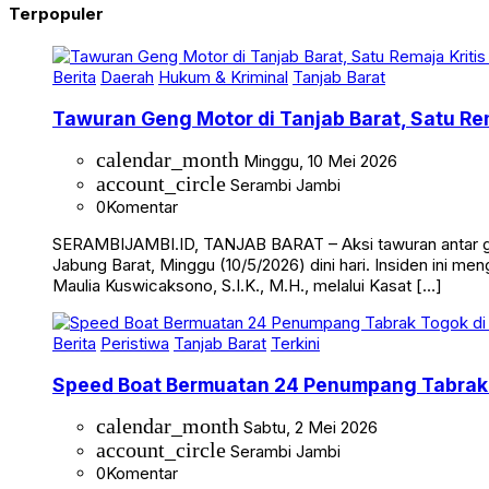
Terpopuler
Berita
Daerah
Hukum & Kriminal
Tanjab Barat
Tawuran Geng Motor di Tanjab Barat, Satu Rem
calendar_month
Minggu, 10 Mei 2026
account_circle
Serambi Jambi
0
Komentar
SERAMBIJAMBI.ID, TANJAB BARAT – Aksi tawuran antar g
Jabung Barat, Minggu (10/5/2026) dini hari. Insiden ini me
Maulia Kuswicaksono, S.I.K., M.H., melalui Kasat […]
Berita
Peristiwa
Tanjab Barat
Terkini
Speed Boat Bermuatan 24 Penumpang Tabrak 
calendar_month
Sabtu, 2 Mei 2026
account_circle
Serambi Jambi