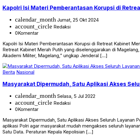
Berita
Nasional
Kapolri Isi Materi Pemberantasan Korupsi di Retre
calendar_month
Jumat, 25 Okt 2024
account_circle
Redaksi
0
Komentar
Kapolri Isi Materi Pemberantasan Korupsi di Retreat Kabinet Me
Retreat Kabinet Merah Putih yang diselenggarakan di Magelang, 
Akademi Militer, Magelang,” ungkap Jenderal […]
Berita
Nasional
Masyarakat Dipermudah, Satu Aplikasi Akses Selu
calendar_month
Selasa, 5 Jul 2022
account_circle
Redaksi
0
Komentar
Masyarakat Dipermudah, Satu Aplikasi Akses Seluruh Layanan Po
aplikasi Polri agar masyarakat mudah mengakses seluruh layanan ke
Satu Data. Peraturan Kepala Kepolisian […]