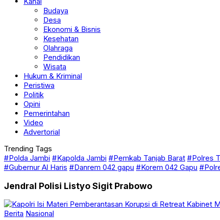
Sungai Penuh
Kanal
Budaya
Desa
Ekonomi & Bisnis
Kesehatan
Olahraga
Pendidikan
Wisata
Hukum & Kriminal
Peristiwa
Politik
Opini
Pemerintahan
Video
Advertorial
Trending Tags
#Polda Jambi
#Kapolda Jambi
#Pemkab Tanjab Barat
#Polres T
#Gubernur Al Haris
#Danrem 042 gapu
#Korem 042 Gapu
#Polr
Jendral Polisi Listyo Sigit Prabowo