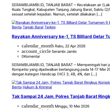
0
Komentar
SERAMBIJAMBI.ID, TANJAB BARAT – Kecelakaan air (Laka 
Kuala Tungkal, Kabupaten Tanjung Jabung Barat, Sabtu (2/5
sesaat setelah kejadian. Namun, setelah dilakukan […]
Berita
Tanjab Barat
Terkini
Rayakan Anniversary ke-1, TS Billiard Gelar 
calendar_month
Rabu, 22 Apr 2026
account_circle
Serambi Jambi
0
Komentar
SERAMBIJAMBI.ID, TANJAB BARAT – Memperingati hari jadi 
Kompetisi yang dijadwalkan berlangsung pada 14-17 Mei 20
dengan kategori Handicap (HC) 3, 4B, 4N, dan […]
Berita
Hukum & Kriminal
Tak Sampai 24 Jam, Polres Tanjab Barat Ring