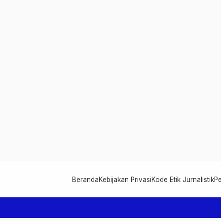
Beranda
Kebijakan Privasi
Kode Etik Jurnalistik
P