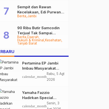
Sempit dan Rawan
Kecelakaan, Edi Purwanto
Berita
Jambi
Targetkan Jalan Lintas
Tungkal-Jambi Mulus di
2028
90 Ribu Butir Samcodin
Terjual Tak Sampai
Berita
Daerah
Setahun, Indra Safari
Hukum & Kriminal
Kesehatan
Desak Audit Menyeluruh
Tanjab Barat
ERBARU
Pertamina EP Jambi
Imbau Masyarakat
Tidak Beraktivitas di
Rabu, 5 Agt
calendar_month
Atas Jalur Pipa Migas
2026
Demi Keselamatan
Bersama
Yamaha Fazzio
Hadirkan Special
Edition Sunset Blue,
Senin, 3
calendar_month
Tampilkan Nuansa