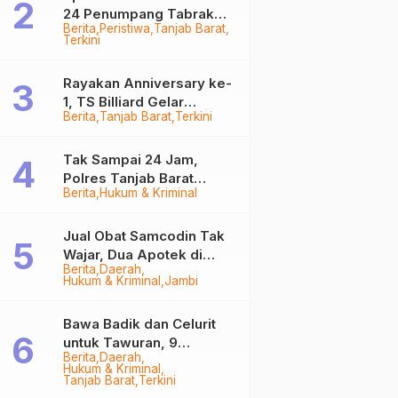
24 Penumpang Tabrak
Berita
Peristiwa
Tanjab Barat
Togok di Kuala Tungkal,
Terkini
Kapten Sempat Hilang
Rayakan Anniversary ke-
1, TS Billiard Gelar
Berita
Tanjab Barat
Terkini
Turnamen 9 Ball
Berhadiah Rp50,8 Juta
Tak Sampai 24 Jam,
Polres Tanjab Barat
Berita
Hukum & Kriminal
Ringkus Komplotan
Curanmor di Kuala
Tungkal
Jual Obat Samcodin Tak
Wajar, Dua Apotek di
Berita
Daerah
Tanjab Barat Disegel
Hukum & Kriminal
Jambi
BPOM!
Bawa Badik dan Celurit
untuk Tawuran, 9
Berita
Daerah
Anggota Geng Motor di
Hukum & Kriminal
Tanjab Barat Diringkus
Tanjab Barat
Terkini