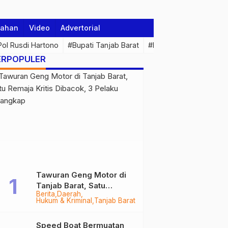
tahan
Video
Advertorial
 Pol Rusdi Hartono
#Bupati Tanjab Barat
#Pemprov Jambi
#Di
ERPOPULER
Tawuran Geng Motor di
Tanjab Barat, Satu
Berita
Daerah
Remaja Kritis Dibacok, 3
Hukum & Kriminal
Tanjab Barat
Pelaku Ditangkap
Speed Boat Bermuatan