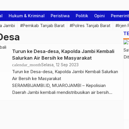
al
Hukum & Kriminal
Peristiwa
Politik
Opini
Pemerin
a Jambi
#Pemkab Tanjab Barat
#Polres Tanjab Barat
#Irjen
T
 Desa
Turun ke Desa-desa, Kapolda Jambi Kembali
Salurkan Air Bersih ke Masyarakat
calendar_month
Selasa, 12 Sep 2023
Turun ke Desa-desa, Kapolda Jambi Kembali Salurkan
Air Bersih ke Masyarakat
SERAMBIJAMBI.ID, MUAROJAMBI – Kepolisian
Daerah Jambi kembali mendistribusikan air bersih
sebanyak 24 ribu liter atau 24 Ton. Kali ini tidak hanya
di Kota Jambi saja, dipimpin langsung Kapolda Jambi
Irjen Pol Rusdi Hartono turun ke Desa-desa yang
berada di Kecamatan Mestong Kabupaten Muaro
Jambi menyalurkan […]