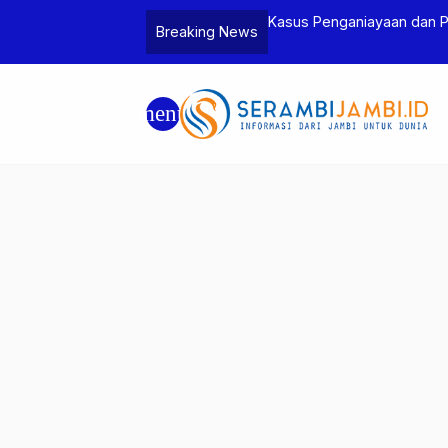
Jambi dan Bea Cukai Amankan Sembilan
Kasus Penganiayaan dan 
Breaking News
6 Gram Sabu
Tersangka
menu