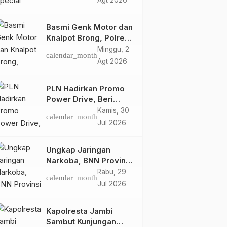
Agt 2026
Retro Summer yang
Semakin Skena
Basmi Genk Motor dan
Knalpot Brong, Polres
Tanjab Barat Amankan
Minggu, 2
calendar_month
Belasan Kendaraan
Agt 2026
PLN Hadirkan Promo
Power Drive, Beri
Diskon Tambah Daya
Kamis, 30
calendar_month
50% di Ajang GIIAS
Jul 2026
2026
Ungkap Jaringan
Narkoba, BNN Provinsi
Jambi dan Bea Cukai
Rabu, 29
calendar_month
Amankan Sembilan
Jul 2026
Pelaku beserta 766
Butir Ekstasi dan 146
Kapolresta Jambi
Gram Sabu
Sambut Kunjungan