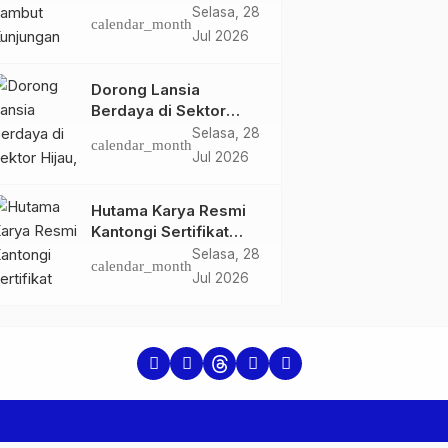
Ketua dan Pengurus
Selasa, 28
calendar_month
PWI Kota Jambi
Jul 2026
Perkuat Sinergi dan
Kolaborasi
Dorong Lansia
Berdaya di Sektor
Hijau, Pertamina EP
Selasa, 28
calendar_month
Jambi Gagas
Jul 2026
Lansiapreneur Batik
Eco-Print
Hutama Karya Resmi
Kantongi Sertifikat
Persetujuan Laik
Selasa, 28
calendar_month
Fungsi Struktur
Jul 2026
Jembatan Musi V Tol
Palembang–Betung