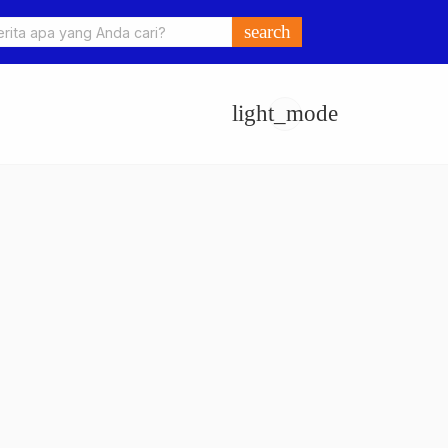
o Ungkap Kasus Pengeroyokan dan Penganiayaan, Dua Pelaku
search
an di Sumay Ditahan
light_mode