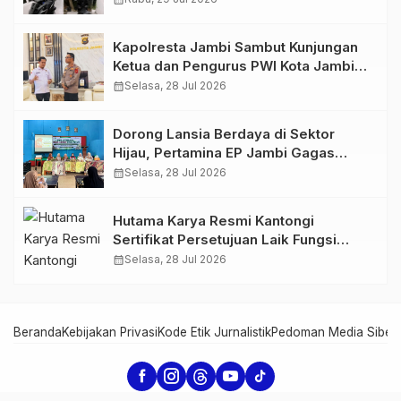
766 Butir Ekstasi dan 146 Gram Sabu
Kapolresta Jambi Sambut Kunjungan
Ketua dan Pengurus PWI Kota Jambi
Perkuat Sinergi dan Kolaborasi
calendar_month
Selasa, 28 Jul 2026
Dorong Lansia Berdaya di Sektor
Hijau, Pertamina EP Jambi Gagas
Lansiapreneur Batik Eco-Print
calendar_month
Selasa, 28 Jul 2026
Hutama Karya Resmi Kantongi
Sertifikat Persetujuan Laik Fungsi
Struktur Jembatan Musi V Tol
calendar_month
Selasa, 28 Jul 2026
Palembang–Betung
Beranda
Kebijakan Privasi
Kode Etik Jurnalistik
Pedoman Media Siber