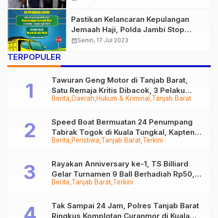
Pembimbing
Pastikan Kelancaran Kepulangan
Jemaah Haji, Polda Jambi Stop
Sementara Mobilisasi Angkutan Batu
calendar_month
Senin, 17 Jul 2023
bara
TERPOPULER
Tawuran Geng Motor di Tanjab Barat,
Satu Remaja Kritis Dibacok, 3 Pelaku
Berita
Daerah
Hukum & Kriminal
Tanjab Barat
Ditangkap
Speed Boat Bermuatan 24 Penumpang
Tabrak Togok di Kuala Tungkal, Kapten
Berita
Peristiwa
Tanjab Barat
Terkini
Sempat Hilang
Rayakan Anniversary ke-1, TS Billiard
Gelar Turnamen 9 Ball Berhadiah Rp50,8
Berita
Tanjab Barat
Terkini
Juta
Tak Sampai 24 Jam, Polres Tanjab Barat
Ringkus Komplotan Curanmor di Kuala