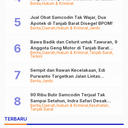
Berita
Hukum & Kriminal
Tungkal
Jual Obat Samcodin Tak Wajar, Dua
Apotek di Tanjab Barat Disegel BPOM!
Berita
Daerah
Hukum & Kriminal
Jambi
Bawa Badik dan Celurit untuk Tawuran, 9
Anggota Geng Motor di Tanjab Barat
Berita
Daerah
Hukum & Kriminal
Tanjab Barat
Diringkus
Terkini
Sempit dan Rawan Kecelakaan, Edi
Purwanto Targetkan Jalan Lintas
Berita
Jambi
Tungkal-Jambi Mulus di 2028
90 Ribu Butir Samcodin Terjual Tak
Sampai Setahun, Indra Safari Desak
Berita
Daerah
Hukum & Kriminal
Kesehatan
Audit Menyeluruh
Tanjab Barat
TERBARU