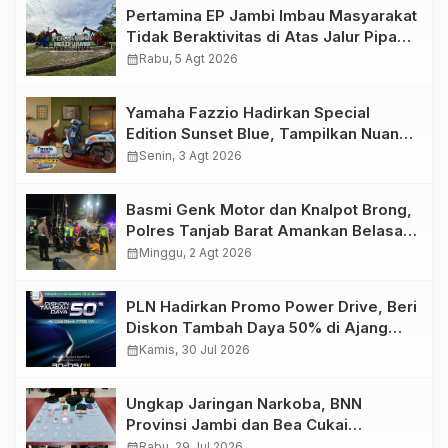
Pertamina EP Jambi Imbau Masyarakat
Tidak Beraktivitas di Atas Jalur Pipa
Migas Demi Keselamatan Bersama
calendar_month
Rabu, 5 Agt 2026
Yamaha Fazzio Hadirkan Special
Edition Sunset Blue, Tampilkan Nuansa
Retro Summer yang Semakin Skena
calendar_month
Senin, 3 Agt 2026
Basmi Genk Motor dan Knalpot Brong,
Polres Tanjab Barat Amankan Belasan
Kendaraan
calendar_month
Minggu, 2 Agt 2026
PLN Hadirkan Promo Power Drive, Beri
Diskon Tambah Daya 50% di Ajang
GIIAS 2026
calendar_month
Kamis, 30 Jul 2026
Ungkap Jaringan Narkoba, BNN
Provinsi Jambi dan Bea Cukai
Amankan Sembilan Pelaku beserta
calendar_month
Rabu, 29 Jul 2026