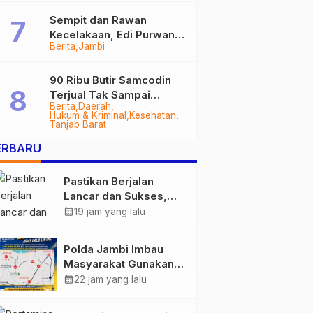
Sempit dan Rawan
Kecelakaan, Edi Purwanto
Berita
Jambi
Targetkan Jalan Lintas
Tungkal-Jambi Mulus di
2028
90 Ribu Butir Samcodin
Terjual Tak Sampai
Berita
Daerah
Setahun, Indra Safari
Hukum & Kriminal
Kesehatan
Desak Audit Menyeluruh
Tanjab Barat
ERBARU
Pastikan Berjalan
Lancar dan Sukses,
Polda Jambi Siapkan
calendar_month
19 jam yang lalu
Pengamanan Berlapis
untuk 8.750 Pelari,
Polda Jambi Imbau
1.848 Personel Kawal
Masyarakat Gunakan
Presisi Merdeka Run
Jalur Alternatif Selama
calendar_month
22 jam yang lalu
Pelaksanaan Presisi
Merdeka Run 2026