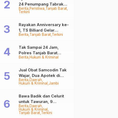
24 Penumpang Tabrak
Berita
Peristiwa
Tanjab Barat
Togok di Kuala Tungkal,
Terkini
Kapten Sempat Hilang
Rayakan Anniversary ke-
1, TS Billiard Gelar
Berita
Tanjab Barat
Terkini
Turnamen 9 Ball
Berhadiah Rp50,8 Juta
Tak Sampai 24 Jam,
Polres Tanjab Barat
Berita
Hukum & Kriminal
Ringkus Komplotan
Curanmor di Kuala
Tungkal
Jual Obat Samcodin Tak
Wajar, Dua Apotek di
Berita
Daerah
Tanjab Barat Disegel
Hukum & Kriminal
Jambi
BPOM!
Bawa Badik dan Celurit
untuk Tawuran, 9
Berita
Daerah
Anggota Geng Motor di
Hukum & Kriminal
Tanjab Barat Diringkus
Tanjab Barat
Terkini