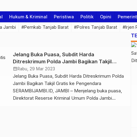
al
Hukum & Kriminal
Peristiwa
Politik
Opini
Pemerin
a Jambi
#Pemkab Tanjab Barat
#Polres Tanjab Barat
#Irjen
T
a
Jelang Buka Puasa, Subdit Harda
Ditreskrimum Polda Jambi Bagikan Takjil
Gratis ke Pengendara
calendar_month
Rabu, 29 Mar 2023
Jelang Buka Puasa, Subdit Harda Ditreskrimum Polda
Jambi Bagikan Takjil Gratis ke Pengendara
SERAMBIJAMBI.ID, JAMBI – Menjelang buka puasa,
Direktorat Reserse Kriminal Umum Polda Jambi
melalui Subdit Harda membagikan takjil kepada para
pengendara yang melintas, Selasa sore (28/3/23).
Pembagian takjil tersebut dipimpin langsung oleh
Kasubdit Harda Ditreskrimum Polda Jambi AKBP
Mujib dan personel. Adapun takjil […]