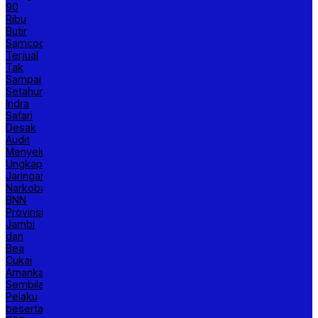
90
Ribu
Butir
Samcodin
Terjual
Tak
Sampai
Setahun,
Indra
Safari
Desak
Audit
Menyeluruh
Ungkap
Jaringan
Narkoba,
BNN
Provinsi
Jambi
dan
Bea
Cukai
Amankan
Sembilan
Pelaku
beserta