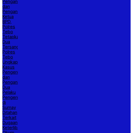
Penganiayaan
dan
Pengancaman
Ketua
BPD,
Polres
Tebo
Tetapkan
Dua
Tersangka
Polres
Tebo
Ungkap
Kasus
Pengeroyokan
dan
Penganiayaan,
Dua
Pelaku
Pengeroyokan
di
Sumay
Ditahan
Terkait
Dugaan
Keterlibatan
Okum