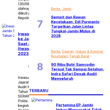
(30/08/2023). Pada
olahraga bersama tersebut,
Berita
Jambi
diikuti juga oleh Auditor
Sempit dan Rawan
Kepolisian Madya TK […]
Kecelakaan, Edi Purwanto
Targetkan Jalan Lintas
Tungkal-Jambi Mulus di
Irwasum Polri Apresiasi
2028
ke Jajaran Polda Jambi
Saat Audit Kinerja
Itwasum Polri Tahun
Berita
Daerah
Hukum & Kriminal
2023
Kesehatan
Tanjab Barat
Selasa,
90 Ribu Butir Samcodin
calendar_month
29 Agt
Terjual Tak Sampai Setahun,
2023
Indra Safari Desak Audit
Irwasum Polri Apresiasi ke
Menyeluruh
Jajaran Polda Jambi Saat
Audit Kinerja Itwasum Polri
TERBARU
Tahun 2023
SERAMBIJAMBI.ID, JAMBI –
Polda Jambi laksanakan
Pertamina EP Jambi
kegiatan Taklimat Akhir
Imbau Masyarakat Tidak