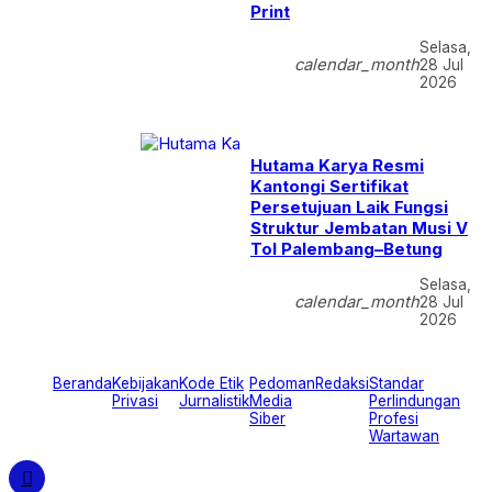
Print
Selasa,
calendar_month
28 Jul
2026
Hutama Karya Resmi
Kantongi Sertifikat
Persetujuan Laik Fungsi
Struktur Jembatan Musi V
Tol Palembang–Betung
Selasa,
calendar_month
28 Jul
2026
Beranda
Kebijakan
Kode Etik
Pedoman
Redaksi
Standar
Privasi
Jurnalistik
Media
Perlindungan
Siber
Profesi
Wartawan