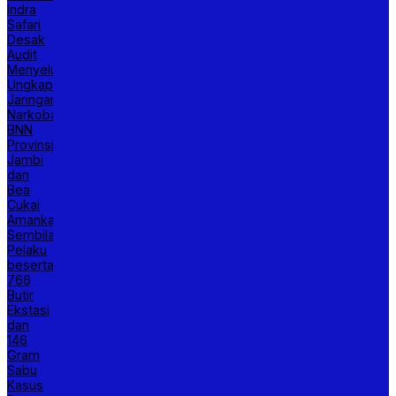
Indra
Safari
Desak
Audit
Menyeluruh
Ungkap
Jaringan
Narkoba,
BNN
Provinsi
Jambi
dan
Bea
Cukai
Amankan
Sembilan
Pelaku
beserta
766
Butir
Ekstasi
dan
146
Gram
Sabu
Kasus