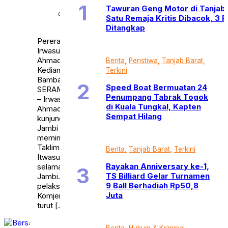
Rabu,
Tawuran Geng Motor di Tanjab 
30
calendar_month
Satu Remaja Kritis Dibacok, 3 
Agt
2023
Ditangkap
Pererat Silaturahmi,
Irwasum Komjen Pol
Ahmad Dhofiri Sambangi
Berita
Peristiwa
Tanjab Barat
Kediaman Irjen Pol (Purn)
Terkini
Bambang Suparsono
Speed Boat Bermuatan 24
SERAMBIJAMBI.ID, JAMBI
Penumpang Tabrak Togok
– Irwasum Polri Komjen Pol
di Kuala Tungkal, Kapten
Ahmad Dhofiri melakukan
Sempat Hilang
kunjungan kerja ke Provinsi
Jambi dalam rangka
memimpin langsung
Taklimat Akhir Audit kinerja
Berita
Tanjab Barat
Terkini
Itwasum Polri Tahun 2023
Rayakan Anniversary ke-1,
selama dua hari di Polda
TS Billiard Gelar Turnamen
Jambi. Disela-sela
9 Ball Berhadiah Rp50,8
pelaksanaan Irwasum Polri
Juta
Komjen Pol Ahmad Dhofiri
turut […]
Berita
Hukum & Kriminal