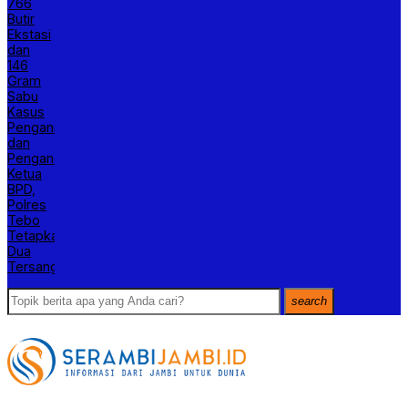
766
Butir
Ekstasi
dan
146
Gram
Sabu
Kasus
Penganiayaan
dan
Pengancaman
Ketua
BPD,
Polres
Tebo
Tetapkan
Dua
Tersangka
search