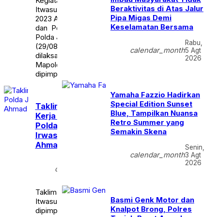
Kegiatan Audit Kinerja
Beraktivitas di Atas Jalur
Itwasum Polri Tahun II T.A
Pipa Migas Demi
2023 Aspek Pelaksanaan
Keselamatan Bersama
dan Pengendalian di Jajaran
Polda Jambi pada Selasa,
Rabu,
(29/08/2023). Kegiatan yang
calendar_month
5 Agt
dilaksanakan di Aula Lantai IV
2026
Mapolda Jambi tersebut
dipimpin […]
Yamaha Fazzio Hadirkan
Special Edition Sunset
Taklimat Akhir Audit
Blue, Tampilkan Nuansa
Kerja Itwasum Polri
Retro Summer yang
Polda Jambi dipimpin
Semakin Skena
Irwasum Komjen Pol
Ahmad Dhofiri
Senin,
calendar_month
3 Agt
Selasa,
2026
calendar_month
29 Agt
2023
Taklimat Akhir Audit Kerja
Basmi Genk Motor dan
Itwasum Polri Polda Jambi
Knalpot Brong, Polres
dipimpin Irwasum Komjen Pol