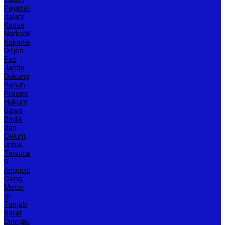
Pejabat
dalam
Kasus
Narkotika,
Kakanwil
Ditjen
Pas
Jambi
Dukung
Penuh
Proses
Hukum
Bawa
Badik
dan
Celurit
untuk
Tawuran,
9
Anggota
Geng
Motor
di
Tanjab
Barat
Diringkus