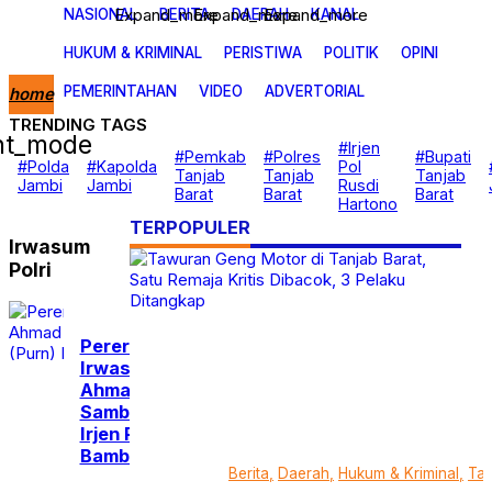
Expand_more
Expand_more
Expand_more
NASIONAL
BERITA
DAERAH
KANAL
HUKUM & KRIMINAL
PERISTIWA
POLITIK
OPINI
PEMERINTAHAN
VIDEO
ADVERTORIAL
home
TRENDING TAGS
ght_mode
Nasional
#Irjen
#Pemkab
#Polres
#Bupati
Berita
#Polda
#Kapolda
Pol
Tanjab
Tanjab
Tanjab
Daerah
Jambi
Jambi
Rusdi
Barat
Barat
Barat
Kanal
Hartono
Hukum & Kriminal
TERPOPULER
Peristiwa
Irwasum
Politik
Polri
Opini
Pemerintahan
Video
Advertorial
Pererat Silaturahmi,
Irwasum Komjen Pol
Ahmad Dhofiri
Sambangi Kediaman
Irjen Pol (Purn)
Bambang Suparsono
Berita
Daerah
Hukum & Kriminal
Tan