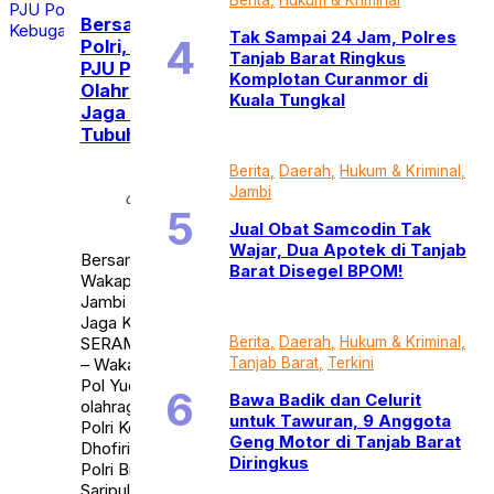
Bersama Irwasum
Tak Sampai 24 Jam, Polres
Polri, Wakapolda dan
Tanjab Barat Ringkus
PJU Polda Jambi
Komplotan Curanmor di
Olahraga Bersama
Kuala Tungkal
Jaga Kebugaran
Tubuh
Berita
Daerah
Hukum & Kriminal
Rabu,
30
Jambi
calendar_month
Agt
2023
Jual Obat Samcodin Tak
Wajar, Dua Apotek di Tanjab
Bersama Irwasum Polri,
Barat Disegel BPOM!
Wakapolda dan PJU Polda
Jambi Olahraga Bersama
Jaga Kebugaran Tubuh
Berita
Daerah
Hukum & Kriminal
SERAMBIJAMBI.ID, JAMBI
Tanjab Barat
Terkini
– Wakapolda Jambi Brigjen
Pol Yudawan Roswinarso
Bawa Badik dan Celurit
olahraga bersama Irwasum
untuk Tawuran, 9 Anggota
Polri Komjen Pol H. Ahmad
Geng Motor di Tanjab Barat
Dhofiri dan Irwil 1 Itwasum
Diringkus
Polri Brigjen Pol Agus
Saripul Hidayat pada Rabu,