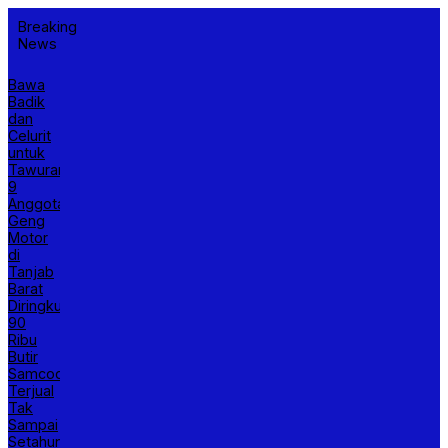
Breaking
News
Bawa
Badik
dan
Celurit
untuk
Tawuran,
9
Anggota
Geng
Motor
di
Tanjab
Barat
Diringkus
90
Ribu
Butir
Samcodin
Terjual
Tak
Sampai
Setahun,