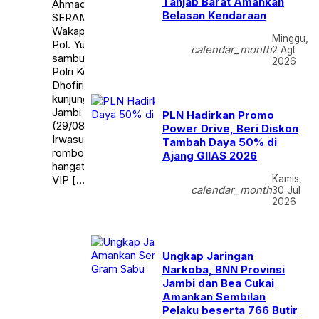
Tanjab Barat Amankan
Ahmad Dhofiri
Belasan Kendaraan
SERAMBIJAMBI.ID, JAMBI –
Wakapolda Jambi Brigjen
Minggu,
Pol. Yudawan Roswinarso
calendar_month
2 Agt
sambut kedatangan Irwasum
2026
Polri Komjen Pol. H. Ahmad
Dhofiri yang akan lakukan
kunjungan kerja di Polda
Jambi pada Selasa,
PLN Hadirkan Promo
(29/08/2023). Kedatangan
Power Drive, Beri Diskon
Irwasum Polri bersama
Tambah Daya 50% di
rombongan disambut dengan
Ajang GIIAS 2026
hangat oleh Wakapolda di
VIP […]
Kamis,
calendar_month
30 Jul
2026
Ungkap Jaringan
Narkoba, BNN Provinsi
Jambi dan Bea Cukai
Amankan Sembilan
Pelaku beserta 766 Butir