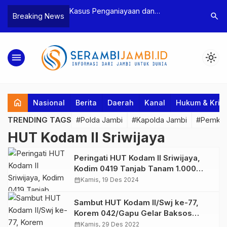
n Narkoba, BNN
Kasus Penganiayaan dan
Polres T
search
Breaking News
dan Bea Cukai
Pengancaman Ketua BPD, Polres
Pengeroy
an Pelaku beserta
Tebo Tetapkan Dua Tersangka
Dua Pela
si dan 146 Gram
Ditahan
menu
light_mode
home
Nasional
Berita
Daerah
Kanal
Hukum & Krim
TRENDING TAGS
#Polda Jambi
#Kapolda Jambi
#Pemkab
HUT Kodam II Sriwijaya
Peringati HUT Kodam II Sriwijaya,
Kodim 0419 Tanjab Tanam 1.000
Bibit Mangrove di Pesisir Pantai
calendar_month
Kamis, 19 Des 2024
Pangkal Babu
Sambut HUT Kodam II/Swj ke-77,
Korem 042/Gapu Gelar Baksos
Donor Darah dan Pemberian
calendar_month
Kamis, 29 Des 2022