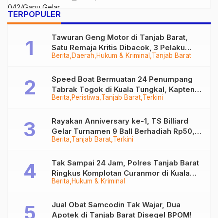
Sembako kepada Keluarga Stunting
TERPOPULER
Tawuran Geng Motor di Tanjab Barat,
Satu Remaja Kritis Dibacok, 3 Pelaku
Berita
Daerah
Hukum & Kriminal
Tanjab Barat
Ditangkap
Speed Boat Bermuatan 24 Penumpang
Tabrak Togok di Kuala Tungkal, Kapten
Berita
Peristiwa
Tanjab Barat
Terkini
Sempat Hilang
Rayakan Anniversary ke-1, TS Billiard
Gelar Turnamen 9 Ball Berhadiah Rp50,8
Berita
Tanjab Barat
Terkini
Juta
Tak Sampai 24 Jam, Polres Tanjab Barat
Ringkus Komplotan Curanmor di Kuala
Berita
Hukum & Kriminal
Tungkal
Jual Obat Samcodin Tak Wajar, Dua
Apotek di Tanjab Barat Disegel BPOM!