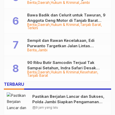
Berita
Daerah
Hukum & Kriminal
Jambi
Bawa Badik dan Celurit untuk Tawuran, 9
Anggota Geng Motor di Tanjab Barat
Berita
Daerah
Hukum & Kriminal
Tanjab Barat
Diringkus
Terkini
Sempit dan Rawan Kecelakaan, Edi
Purwanto Targetkan Jalan Lintas
Berita
Jambi
Tungkal-Jambi Mulus di 2028
90 Ribu Butir Samcodin Terjual Tak
Sampai Setahun, Indra Safari Desak
Berita
Daerah
Hukum & Kriminal
Kesehatan
Audit Menyeluruh
Tanjab Barat
TERBARU
Pastikan Berjalan Lancar dan Sukses,
Polda Jambi Siapkan Pengamanan
Berlapis untuk 8.750 Pelari, 1.848
calendar_month
9 jam yang lalu
Personel Kawal Presisi Merdeka Run