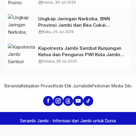
GIIAS 2026
calendar_month
Kamis, 30 Jul 2026
Ungkap Jaringan Narkoba, BNN
Provinsi Jambi dan Bea Cukai
Amankan Sembilan Pelaku beserta
calendar_month
Rabu, 29 Jul 2026
766 Butir Ekstasi dan 146 Gram Sabu
Kapolresta Jambi Sambut Kunjungan
Ketua dan Pengurus PWI Kota Jambi
Perkuat Sinergi dan Kolaborasi
calendar_month
Selasa, 28 Jul 2026
Beranda
Kebijakan Privasi
Kode Etik Jurnalistik
Pedoman Media Siber
Serambi Jambi - Informasi dari Jambi untuk Dunia
Copyright Serambi Jambi