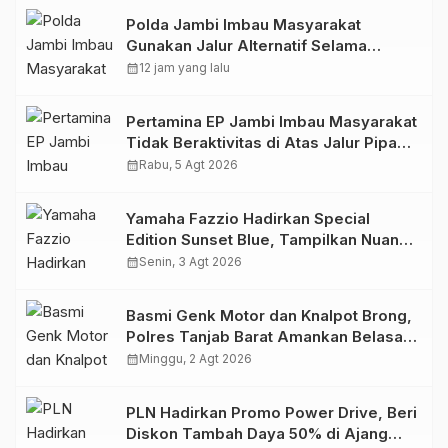
Polda Jambi Imbau Masyarakat
Gunakan Jalur Alternatif Selama
Pelaksanaan Presisi Merdeka Run
calendar_month
12 jam yang lalu
2026
Pertamina EP Jambi Imbau Masyarakat
Tidak Beraktivitas di Atas Jalur Pipa
Migas Demi Keselamatan Bersama
calendar_month
Rabu, 5 Agt 2026
Yamaha Fazzio Hadirkan Special
Edition Sunset Blue, Tampilkan Nuansa
Retro Summer yang Semakin Skena
calendar_month
Senin, 3 Agt 2026
Basmi Genk Motor dan Knalpot Brong,
Polres Tanjab Barat Amankan Belasan
Kendaraan
calendar_month
Minggu, 2 Agt 2026
PLN Hadirkan Promo Power Drive, Beri
Diskon Tambah Daya 50% di Ajang