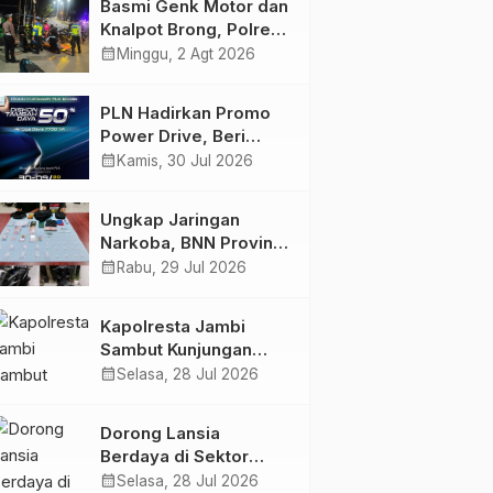
Basmi Genk Motor dan
Semakin Skena
Knalpot Brong, Polres
Tanjab Barat Amankan
calendar_month
Minggu, 2 Agt 2026
Belasan Kendaraan
PLN Hadirkan Promo
Power Drive, Beri
Diskon Tambah Daya
calendar_month
Kamis, 30 Jul 2026
50% di Ajang GIIAS
2026
Ungkap Jaringan
Narkoba, BNN Provinsi
Jambi dan Bea Cukai
calendar_month
Rabu, 29 Jul 2026
Amankan Sembilan
Pelaku beserta 766
Kapolresta Jambi
Butir Ekstasi dan 146
Sambut Kunjungan
Gram Sabu
Ketua dan Pengurus
calendar_month
Selasa, 28 Jul 2026
PWI Kota Jambi
Perkuat Sinergi dan
Dorong Lansia
Kolaborasi
Berdaya di Sektor
Hijau, Pertamina EP
calendar_month
Selasa, 28 Jul 2026