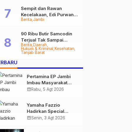
Sempit dan Rawan
Kecelakaan, Edi Purwanto
Berita
Jambi
Targetkan Jalan Lintas
Tungkal-Jambi Mulus di
2028
90 Ribu Butir Samcodin
Terjual Tak Sampai
Berita
Daerah
Setahun, Indra Safari
Hukum & Kriminal
Kesehatan
Desak Audit Menyeluruh
Tanjab Barat
ERBARU
Pertamina EP Jambi
Imbau Masyarakat
Tidak Beraktivitas di
calendar_month
Rabu, 5 Agt 2026
Atas Jalur Pipa Migas
Demi Keselamatan
Yamaha Fazzio
Bersama
Hadirkan Special
Edition Sunset Blue,
calendar_month
Senin, 3 Agt 2026
Tampilkan Nuansa
Retro Summer yang