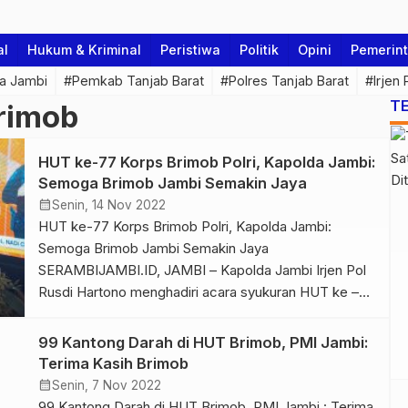
al
Hukum & Kriminal
Peristiwa
Politik
Opini
Pemerin
a Jambi
#Pemkab Tanjab Barat
#Polres Tanjab Barat
#Irjen
T
rimob
HUT ke-77 Korps Brimob Polri, Kapolda Jambi:
Semoga Brimob Jambi Semakin Jaya
calendar_month
Senin, 14 Nov 2022
HUT ke-77 Korps Brimob Polri, Kapolda Jambi:
Semoga Brimob Jambi Semakin Jaya
SERAMBIJAMBI.ID, JAMBI – Kapolda Jambi Irjen Pol
Rusdi Hartono menghadiri acara syukuran HUT ke –
77 Korps Brimob Polri yang bertempat di Mako
Brimob Polda Jambi, Senin (14/11/2022). Dalam
99 Kantong Darah di HUT Brimob, PMI Jambi:
sambutannya, Kapolda Jambi Irjen Pol Rusdi Hartono
Terima Kasih Brimob
mengucapkan selamat ulang tahun ke-77 untuk Korps
calendar_month
Senin, 7 Nov 2022
Brimob […]
99 Kantong Darah di HUT Brimob, PMI Jambi : Terima