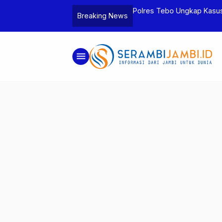
tua BPD, Polres Tebo Tetapkan Dua
Polres Tebo Ungkap Kasu
Breaking News
Pengeroyokan di Sumay D
menu