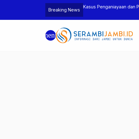
Jambi dan Bea Cukai Amankan Sembilan
Kasus Penganiayaan dan 
Breaking News
6 Gram Sabu
Tersangka
menu