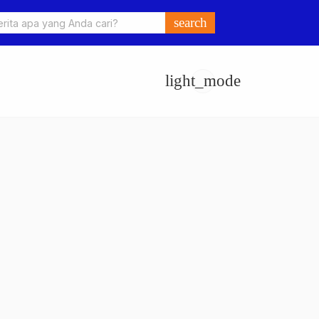
o Ungkap Kasus Pengeroyokan dan Penganiayaan, Dua Pelaku
search
an di Sumay Ditahan
light_mode