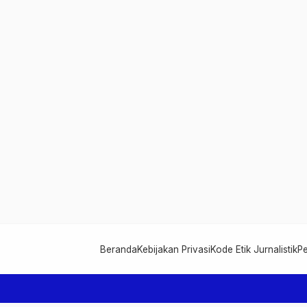
Beranda
Kebijakan Privasi
Kode Etik Jurnalistik
P