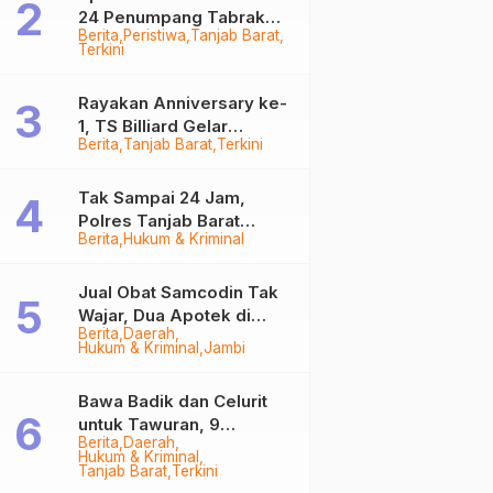
24 Penumpang Tabrak
Berita
Peristiwa
Tanjab Barat
Togok di Kuala Tungkal,
Terkini
Kapten Sempat Hilang
Rayakan Anniversary ke-
1, TS Billiard Gelar
Berita
Tanjab Barat
Terkini
Turnamen 9 Ball
Berhadiah Rp50,8 Juta
Tak Sampai 24 Jam,
Polres Tanjab Barat
Berita
Hukum & Kriminal
Ringkus Komplotan
Curanmor di Kuala
Tungkal
Jual Obat Samcodin Tak
Wajar, Dua Apotek di
Berita
Daerah
Tanjab Barat Disegel
Hukum & Kriminal
Jambi
BPOM!
Bawa Badik dan Celurit
untuk Tawuran, 9
Berita
Daerah
Anggota Geng Motor di
Hukum & Kriminal
Tanjab Barat Diringkus
Tanjab Barat
Terkini