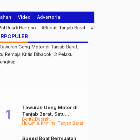
tahan
Video
Advertorial
 Pol Rusdi Hartono
#Bupati Tanjab Barat
#Pemprov Jambi
#Di
ERPOPULER
Tawuran Geng Motor di
Tanjab Barat, Satu
Berita
Daerah
Remaja Kritis Dibacok, 3
Hukum & Kriminal
Tanjab Barat
Pelaku Ditangkap
Speed Boat Bermuatan