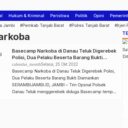
al
Hukum & Kriminal
Peristiwa
Politik
Opini
Pemerin
a Jambi
#Pemkab Tanjab Barat
#Polres Tanjab Barat
#Irjen
T
arkoba
Basecamp Narkoba di Danau Teluk Digerebek
Polisi, Dua Pelaku Beserta Barang Bukti
Diamankan
calendar_month
Selasa, 25 Okt 2022
Basecamp Narkoba di Danau Teluk Digerebek Polisi,
Dua Pelaku Beserta Barang Bukti Diamankan
SERAMBIJAMBI.ID, JAMBI – Tim Opsnal Polsek
Danau Teluk menggerebek diduga Basecamp tempat
dijadikan mengokosumsi narkoba di kecamatan Danau
Teluk Kota Jambi. Senin (24/10/2022) 00.30 wib. Saat
penggerebekan, Tim Opsnal berhasil mengamankan
Dua orang pelaku yang diduga sebagai pengguna dan
pengedar yang berinisial AH […]