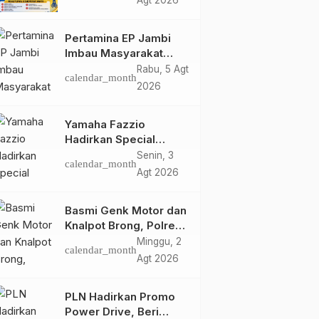
Agt 2026
Merdeka Run 2026
Pertamina EP Jambi
Imbau Masyarakat
Tidak Beraktivitas di
Rabu, 5 Agt
calendar_month
Atas Jalur Pipa Migas
2026
Demi Keselamatan
Bersama
Yamaha Fazzio
Hadirkan Special
Edition Sunset Blue,
Senin, 3
calendar_month
Tampilkan Nuansa
Agt 2026
Retro Summer yang
Semakin Skena
Basmi Genk Motor dan
Knalpot Brong, Polres
Tanjab Barat Amankan
Minggu, 2
calendar_month
Belasan Kendaraan
Agt 2026
PLN Hadirkan Promo
Power Drive, Beri