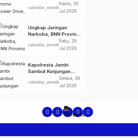
Diskon Tambah Daya
Kamis, 30
calendar_month
50% di Ajang GIIAS
Jul 2026
2026
Ungkap Jaringan
Narkoba, BNN Provinsi
Jambi dan Bea Cukai
Rabu, 29
calendar_month
Amankan Sembilan
Jul 2026
Pelaku beserta 766
Butir Ekstasi dan 146
Kapolresta Jambi
Gram Sabu
Sambut Kunjungan
Ketua dan Pengurus
Selasa, 28
calendar_month
PWI Kota Jambi
Jul 2026
Perkuat Sinergi dan
Kolaborasi