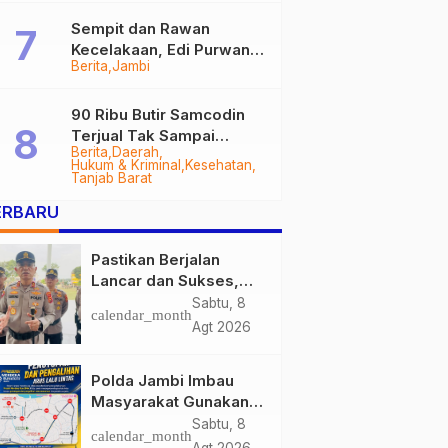
Sempit dan Rawan
Kecelakaan, Edi Purwanto
Berita
Jambi
Targetkan Jalan Lintas
Tungkal-Jambi Mulus di
2028
90 Ribu Butir Samcodin
Terjual Tak Sampai
Berita
Daerah
Setahun, Indra Safari
Hukum & Kriminal
Kesehatan
Desak Audit Menyeluruh
Tanjab Barat
ERBARU
Pastikan Berjalan
Lancar dan Sukses,
Polda Jambi Siapkan
Sabtu, 8
calendar_month
Pengamanan Berlapis
Agt 2026
untuk 8.750 Pelari,
1.848 Personel Kawal
Polda Jambi Imbau
Presisi Merdeka Run
Masyarakat Gunakan
Jalur Alternatif Selama
Sabtu, 8
calendar_month
Pelaksanaan Presisi