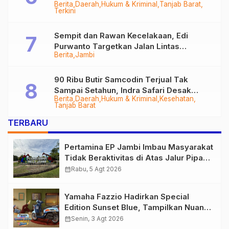
Berita
Daerah
Hukum & Kriminal
Tanjab Barat
Diringkus
Terkini
Sempit dan Rawan Kecelakaan, Edi
Purwanto Targetkan Jalan Lintas
Berita
Jambi
Tungkal-Jambi Mulus di 2028
90 Ribu Butir Samcodin Terjual Tak
Sampai Setahun, Indra Safari Desak
Berita
Daerah
Hukum & Kriminal
Kesehatan
Audit Menyeluruh
Tanjab Barat
TERBARU
Pertamina EP Jambi Imbau Masyarakat
Tidak Beraktivitas di Atas Jalur Pipa
Migas Demi Keselamatan Bersama
calendar_month
Rabu, 5 Agt 2026
Yamaha Fazzio Hadirkan Special
Edition Sunset Blue, Tampilkan Nuansa
Retro Summer yang Semakin Skena
calendar_month
Senin, 3 Agt 2026