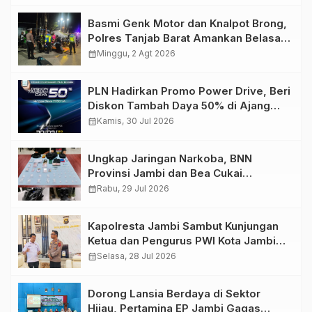
Basmi Genk Motor dan Knalpot Brong,
Polres Tanjab Barat Amankan Belasan
Kendaraan
calendar_month
Minggu, 2 Agt 2026
PLN Hadirkan Promo Power Drive, Beri
Diskon Tambah Daya 50% di Ajang
GIIAS 2026
calendar_month
Kamis, 30 Jul 2026
Ungkap Jaringan Narkoba, BNN
Provinsi Jambi dan Bea Cukai
Amankan Sembilan Pelaku beserta
calendar_month
Rabu, 29 Jul 2026
766 Butir Ekstasi dan 146 Gram Sabu
Kapolresta Jambi Sambut Kunjungan
Ketua dan Pengurus PWI Kota Jambi
Perkuat Sinergi dan Kolaborasi
calendar_month
Selasa, 28 Jul 2026
Dorong Lansia Berdaya di Sektor
Hijau, Pertamina EP Jambi Gagas