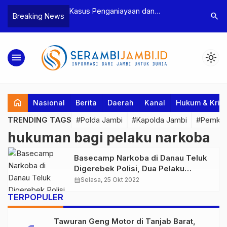
n Narkoba, BNN
Kasus Penganiayaan dan
Polres T
search
Breaking News
dan Bea Cukai
Pengancaman Ketua BPD, Polres
Pengeroy
an Pelaku beserta
Tebo Tetapkan Dua Tersangka
Dua Pela
si dan 146 Gram
Ditahan
menu
light_mode
home
Nasional
Berita
Daerah
Kanal
Hukum & Krim
TRENDING TAGS
#Polda Jambi
#Kapolda Jambi
#Pemkab
hukuman bagi pelaku narkoba
Basecamp Narkoba di Danau Teluk
Digerebek Polisi, Dua Pelaku
Beserta Barang Bukti Diamankan
calendar_month
Selasa, 25 Okt 2022
TERPOPULER
Tawuran Geng Motor di Tanjab Barat,