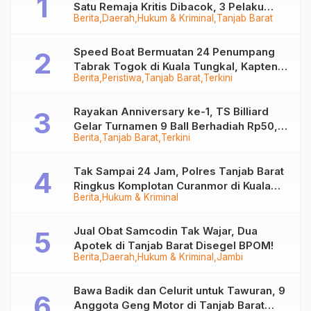
Satu Remaja Kritis Dibacok, 3 Pelaku
Berita
Daerah
Hukum & Kriminal
Tanjab Barat
Ditangkap
Speed Boat Bermuatan 24 Penumpang
Tabrak Togok di Kuala Tungkal, Kapten
Berita
Peristiwa
Tanjab Barat
Terkini
Sempat Hilang
Rayakan Anniversary ke-1, TS Billiard
Gelar Turnamen 9 Ball Berhadiah Rp50,8
Berita
Tanjab Barat
Terkini
Juta
Tak Sampai 24 Jam, Polres Tanjab Barat
Ringkus Komplotan Curanmor di Kuala
Berita
Hukum & Kriminal
Tungkal
Jual Obat Samcodin Tak Wajar, Dua
Apotek di Tanjab Barat Disegel BPOM!
Berita
Daerah
Hukum & Kriminal
Jambi
Bawa Badik dan Celurit untuk Tawuran, 9
Anggota Geng Motor di Tanjab Barat