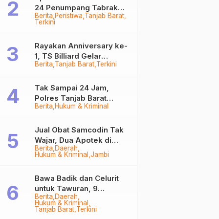
24 Penumpang Tabrak
Berita
Peristiwa
Tanjab Barat
Togok di Kuala Tungkal,
Terkini
Kapten Sempat Hilang
Rayakan Anniversary ke-
1, TS Billiard Gelar
Berita
Tanjab Barat
Terkini
Turnamen 9 Ball
Berhadiah Rp50,8 Juta
Tak Sampai 24 Jam,
Polres Tanjab Barat
Berita
Hukum & Kriminal
Ringkus Komplotan
Curanmor di Kuala
Tungkal
Jual Obat Samcodin Tak
Wajar, Dua Apotek di
Berita
Daerah
Tanjab Barat Disegel
Hukum & Kriminal
Jambi
BPOM!
Bawa Badik dan Celurit
untuk Tawuran, 9
Berita
Daerah
Anggota Geng Motor di
Hukum & Kriminal
Tanjab Barat Diringkus
Tanjab Barat
Terkini