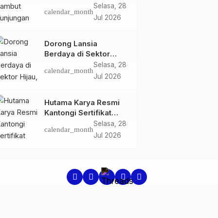
Ketua dan Pengurus
Selasa, 28
calendar_month
PWI Kota Jambi
Jul 2026
Perkuat Sinergi dan
Kolaborasi
Dorong Lansia
Berdaya di Sektor
Hijau, Pertamina EP
Selasa, 28
calendar_month
Jambi Gagas
Jul 2026
Lansiapreneur Batik
Eco-Print
Hutama Karya Resmi
Kantongi Sertifikat
Persetujuan Laik
Selasa, 28
calendar_month
Fungsi Struktur
Jul 2026
Jembatan Musi V Tol
Palembang–Betung