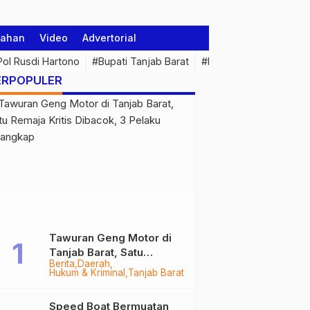
tahan
Video
Advertorial
 Pol Rusdi Hartono
#Bupati Tanjab Barat
#Pemprov Jambi
#Di
ERPOPULER
Tawuran Geng Motor di
Tanjab Barat, Satu
Berita
Daerah
Remaja Kritis Dibacok, 3
Hukum & Kriminal
Tanjab Barat
Pelaku Ditangkap
Speed Boat Bermuatan