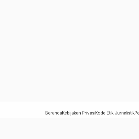
Beranda
Kebijakan Privasi
Kode Etik Jurnalistik
P