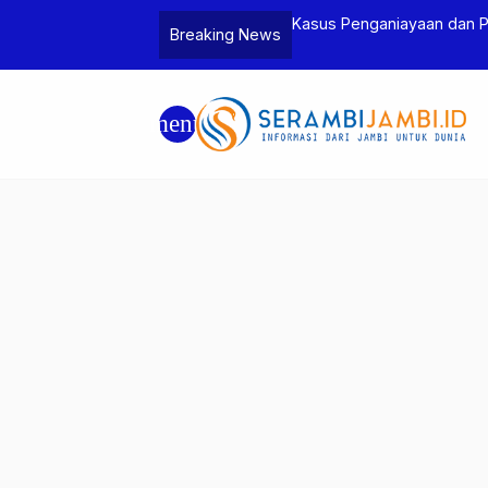
Jambi dan Bea Cukai Amankan Sembilan
Kasus Penganiayaan dan 
Breaking News
6 Gram Sabu
Tersangka
menu