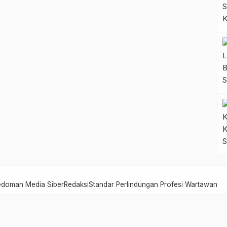
edoman Media Siber
Redaksi
Standar Perlindungan Profesi Wartawan
Serambi Jambi - Informasi dari Jambi untuk Dunia