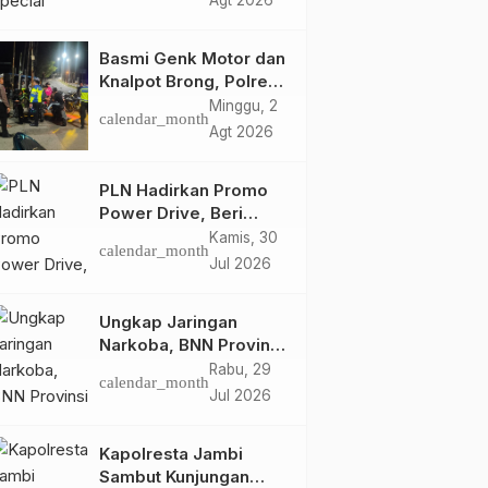
Agt 2026
Retro Summer yang
Semakin Skena
Basmi Genk Motor dan
Knalpot Brong, Polres
Tanjab Barat Amankan
Minggu, 2
calendar_month
Belasan Kendaraan
Agt 2026
PLN Hadirkan Promo
Power Drive, Beri
Diskon Tambah Daya
Kamis, 30
calendar_month
50% di Ajang GIIAS
Jul 2026
2026
Ungkap Jaringan
Narkoba, BNN Provinsi
Jambi dan Bea Cukai
Rabu, 29
calendar_month
Amankan Sembilan
Jul 2026
Pelaku beserta 766
Butir Ekstasi dan 146
Kapolresta Jambi
Gram Sabu
Sambut Kunjungan