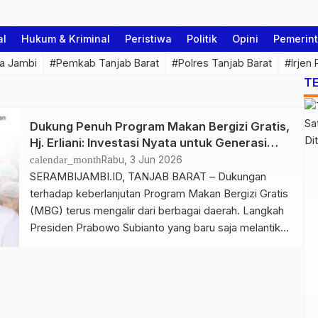
al
Hukum & Kriminal
Peristiwa
Politik
Opini
Pemerin
a Jambi
#Pemkab Tanjab Barat
#Polres Tanjab Barat
#Irjen
T
Dukung Penuh Program Makan Bergizi Gratis,
Hj. Erliani: Investasi Nyata untuk Generasi
Sehat dan Cerdas
calendar_month
Rabu, 3 Jun 2026
SERAMBIJAMBI.ID, TANJAB BARAT – Dukungan
terhadap keberlanjutan Program Makan Bergizi Gratis
(MBG) terus mengalir dari berbagai daerah. Langkah
Presiden Prabowo Subianto yang baru saja melantik
jajaran pimpinan baru Badan Gizi Nasional (BGN)
mendapat apresiasi positif, salah satunya dari
Anggota DPRD Kabupaten Tanjung Jabung Barat, Hj.
Erliani. Hj. Erliani menyatakan dukungan penuh
terhadap program strategis nasional […]