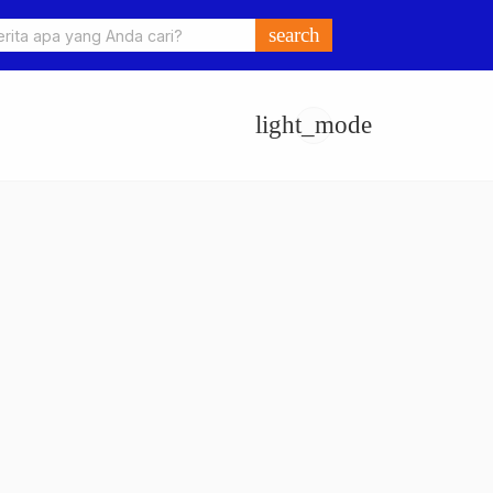
o Ungkap Kasus Pengeroyokan dan Penganiayaan, Dua Pelaku
search
an di Sumay Ditahan
light_mode