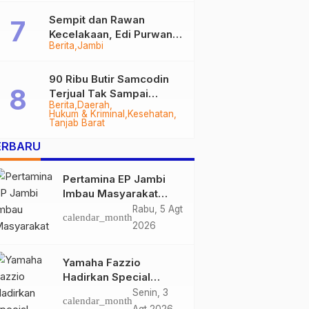
Sempit dan Rawan
Kecelakaan, Edi Purwanto
Berita
Jambi
Targetkan Jalan Lintas
Tungkal-Jambi Mulus di
2028
90 Ribu Butir Samcodin
Terjual Tak Sampai
Berita
Daerah
Setahun, Indra Safari
Hukum & Kriminal
Kesehatan
Desak Audit Menyeluruh
Tanjab Barat
ERBARU
Pertamina EP Jambi
Imbau Masyarakat
Tidak Beraktivitas di
Rabu, 5 Agt
calendar_month
Atas Jalur Pipa Migas
2026
Demi Keselamatan
Bersama
Yamaha Fazzio
Hadirkan Special
Edition Sunset Blue,
Senin, 3
calendar_month
Tampilkan Nuansa