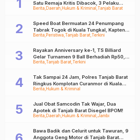
Satu Remaja Kritis Dibacok, 3 Pelaku
Berita
Daerah
Hukum & Kriminal
Tanjab Barat
Ditangkap
Speed Boat Bermuatan 24 Penumpang
Tabrak Togok di Kuala Tungkal, Kapten
Berita
Peristiwa
Tanjab Barat
Terkini
Sempat Hilang
Rayakan Anniversary ke-1, TS Billiard
Gelar Turnamen 9 Ball Berhadiah Rp50,8
Berita
Tanjab Barat
Terkini
Juta
Tak Sampai 24 Jam, Polres Tanjab Barat
Ringkus Komplotan Curanmor di Kuala
Berita
Hukum & Kriminal
Tungkal
Jual Obat Samcodin Tak Wajar, Dua
Apotek di Tanjab Barat Disegel BPOM!
Berita
Daerah
Hukum & Kriminal
Jambi
Bawa Badik dan Celurit untuk Tawuran, 9
Anggota Geng Motor di Tanjab Barat