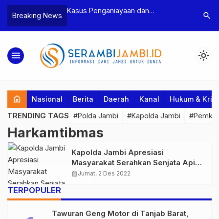
n Narkoba, BNN
Kasus Penganiayaan dan
Polres T
search
Breaking News
dan Bea Cukai
Pengancaman Ketua BPD, Polres
Pengeroy
an Pelaku beserta
Tebo Tetapkan Dua Tersangka
Dua Pela
si dan 146 Gram
Ditahan
menu
light_mode
home
Nasional
Berita
Daerah
Kanal
Hukum & Krim
TRENDING TAGS
#Polda Jambi
#Kapolda Jambi
#Pemkab
Harkamtibmas
Kapolda Jambi Apresiasi
Masyarakat Serahkan Senjata Api
Rakitan ke Aparat Kepolisian
calendar_month
Jumat, 2 Des 2022
TERPOPULER
Tawuran Geng Motor di Tanjab Barat,