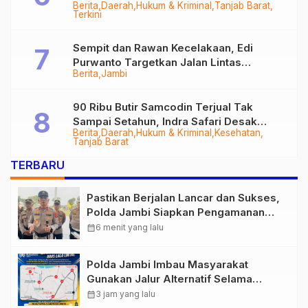
Berita
Daerah
Hukum & Kriminal
Tanjab Barat
Diringkus
Terkini
Sempit dan Rawan Kecelakaan, Edi
Purwanto Targetkan Jalan Lintas
Berita
Jambi
Tungkal-Jambi Mulus di 2028
90 Ribu Butir Samcodin Terjual Tak
Sampai Setahun, Indra Safari Desak
Berita
Daerah
Hukum & Kriminal
Kesehatan
Audit Menyeluruh
Tanjab Barat
TERBARU
Pastikan Berjalan Lancar dan Sukses,
Polda Jambi Siapkan Pengamanan
Berlapis untuk 8.750 Pelari, 1.448
calendar_month
6 menit yang lalu
Personel Kawal Presisi Merdeka Run
Polda Jambi Imbau Masyarakat
Gunakan Jalur Alternatif Selama
Pelaksanaan Presisi Merdeka Run
calendar_month
3 jam yang lalu
2026