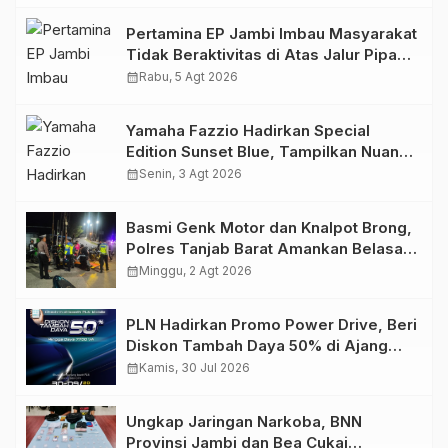
Pertamina EP Jambi Imbau Masyarakat
Tidak Beraktivitas di Atas Jalur Pipa
Migas Demi Keselamatan Bersama
calendar_month
Rabu, 5 Agt 2026
Yamaha Fazzio Hadirkan Special
Edition Sunset Blue, Tampilkan Nuansa
Retro Summer yang Semakin Skena
calendar_month
Senin, 3 Agt 2026
Basmi Genk Motor dan Knalpot Brong,
Polres Tanjab Barat Amankan Belasan
Kendaraan
calendar_month
Minggu, 2 Agt 2026
PLN Hadirkan Promo Power Drive, Beri
Diskon Tambah Daya 50% di Ajang
GIIAS 2026
calendar_month
Kamis, 30 Jul 2026
Ungkap Jaringan Narkoba, BNN
Provinsi Jambi dan Bea Cukai