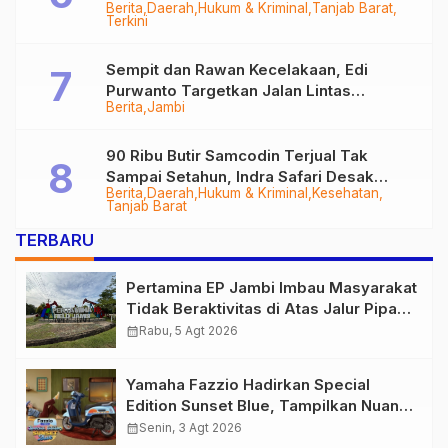
Berita
Daerah
Hukum & Kriminal
Tanjab Barat
Diringkus
Terkini
Sempit dan Rawan Kecelakaan, Edi
Purwanto Targetkan Jalan Lintas
Berita
Jambi
Tungkal-Jambi Mulus di 2028
90 Ribu Butir Samcodin Terjual Tak
Sampai Setahun, Indra Safari Desak
Berita
Daerah
Hukum & Kriminal
Kesehatan
Audit Menyeluruh
Tanjab Barat
TERBARU
Pertamina EP Jambi Imbau Masyarakat
Tidak Beraktivitas di Atas Jalur Pipa
Migas Demi Keselamatan Bersama
calendar_month
Rabu, 5 Agt 2026
Yamaha Fazzio Hadirkan Special
Edition Sunset Blue, Tampilkan Nuansa
Retro Summer yang Semakin Skena
calendar_month
Senin, 3 Agt 2026