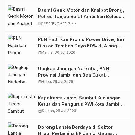
Basmi Genk Motor dan Knalpot Brong,
Polres Tanjab Barat Amankan Belasan
Kendaraan
calendar_month
Minggu, 2 Agt 2026
PLN Hadirkan Promo Power Drive, Beri
Diskon Tambah Daya 50% di Ajang
GIIAS 2026
calendar_month
Kamis, 30 Jul 2026
Ungkap Jaringan Narkoba, BNN
Provinsi Jambi dan Bea Cukai
Amankan Sembilan Pelaku beserta
calendar_month
Rabu, 29 Jul 2026
766 Butir Ekstasi dan 146 Gram Sabu
Kapolresta Jambi Sambut Kunjungan
Ketua dan Pengurus PWI Kota Jambi
Perkuat Sinergi dan Kolaborasi
calendar_month
Selasa, 28 Jul 2026
Dorong Lansia Berdaya di Sektor
Hijau, Pertamina EP Jambi Gagas