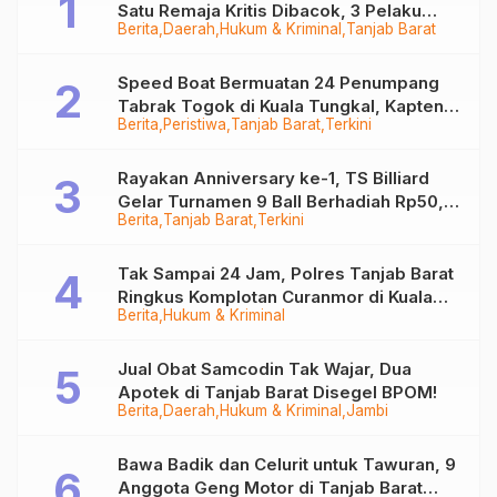
Satu Remaja Kritis Dibacok, 3 Pelaku
Berita
Daerah
Hukum & Kriminal
Tanjab Barat
Ditangkap
Speed Boat Bermuatan 24 Penumpang
Tabrak Togok di Kuala Tungkal, Kapten
Berita
Peristiwa
Tanjab Barat
Terkini
Sempat Hilang
Rayakan Anniversary ke-1, TS Billiard
Gelar Turnamen 9 Ball Berhadiah Rp50,8
Berita
Tanjab Barat
Terkini
Juta
Tak Sampai 24 Jam, Polres Tanjab Barat
Ringkus Komplotan Curanmor di Kuala
Berita
Hukum & Kriminal
Tungkal
Jual Obat Samcodin Tak Wajar, Dua
Apotek di Tanjab Barat Disegel BPOM!
Berita
Daerah
Hukum & Kriminal
Jambi
Bawa Badik dan Celurit untuk Tawuran, 9
Anggota Geng Motor di Tanjab Barat