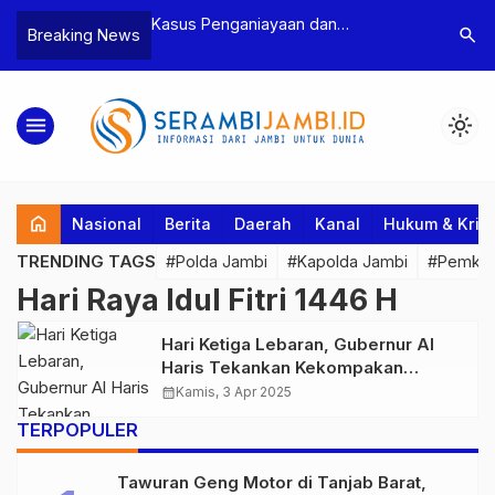
n Narkoba, BNN
Kasus Penganiayaan dan
Polres T
search
Breaking News
dan Bea Cukai
Pengancaman Ketua BPD, Polres
Pengeroy
an Pelaku beserta
Tebo Tetapkan Dua Tersangka
Dua Pela
si dan 146 Gram
Ditahan
menu
light_mode
home
Nasional
Berita
Daerah
Kanal
Hukum & Krim
TRENDING TAGS
#Polda Jambi
#Kapolda Jambi
#Pemkab
Hari Raya Idul Fitri 1446 H
Hari Ketiga Lebaran, Gubernur Al
Haris Tekankan Kekompakan
AntaBupati/Wali Kota
calendar_month
Kamis, 3 Apr 2025
TERPOPULER
Tawuran Geng Motor di Tanjab Barat,