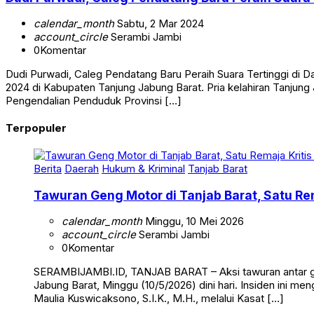
calendar_month
Sabtu, 2 Mar 2024
account_circle
Serambi Jambi
0
Komentar
Dudi Purwadi, Caleg Pendatang Baru Peraih Suara Tertinggi di
2024 di Kabupaten Tanjung Jabung Barat. Pria kelahiran Tanju
Pengendalian Penduduk Provinsi […]
Terpopuler
Berita
Daerah
Hukum & Kriminal
Tanjab Barat
Tawuran Geng Motor di Tanjab Barat, Satu Rem
calendar_month
Minggu, 10 Mei 2026
account_circle
Serambi Jambi
0
Komentar
SERAMBIJAMBI.ID, TANJAB BARAT – Aksi tawuran antar g
Jabung Barat, Minggu (10/5/2026) dini hari. Insiden ini me
Maulia Kuswicaksono, S.I.K., M.H., melalui Kasat […]