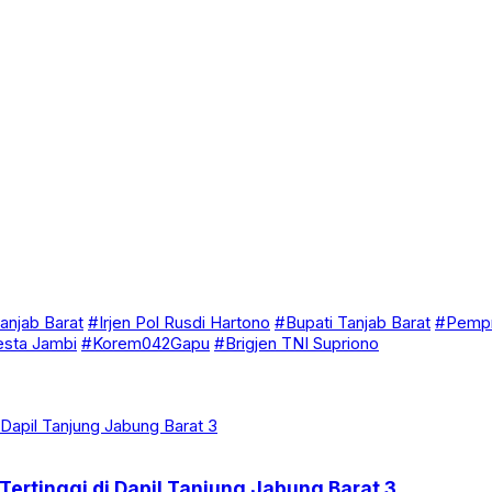
anjab Barat
#Irjen Pol Rusdi Hartono
#Bupati Tanjab Barat
#Pempr
esta Jambi
#Korem042Gapu
#Brigjen TNI Supriono
Tertinggi di Dapil Tanjung Jabung Barat 3