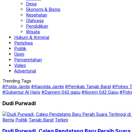
Desa
Ekonomi & Bisnis
Kesehatan
Olahraga
Pendidikan
Wisata
Hukum & Kriminal
Peristiwa
Politik
Opini
Pemerintahan
Video
Advertorial
Trending Tags
#Polda Jambi
#Kapolda Jambi
#Pemkab Tanjab Barat
#Polres T
#Gubernur Al Haris
#Danrem 042 gapu
#Korem 042 Gapu
#Polr
Dudi Purwadi
Berita
Politik
Tanjab Barat
Terkini
Dudi Purwadi, Caleg Pendatang Baru Peraih Suara 