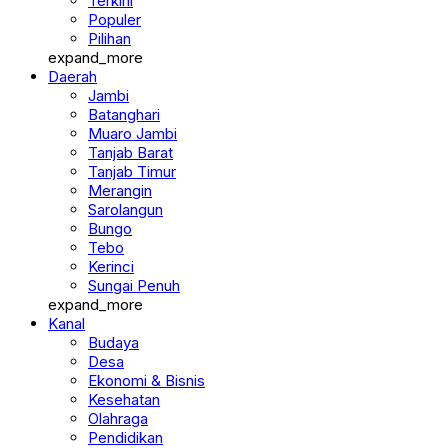
Terkini
Populer
Pilihan
expand_more
Daerah
Jambi
Batanghari
Muaro Jambi
Tanjab Barat
Tanjab Timur
Merangin
Sarolangun
Bungo
Tebo
Kerinci
Sungai Penuh
expand_more
Kanal
Budaya
Desa
Ekonomi & Bisnis
Kesehatan
Olahraga
Pendidikan