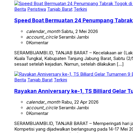
Berita
Peristiwa
Tanjab Barat
Terkini
Speed Boat Bermuatan 24 Penumpang Tabrak 
calendar_month
Sabtu, 2 Mei 2026
account_circle
Serambi Jambi
0
Komentar
SERAMBIJAMBI.ID, TANJAB BARAT – Kecelakaan air (Laka 
Kuala Tungkal, Kabupaten Tanjung Jabung Barat, Sabtu (2/5
sesaat setelah kejadian. Namun, setelah dilakukan […]
Berita
Tanjab Barat
Terkini
Rayakan Anniversary ke-1, TS Billiard Gelar 
calendar_month
Rabu, 22 Apr 2026
account_circle
Serambi Jambi
0
Komentar
SERAMBIJAMBI.ID, TANJAB BARAT – Memperingati hari jadi 
Kompetisi yang dijadwalkan berlangsung pada 14-17 Mei 20