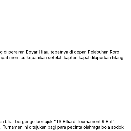
 perairan Boyar Hijau, tepatnya di depan Pelabuhan Roro
empat memicu kepanikan setelah kapten kapal dilaporkan hilang
liar bergengsi bertajuk “TS Billiard Tournament 9 Ball”.
Turnamen ini ditujukan bagi para pecinta olahraga bola sodok