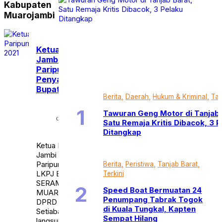
Kabupaten
Opini
Pemerintahan
Muarojambi
Video
Advertorial
Ketua DPRD Muaro
Jambi Pimpin Rapat
Paripurna
Penyampaian LKPJ
Bupati Tahun 2021
Berita
Daerah
Hukum & Kriminal
Tan
Rabu,
Tawuran Geng Motor di Tanjab 
30
calendar_month
Satu Remaja Kritis Dibacok, 3 
Mar
2022
Ditangkap
Ketua DPRD Muaro
Jambi Pimpin Rapat
Paripurna Penyampaian
Berita
Peristiwa
Tanjab Barat
LKPJ Bupati Tahun 2021
Terkini
SERAMBIJAMBI.ID,
Speed Boat Bermuatan 24
MUARO JAMBI – Ketua
Penumpang Tabrak Togok
DPRD Muaro Jambi Yuli
di Kuala Tungkal, Kapten
Setiabakti membuka
Sempat Hilang
langsung rapat Paripurna