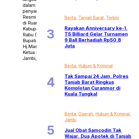
dalam rangka
penyampaian secara
Resmi LKPJ Tahun 2021
Berita
Tanjab Barat
Terkini
di Ruang Paripurna DPRD
Rayakan Anniversary ke-1,
Kabupaten Muaro Jambi,
TS Billiard Gelar Turnamen
Rabu (30/3/22). Dihadiri
9 Ball Berhadiah Rp50,8
Bupati Muaro Jambi
Juta
Hj.Masnah Busro, Wakil
Ketua DPRD Muaro
Jambi, […]
Berita
Hukum & Kriminal
Tak Sampai 24 Jam, Polres
Tanjab Barat Ringkus
Komplotan Curanmor di
Kuala Tungkal
Berita
Daerah
Hukum & Kriminal
Jambi
Jual Obat Samcodin Tak
Wajar, Dua Apotek di Tanjab