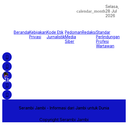
Selasa,
calendar_month
28 Jul
2026
Beranda
Kebijakan
Kode Etik
Pedoman
Redaksi
Standar
Privasi
Jurnalistik
Media
Perlindungan
Siber
Profesi
Wartawan
Serambi Jambi - Informasi dari Jambi untuk Dunia
Copyright Serambi Jambi