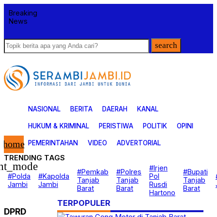
Breaking
News
search
NASIONAL
BERITA
DAERAH
KANAL
HUKUM & KRIMINAL
PERISTIWA
POLITIK
OPINI
home
PEMERINTAHAN
VIDEO
ADVERTORIAL
TRENDING TAGS
Nasional
ght_mode
#Irjen
#Pemkab
#Polres
#Bupati
Berita
#Polda
#Kapolda
Pol
Tanjab
Tanjab
Tanjab
Daerah
Jambi
Jambi
Rusdi
Barat
Barat
Barat
Kanal
Hartono
Hukum & Kriminal
TERPOPULER
Peristiwa
DPRD
Politik