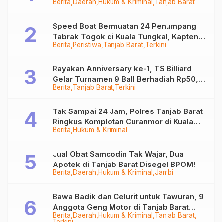
Berita
Daerah
Hukum & Kriminal
Tanjab Barat
Ditangkap
Speed Boat Bermuatan 24 Penumpang
Tabrak Togok di Kuala Tungkal, Kapten
Berita
Peristiwa
Tanjab Barat
Terkini
Sempat Hilang
Rayakan Anniversary ke-1, TS Billiard
Gelar Turnamen 9 Ball Berhadiah Rp50,8
Berita
Tanjab Barat
Terkini
Juta
Tak Sampai 24 Jam, Polres Tanjab Barat
Ringkus Komplotan Curanmor di Kuala
Berita
Hukum & Kriminal
Tungkal
Jual Obat Samcodin Tak Wajar, Dua
Apotek di Tanjab Barat Disegel BPOM!
Berita
Daerah
Hukum & Kriminal
Jambi
Bawa Badik dan Celurit untuk Tawuran, 9
Anggota Geng Motor di Tanjab Barat
Berita
Daerah
Hukum & Kriminal
Tanjab Barat
Diringkus
Terkini