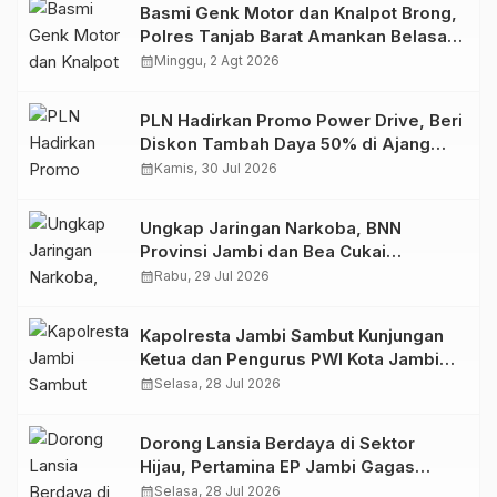
Basmi Genk Motor dan Knalpot Brong,
Polres Tanjab Barat Amankan Belasan
Kendaraan
calendar_month
Minggu, 2 Agt 2026
PLN Hadirkan Promo Power Drive, Beri
Diskon Tambah Daya 50% di Ajang
GIIAS 2026
calendar_month
Kamis, 30 Jul 2026
Ungkap Jaringan Narkoba, BNN
Provinsi Jambi dan Bea Cukai
Amankan Sembilan Pelaku beserta
calendar_month
Rabu, 29 Jul 2026
766 Butir Ekstasi dan 146 Gram Sabu
Kapolresta Jambi Sambut Kunjungan
Ketua dan Pengurus PWI Kota Jambi
Perkuat Sinergi dan Kolaborasi
calendar_month
Selasa, 28 Jul 2026
Dorong Lansia Berdaya di Sektor
Hijau, Pertamina EP Jambi Gagas
Lansiapreneur Batik Eco-Print
calendar_month
Selasa, 28 Jul 2026