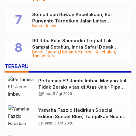
Sempit dan Rawan Kecelakaan, Edi
Purwanto Targetkan Jalan Lintas
Berita
Jambi
Tungkal-Jambi Mulus di 2028
90 Ribu Butir Samcodin Terjual Tak
Sampai Setahun, Indra Safari Desak
Berita
Daerah
Hukum & Kriminal
Kesehatan
Audit Menyeluruh
Tanjab Barat
TERBARU
Pertamina EP Jambi Imbau Masyarakat
Tidak Beraktivitas di Atas Jalur Pipa
Migas Demi Keselamatan Bersama
calendar_month
Rabu, 5 Agt 2026
Yamaha Fazzio Hadirkan Special
Edition Sunset Blue, Tampilkan Nuansa
Retro Summer yang Semakin Skena
calendar_month
Senin, 3 Agt 2026