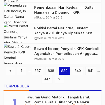
Pemeriksaan Hari Kedua, Ini Daftar
Nama yang Dipanggil KPK
calendar_month
Rabu, 20 Mar 2019
Politisi Partai Gerindra, Bustami
Yahya Akui Dirinya Diperiksa KPK
calendar_month
Selasa, 19 Mar 2019
Bawa 4 Koper, Penyidik KPK Kembali
Agendakan Pemeriksaan Anggota
DPRD Provinsi Jambi
calendar_month
Selasa, 19 Mar 2019
«
1
…
837
838
839
840
841
…
847
»
TERPOPULER
Tawuran Geng Motor di Tanjab Barat,
Satu Remaja Kritis Dibacok, 3 Pelaku