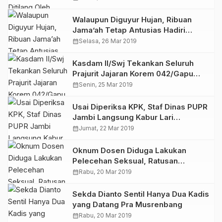
Walaupun Diguyur Hujan, Ribuan
Jama’ah Tetap Antusias Hadiri
Tabliqh Akbar UAS di Masjid Suryah
calendar_month
Selasa, 26 Mar 2019
Khairudin Merlung, Bupati Safrial
Takjub
Kasdam II/Swj Tekankan Seluruh
Prajurit Jajaran Korem 042/Gapu
untuk Selalu Jaga Netralitas
calendar_month
Senin, 25 Mar 2019
Usai Diperiksa KPK, Staf Dinas PUPR
Jambi Langsung Kabur Lari
Tunggang Langgang Menghindari
calendar_month
Jumat, 22 Mar 2019
Wartawan
Oknum Dosen Diduga Lakukan
Pelecehan Seksual, Ratusan
Mahasiswa UIN Jambi Lakukan
calendar_month
Rabu, 20 Mar 2019
Unjuk Rasa
Sekda Dianto Sentil Hanya Dua Kadis
yang Datang Pra Musrenbang
calendar_month
Rabu, 20 Mar 2019