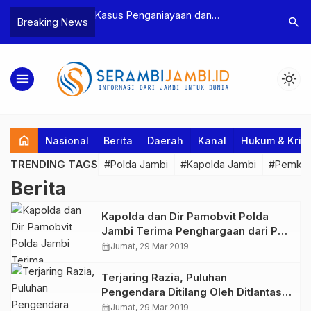
n Narkoba, BNN
Kasus Penganiayaan dan
Polres T
search
Breaking News
dan Bea Cukai
Pengancaman Ketua BPD, Polres
Pengeroy
an Pelaku beserta
Tebo Tetapkan Dua Tersangka
Dua Pela
si dan 146 Gram
Ditahan
menu
light_mode
home
Nasional
Berita
Daerah
Kanal
Hukum & Krim
TRENDING TAGS
#Polda Jambi
#Kapolda Jambi
#Pemkab
Berita
Kapolda dan Dir Pamobvit Polda
Jambi Terima Penghargaan dari PT
PLN Persero
calendar_month
Jumat, 29 Mar 2019
Terjaring Razia, Puluhan
Pengendara Ditilang Oleh Ditlantas
Polda Jambi
calendar_month
Jumat, 29 Mar 2019