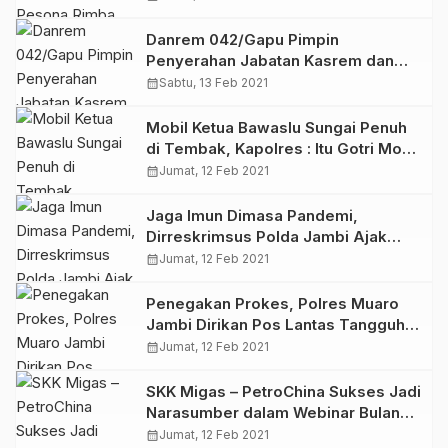
Patroli
Danrem 042/Gapu Pimpin
Penyerahan Jabatan Kasrem dan
Sertijab Dandim 0416/Bute
calendar_month
Sabtu, 13 Feb 2021
Mobil Ketua Bawaslu Sungai Penuh
di Tembak, Kapolres : Itu Gotri Mobil
Bengkel
calendar_month
Jumat, 12 Feb 2021
Jaga Imun Dimasa Pandemi,
Dirreskrimsus Polda Jambi Ajak
Awak Media Gowes Kamtibmas
calendar_month
Jumat, 12 Feb 2021
Penegakan Prokes, Polres Muaro
Jambi Dirikan Pos Lantas Tangguh
Siginjai
calendar_month
Jumat, 12 Feb 2021
SKK Migas – PetroChina Sukses Jadi
Narasumber dalam Webinar Bulan
K3 Tahun 2021
calendar_month
Jumat, 12 Feb 2021