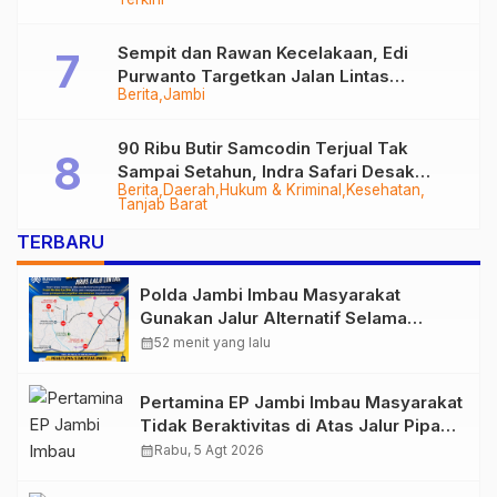
Sempit dan Rawan Kecelakaan, Edi
Purwanto Targetkan Jalan Lintas
Berita
Jambi
Tungkal-Jambi Mulus di 2028
90 Ribu Butir Samcodin Terjual Tak
Sampai Setahun, Indra Safari Desak
Berita
Daerah
Hukum & Kriminal
Kesehatan
Audit Menyeluruh
Tanjab Barat
TERBARU
Polda Jambi Imbau Masyarakat
Gunakan Jalur Alternatif Selama
Pelaksanaan Presisi Merdeka Run
calendar_month
52 menit yang lalu
2026
Pertamina EP Jambi Imbau Masyarakat
Tidak Beraktivitas di Atas Jalur Pipa
Migas Demi Keselamatan Bersama
calendar_month
Rabu, 5 Agt 2026