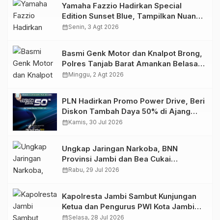
Yamaha Fazzio Hadirkan Special
Edition Sunset Blue, Tampilkan Nuansa
Retro Summer yang Semakin Skena
calendar_month
Senin, 3 Agt 2026
Basmi Genk Motor dan Knalpot Brong,
Polres Tanjab Barat Amankan Belasan
Kendaraan
calendar_month
Minggu, 2 Agt 2026
PLN Hadirkan Promo Power Drive, Beri
Diskon Tambah Daya 50% di Ajang
GIIAS 2026
calendar_month
Kamis, 30 Jul 2026
Ungkap Jaringan Narkoba, BNN
Provinsi Jambi dan Bea Cukai
Amankan Sembilan Pelaku beserta
calendar_month
Rabu, 29 Jul 2026
766 Butir Ekstasi dan 146 Gram Sabu
Kapolresta Jambi Sambut Kunjungan
Ketua dan Pengurus PWI Kota Jambi
Perkuat Sinergi dan Kolaborasi
calendar_month
Selasa, 28 Jul 2026