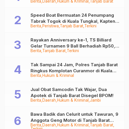
Berita
Daerah
Hukum & Kriminal
Tanjab Barat
Ditangkap
Speed Boat Bermuatan 24 Penumpang
Tabrak Togok di Kuala Tungkal, Kapten
Berita
Peristiwa
Tanjab Barat
Terkini
Sempat Hilang
Rayakan Anniversary ke-1, TS Billiard
Gelar Turnamen 9 Ball Berhadiah Rp50,8
Berita
Tanjab Barat
Terkini
Juta
Tak Sampai 24 Jam, Polres Tanjab Barat
Ringkus Komplotan Curanmor di Kuala
Berita
Hukum & Kriminal
Tungkal
Jual Obat Samcodin Tak Wajar, Dua
Apotek di Tanjab Barat Disegel BPOM!
Berita
Daerah
Hukum & Kriminal
Jambi
Bawa Badik dan Celurit untuk Tawuran, 9
Anggota Geng Motor di Tanjab Barat
Berita
Daerah
Hukum & Kriminal
Tanjab Barat
Diringkus
Terkini