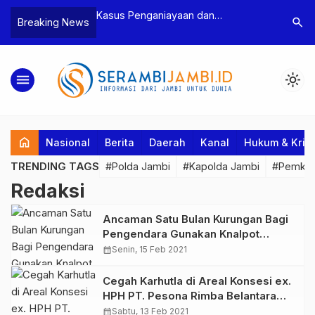
n Narkoba, BNN
Kasus Penganiayaan dan
Polres T
search
Breaking News
dan Bea Cukai
Pengancaman Ketua BPD, Polres
Pengeroy
an Pelaku beserta
Tebo Tetapkan Dua Tersangka
Dua Pela
si dan 146 Gram
Ditahan
menu
light_mode
home
Nasional
Berita
Daerah
Kanal
Hukum & Krim
TRENDING TAGS
#Polda Jambi
#Kapolda Jambi
#Pemkab
Redaksi
Ancaman Satu Bulan Kurungan Bagi
Pengendara Gunakan Knalpot
Racing
calendar_month
Senin, 15 Feb 2021
Cegah Karhutla di Areal Konsesi ex.
HPH PT. Pesona Rimba Belantara
Kapolres Muaro Jambi Lakukan
calendar_month
Sabtu, 13 Feb 2021