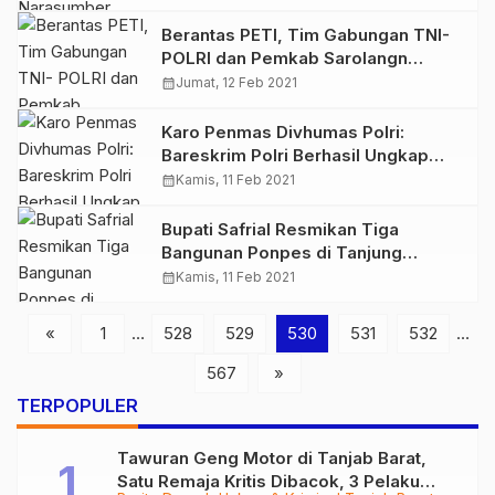
Berantas PETI, Tim Gabungan TNI-
POLRI dan Pemkab Sarolangn
Kembali Sisir Wilayah Lubuk
calendar_month
Jumat, 12 Feb 2021
Bedorong
Karo Penmas Divhumas Polri:
Bareskrim Polri Berhasil Ungkap
Kasus Illegal Logging di Katingan,
calendar_month
Kamis, 11 Feb 2021
Kalimantan Tengah
Bupati Safrial Resmikan Tiga
Bangunan Ponpes di Tanjung
Jabung Barat Program CSR SKK
calendar_month
Kamis, 11 Feb 2021
Migas – PetroChina
«
1
…
528
529
530
531
532
…
567
»
TERPOPULER
Tawuran Geng Motor di Tanjab Barat,
Satu Remaja Kritis Dibacok, 3 Pelaku