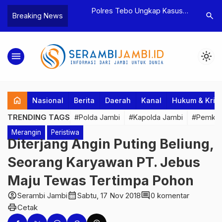
yaan dan
Polres Tebo Ungkap Kasus
Terkait D
search
Breaking News
…
tua BPD, Polres
Pengeroyokan dan Penganiayaan,
Pejabat d
Dua Tersangka
Dua Pelaku Pengeroyokan di Sumay
Kakanwil 
Ditahan
Penuh Pr
menu
light_mode
home
Nasional
Berita
Daerah
Kanal
Hukum & Krim
TRENDING TAGS
#Polda Jambi
#Kapolda Jambi
#Pemkab
Merangin
Peristiwa
Diterjang Angin Puting Beliung,
Seorang Karyawan PT. Jebus
Maju Tewas Tertimpa Pohon
account_circle
calendar_month
comment
Serambi Jambi
Sabtu, 17 Nov 2018
0 komentar
print
Cetak