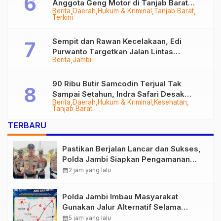
Anggota Geng Motor di Tanjab Barat
Berita
Daerah
Hukum & Kriminal
Tanjab Barat
Diringkus
Terkini
Sempit dan Rawan Kecelakaan, Edi
Purwanto Targetkan Jalan Lintas
Berita
Jambi
Tungkal-Jambi Mulus di 2028
90 Ribu Butir Samcodin Terjual Tak
Sampai Setahun, Indra Safari Desak
Berita
Daerah
Hukum & Kriminal
Kesehatan
Audit Menyeluruh
Tanjab Barat
TERBARU
Pastikan Berjalan Lancar dan Sukses,
Polda Jambi Siapkan Pengamanan
Berlapis untuk 8.750 Pelari, 1.848
calendar_month
2 jam yang lalu
Personel Kawal Presisi Merdeka Run
Polda Jambi Imbau Masyarakat
Gunakan Jalur Alternatif Selama
Pelaksanaan Presisi Merdeka Run
calendar_month
5 jam yang lalu