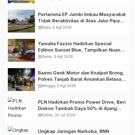
2026
Pertamina EP Jambi Imbau Masyarakat
Tidak Beraktivitas di Atas Jalur Pipa
Migas Demi Keselamatan Bersama
calendar_month
Rabu, 5 Agt 2026
Yamaha Fazzio Hadirkan Special
Edition Sunset Blue, Tampilkan Nuansa
Retro Summer yang Semakin Skena
calendar_month
Senin, 3 Agt 2026
Basmi Genk Motor dan Knalpot Brong,
Polres Tanjab Barat Amankan Belasan
Kendaraan
calendar_month
Minggu, 2 Agt 2026
PLN Hadirkan Promo Power Drive, Beri
Diskon Tambah Daya 50% di Ajang
GIIAS 2026
calendar_month
Kamis, 30 Jul 2026
Ungkap Jaringan Narkoba, BNN