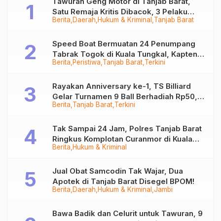
Tawuran Geng Motor di Tanjab Barat,
Satu Remaja Kritis Dibacok, 3 Pelaku
Berita
Daerah
Hukum & Kriminal
Tanjab Barat
Ditangkap
Speed Boat Bermuatan 24 Penumpang
Tabrak Togok di Kuala Tungkal, Kapten
Berita
Peristiwa
Tanjab Barat
Terkini
Sempat Hilang
Rayakan Anniversary ke-1, TS Billiard
Gelar Turnamen 9 Ball Berhadiah Rp50,8
Berita
Tanjab Barat
Terkini
Juta
Tak Sampai 24 Jam, Polres Tanjab Barat
Ringkus Komplotan Curanmor di Kuala
Berita
Hukum & Kriminal
Tungkal
Jual Obat Samcodin Tak Wajar, Dua
Apotek di Tanjab Barat Disegel BPOM!
Berita
Daerah
Hukum & Kriminal
Jambi
Bawa Badik dan Celurit untuk Tawuran, 9