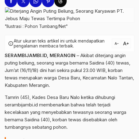
"Ilustrasi : Pohon Tumbang/Net"
Atur ukuran teks artikel ini untuk mendapatkan
text_increase
info
text_decrease
pengalaman membaca terbaik.
SERAMBIJAMBI.ID, MERANGIN
– Akibat diterjang angin
puting beliung, seorang warga bernama Saidina (40) tewas,
Jum’at (16/11/18) dini hari sekira pukul 23.00 WIB, korban
tewas merupakan warga Desa Baru, Kecamatan Nalo Tantan,
Kabupaten Merangin.
Tamrin (45), Kades Desa Baru Nalo ketika dihubungi
serambijambi.id membenarkan bahwa telah terjadi
kecelakaan yang menyebabkan tewasnya seorang warga
bernama Saidina (40), korban tewas disebabkan oleh
tumbangnya sebatang pohon.