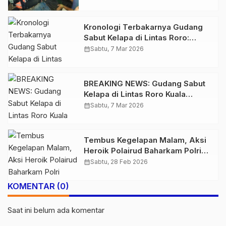
Hilang
Kronologi Terbakarnya Gudang
Sabut Kelapa di Lintas Roro:
CCTV Mati Mendadak, Api
calendar_month
Sabtu, 7 Mar 2026
Langsung Membesar
BREAKING NEWS: Gudang Sabut
Kelapa di Lintas Roro Kuala
Tungkal Terbakar, Petugas
calendar_month
Sabtu, 7 Mar 2026
Berjibaku Padamkan Api
Tembus Kegelapan Malam, Aksi
Heroik Polairud Baharkam Polri
Selamatkan Nyawa Pasien Kritis
calendar_month
Sabtu, 28 Feb 2026
di Tanjab Barat
KOMENTAR (0)
Saat ini belum ada komentar