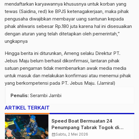
mendaftarkan karyawannya khususnya untuk korban yang
tewas (Saidina, red) ke BPJS ketenagakerjaan, maka pihak
pengusaha diwajibkan membayar uang santunan kepada
pihak ahliwaris sebesar Rp.180 juta karena hal ini disesuaikan
dengan aturan yang telah ditetapkan oleh pemerintah,”
ungkapnya
Hingga berita ini diturunkan, Ameng selaku Direktur PT.
Jebus Maju belum berhasil dikonfirmasi, lantaran pihak
satuan pengaman tidak membenarkan awak media media
untuk masuk dan melakukan konfirmasi atau menemui pihak
yang berkompetensi pada PT. Jebus Maju. (Jamiral)
Penulis
: Serambi Jambi
ARTIKEL TERKAIT
Speed Boat Bermuatan 24
Penumpang Tabrak Togok di
Kuala Tungkal, Kapten Sempat
calendar_month
Sabtu, 2 Mei 2026