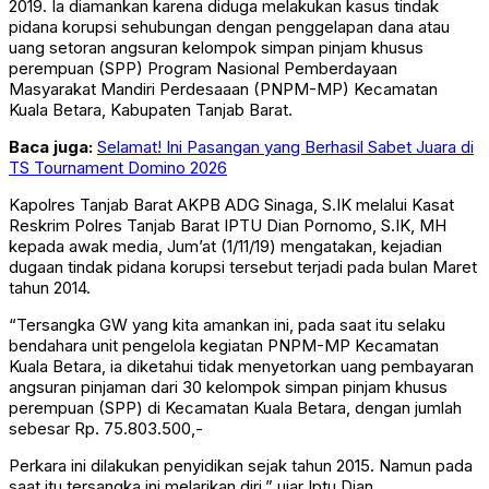
2019. Ia diamankan karena diduga melakukan kasus tindak
pidana korupsi sehubungan dengan penggelapan dana atau
uang setoran angsuran kelompok simpan pinjam khusus
perempuan (SPP) Program Nasional Pemberdayaan
Masyarakat Mandiri Perdesaaan (PNPM-MP) Kecamatan
Kuala Betara, Kabupaten Tanjab Barat.
Baca juga:
Selamat! Ini Pasangan yang Berhasil Sabet Juara di
TS Tournament Domino 2026
Kapolres Tanjab Barat AKPB ADG Sinaga, S.IK melalui Kasat
Reskrim Polres Tanjab Barat IPTU Dian Pornomo, S.IK, MH
kepada awak media, Jum’at (1/11/19) mengatakan, kejadian
dugaan tindak pidana korupsi tersebut terjadi pada bulan Maret
tahun 2014.
“Tersangka GW yang kita amankan ini, pada saat itu selaku
bendahara unit pengelola kegiatan PNPM-MP Kecamatan
Kuala Betara, ia diketahui tidak menyetorkan uang pembayaran
angsuran pinjaman dari 30 kelompok simpan pinjam khusus
perempuan (SPP) di Kecamatan Kuala Betara, dengan jumlah
sebesar Rp. 75.803.500,-
Perkara ini dilakukan penyidikan sejak tahun 2015. Namun pada
saat itu tersangka ini melarikan diri,” ujar Iptu Dian