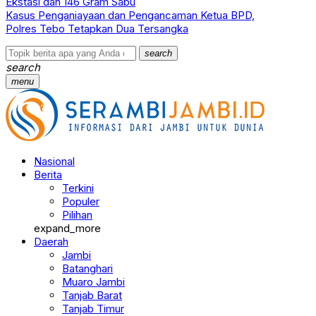
Ekstasi dan 146 Gram Sabu
Kasus Penganiayaan dan Pengancaman Ketua BPD,
Polres Tebo Tetapkan Dua Tersangka
search
search
menu
Nasional
Berita
Terkini
Populer
Pilihan
expand_more
Daerah
Jambi
Batanghari
Muaro Jambi
Tanjab Barat
Tanjab Timur