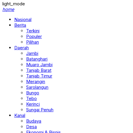
light_mode
home
Nasional
Berita
Terkini
Populer
Pilihan
Daerah
Jambi
Batanghari
Muaro Jambi
Tanjab Barat
Tanjab Timur
Merangin
Sarolangun
Bungo
Tebo
Kerinci
Sungai Penuh
Kanal
Budaya
Desa
Ekonomi & Bisnis