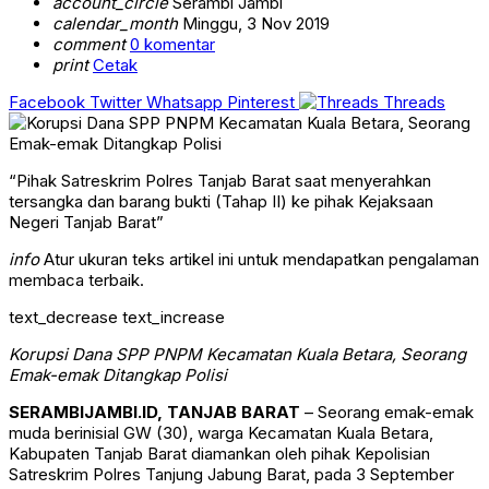
account_circle
Serambi Jambi
calendar_month
Minggu, 3 Nov 2019
comment
0 komentar
print
Cetak
Facebook
Twitter
Whatsapp
Pinterest
Threads
“Pihak Satreskrim Polres Tanjab Barat saat menyerahkan
tersangka dan barang bukti (Tahap II) ke pihak Kejaksaan
Negeri Tanjab Barat”
info
Atur ukuran teks artikel ini untuk mendapatkan pengalaman
membaca terbaik.
text_decrease
text_increase
Korupsi Dana SPP PNPM Kecamatan Kuala Betara, Seorang
Emak-emak Ditangkap Polisi
SERAMBIJAMBI.ID, TANJAB BARAT
– Seorang emak-emak
muda berinisial GW (30), warga Kecamatan Kuala Betara,
Kabupaten Tanjab Barat diamankan oleh pihak Kepolisian
Satreskrim Polres Tanjung Jabung Barat, pada 3 September