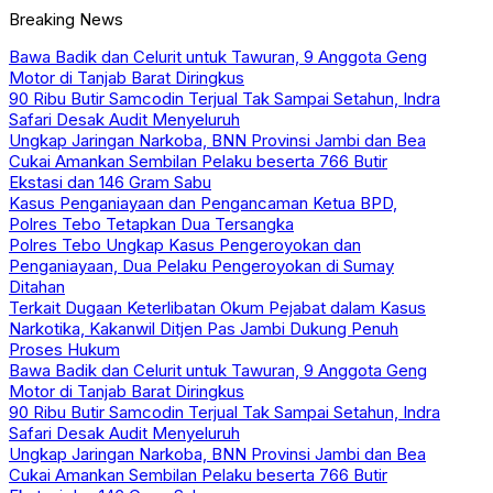
Breaking News
Bawa Badik dan Celurit untuk Tawuran, 9 Anggota Geng
Motor di Tanjab Barat Diringkus
90 Ribu Butir Samcodin Terjual Tak Sampai Setahun, Indra
Safari Desak Audit Menyeluruh
Ungkap Jaringan Narkoba, BNN Provinsi Jambi dan Bea
Cukai Amankan Sembilan Pelaku beserta 766 Butir
Ekstasi dan 146 Gram Sabu
Kasus Penganiayaan dan Pengancaman Ketua BPD,
Polres Tebo Tetapkan Dua Tersangka
Polres Tebo Ungkap Kasus Pengeroyokan dan
Penganiayaan, Dua Pelaku Pengeroyokan di Sumay
Ditahan
Terkait Dugaan Keterlibatan Okum Pejabat dalam Kasus
Narkotika, Kakanwil Ditjen Pas Jambi Dukung Penuh
Proses Hukum
Bawa Badik dan Celurit untuk Tawuran, 9 Anggota Geng
Motor di Tanjab Barat Diringkus
90 Ribu Butir Samcodin Terjual Tak Sampai Setahun, Indra
Safari Desak Audit Menyeluruh
Ungkap Jaringan Narkoba, BNN Provinsi Jambi dan Bea
Cukai Amankan Sembilan Pelaku beserta 766 Butir