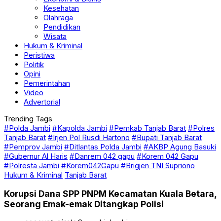
Kesehatan
Olahraga
Pendidikan
Wisata
Hukum & Kriminal
Peristiwa
Politik
Opini
Pemerintahan
Video
Advertorial
Trending Tags
#Polda Jambi
#Kapolda Jambi
#Pemkab Tanjab Barat
#Polres
Tanjab Barat
#Irjen Pol Rusdi Hartono
#Bupati Tanjab Barat
#Pemprov Jambi
#Ditlantas Polda Jambi
#AKBP Agung Basuki
#Gubernur Al Haris
#Danrem 042 gapu
#Korem 042 Gapu
#Polresta Jambi
#Korem042Gapu
#Brigjen TNI Supriono
Hukum & Kriminal
Tanjab Barat
Korupsi Dana SPP PNPM Kecamatan Kuala Betara,
Seorang Emak-emak Ditangkap Polisi