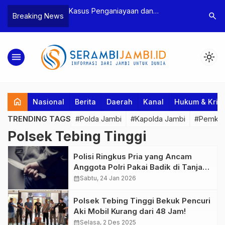
n Narkoba, BNN
Kasus Penganiayaan dan
Polres T
search
Breaking News
dan Bea Cukai
Pengancaman Ketua BPD, Polres
Pengeroy
an Pelaku beserta
Tebo Tetapkan Dua Tersangka
Dua Pela
si dan 146 Gram
Ditahan
menu
light_mode
home
Nasional
Berita
Daerah
Kanal
Hukum & Krim
TRENDING TAGS
#Polda Jambi
#Kapolda Jambi
#Pemkab
Polsek Tebing Tinggi
Polisi Ringkus Pria yang Ancam
Anggota Polri Pakai Badik di Tanjab
Barat
calendar_month
Sabtu, 24 Jan 2026
Polsek Tebing Tinggi Bekuk Pencuri
Aki Mobil Kurang dari 48 Jam!
calendar_month
Selasa, 2 Des 2025