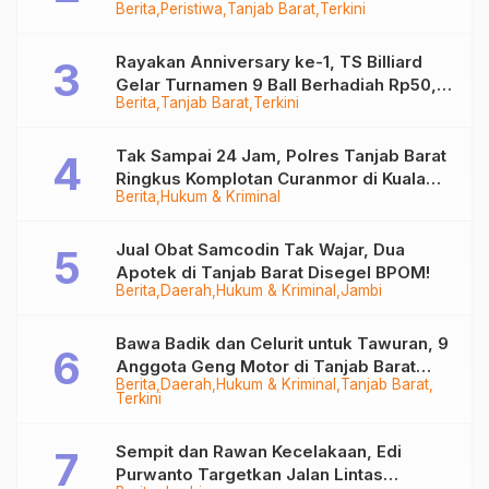
Berita
Peristiwa
Tanjab Barat
Terkini
Sempat Hilang
Rayakan Anniversary ke-1, TS Billiard
Gelar Turnamen 9 Ball Berhadiah Rp50,8
Berita
Tanjab Barat
Terkini
Juta
Tak Sampai 24 Jam, Polres Tanjab Barat
Ringkus Komplotan Curanmor di Kuala
Berita
Hukum & Kriminal
Tungkal
Jual Obat Samcodin Tak Wajar, Dua
Apotek di Tanjab Barat Disegel BPOM!
Berita
Daerah
Hukum & Kriminal
Jambi
Bawa Badik dan Celurit untuk Tawuran, 9
Anggota Geng Motor di Tanjab Barat
Berita
Daerah
Hukum & Kriminal
Tanjab Barat
Diringkus
Terkini
Sempit dan Rawan Kecelakaan, Edi
Purwanto Targetkan Jalan Lintas