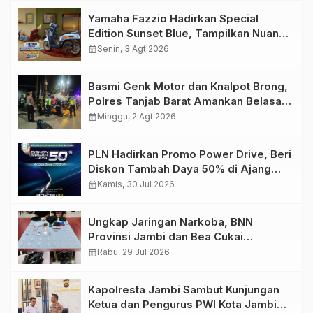
Yamaha Fazzio Hadirkan Special
Edition Sunset Blue, Tampilkan Nuansa
Retro Summer yang Semakin Skena
calendar_month
Senin, 3 Agt 2026
Basmi Genk Motor dan Knalpot Brong,
Polres Tanjab Barat Amankan Belasan
Kendaraan
calendar_month
Minggu, 2 Agt 2026
PLN Hadirkan Promo Power Drive, Beri
Diskon Tambah Daya 50% di Ajang
GIIAS 2026
calendar_month
Kamis, 30 Jul 2026
Ungkap Jaringan Narkoba, BNN
Provinsi Jambi dan Bea Cukai
Amankan Sembilan Pelaku beserta
calendar_month
Rabu, 29 Jul 2026
766 Butir Ekstasi dan 146 Gram Sabu
Kapolresta Jambi Sambut Kunjungan
Ketua dan Pengurus PWI Kota Jambi