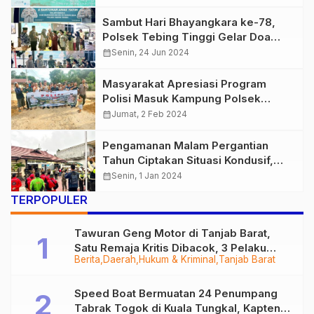
Sambut Hari Bhayangkara ke-78,
Polsek Tebing Tinggi Gelar Doa
Bersama dan Berikan Santunan ke
calendar_month
Senin, 24 Jun 2024
Anak Yatim
Masyarakat Apresiasi Program
Polisi Masuk Kampung Polsek
Tebing Tinggi
calendar_month
Jumat, 2 Feb 2024
Pengamanan Malam Pergantian
Tahun Ciptakan Situasi Kondusif,
Kapolsek Tebing Tinggi Pimpin Apel
calendar_month
Senin, 1 Jan 2024
Bersama
TERPOPULER
Tawuran Geng Motor di Tanjab Barat,
Satu Remaja Kritis Dibacok, 3 Pelaku
Berita
Daerah
Hukum & Kriminal
Tanjab Barat
Ditangkap
Speed Boat Bermuatan 24 Penumpang
Tabrak Togok di Kuala Tungkal, Kapten