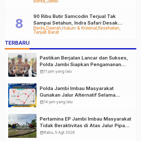
Berita
Jambi
Tungkal-Jambi Mulus di 2028
90 Ribu Butir Samcodin Terjual Tak
Sampai Setahun, Indra Safari Desak
Berita
Daerah
Hukum & Kriminal
Kesehatan
Audit Menyeluruh
Tanjab Barat
TERBARU
Pastikan Berjalan Lancar dan Sukses,
Polda Jambi Siapkan Pengamanan
Berlapis untuk 8.750 Pelari, 1.848
calendar_month
11 jam yang lalu
Personel Kawal Presisi Merdeka Run
Polda Jambi Imbau Masyarakat
Gunakan Jalur Alternatif Selama
Pelaksanaan Presisi Merdeka Run
calendar_month
14 jam yang lalu
2026
Pertamina EP Jambi Imbau Masyarakat
Tidak Beraktivitas di Atas Jalur Pipa
Migas Demi Keselamatan Bersama
calendar_month
Rabu, 5 Agt 2026