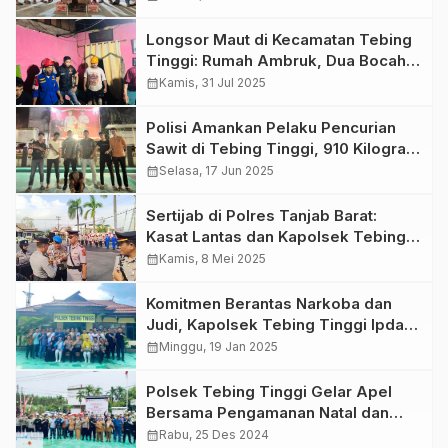
Longsor Maut di Kecamatan Tebing
Tinggi: Rumah Ambruk, Dua Bocah
Meregang Nyawa, Ini Kisah Pilu di
calendar_month
Kamis, 31 Jul 2025
Baliknya
Polisi Amankan Pelaku Pencurian
Sawit di Tebing Tinggi, 910 Kilogram
Buah Sawit Disita
calendar_month
Selasa, 17 Jun 2025
Sertijab di Polres Tanjab Barat:
Kasat Lantas dan Kapolsek Tebing
Tinggi Resmi Berganti
calendar_month
Kamis, 8 Mei 2025
Komitmen Berantas Narkoba dan
Judi, Kapolsek Tebing Tinggi Ipda
Hans Kumpulkan 9 Kades dan Lurah
calendar_month
Minggu, 19 Jan 2025
Polsek Tebing Tinggi Gelar Apel
Bersama Pengamanan Natal dan
Tahun Baru 2025
calendar_month
Rabu, 25 Des 2024