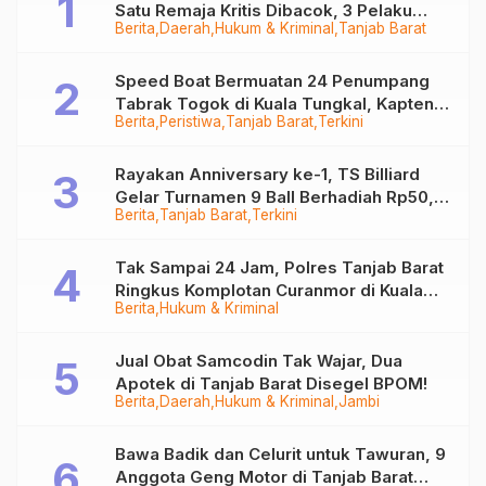
Satu Remaja Kritis Dibacok, 3 Pelaku
Berita
Daerah
Hukum & Kriminal
Tanjab Barat
Ditangkap
Speed Boat Bermuatan 24 Penumpang
Tabrak Togok di Kuala Tungkal, Kapten
Berita
Peristiwa
Tanjab Barat
Terkini
Sempat Hilang
Rayakan Anniversary ke-1, TS Billiard
Gelar Turnamen 9 Ball Berhadiah Rp50,8
Berita
Tanjab Barat
Terkini
Juta
Tak Sampai 24 Jam, Polres Tanjab Barat
Ringkus Komplotan Curanmor di Kuala
Berita
Hukum & Kriminal
Tungkal
Jual Obat Samcodin Tak Wajar, Dua
Apotek di Tanjab Barat Disegel BPOM!
Berita
Daerah
Hukum & Kriminal
Jambi
Bawa Badik dan Celurit untuk Tawuran, 9
Anggota Geng Motor di Tanjab Barat