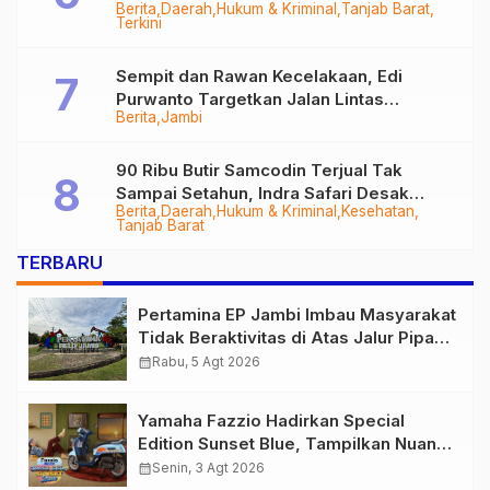
Berita
Daerah
Hukum & Kriminal
Tanjab Barat
Diringkus
Terkini
Sempit dan Rawan Kecelakaan, Edi
Purwanto Targetkan Jalan Lintas
Berita
Jambi
Tungkal-Jambi Mulus di 2028
90 Ribu Butir Samcodin Terjual Tak
Sampai Setahun, Indra Safari Desak
Berita
Daerah
Hukum & Kriminal
Kesehatan
Audit Menyeluruh
Tanjab Barat
TERBARU
Pertamina EP Jambi Imbau Masyarakat
Tidak Beraktivitas di Atas Jalur Pipa
Migas Demi Keselamatan Bersama
calendar_month
Rabu, 5 Agt 2026
Yamaha Fazzio Hadirkan Special
Edition Sunset Blue, Tampilkan Nuansa
Retro Summer yang Semakin Skena
calendar_month
Senin, 3 Agt 2026