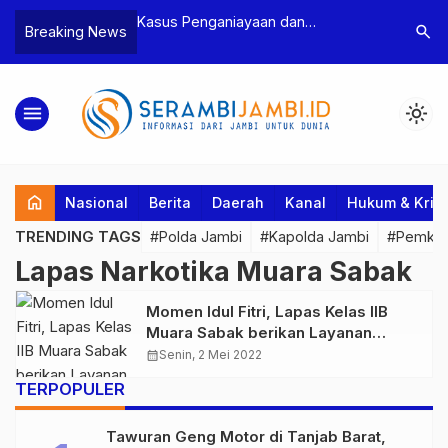
n Narkoba, BNN
Kasus Penganiayaan dan
Polres T
search
Breaking News
dan Bea Cukai
Pengancaman Ketua BPD, Polres
Pengeroy
an Pelaku beserta
Tebo Tetapkan Dua Tersangka
Dua Pela
si dan 146 Gram
Ditahan
menu
light_mode
home
Nasional
Berita
Daerah
Kanal
Hukum & Krim
TRENDING TAGS
#Polda Jambi
#Kapolda Jambi
#Pemkab
Lapas Narkotika Muara Sabak
Momen Idul Fitri, Lapas Kelas IIB
Muara Sabak berikan Layanan
Kunjungan Secara Virtual Gratis
calendar_month
Senin, 2 Mei 2022
TERPOPULER
Tawuran Geng Motor di Tanjab Barat,