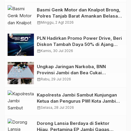
Basmi Genk Motor dan Knalpot Brong,
Polres Tanjab Barat Amankan Belasan
Kendaraan
calendar_month
Minggu, 2 Agt 2026
PLN Hadirkan Promo Power Drive, Beri
Diskon Tambah Daya 50% di Ajang
GIIAS 2026
calendar_month
Kamis, 30 Jul 2026
Ungkap Jaringan Narkoba, BNN
Provinsi Jambi dan Bea Cukai
Amankan Sembilan Pelaku beserta
calendar_month
Rabu, 29 Jul 2026
766 Butir Ekstasi dan 146 Gram Sabu
Kapolresta Jambi Sambut Kunjungan
Ketua dan Pengurus PWI Kota Jambi
Perkuat Sinergi dan Kolaborasi
calendar_month
Selasa, 28 Jul 2026
Dorong Lansia Berdaya di Sektor
Hijau, Pertamina EP Jambi Gagas