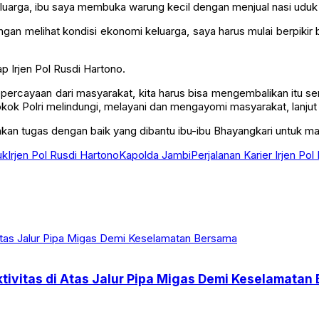
uarga, ibu saya membuka warung kecil dengan menjual nasi uduk
engan melihat kondisi ekonomi keluarga, saya harus mulai berpik
p Irjen Pol Rusdi Hartono.
 kepercayaan dari masyarakat, kita harus bisa mengembalikan itu 
s Pokok Polri melindungi, melayani dan mengayomi masyarakat, lanju
kan tugas dengan baik yang dibantu ibu-ibu Bhayangkari untuk ma
uk
Irjen Pol Rusdi Hartono
Kapolda Jambi
Perjalanan Karier Irjen Po
tivitas di Atas Jalur Pipa Migas Demi Keselamatan