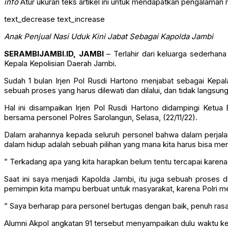
info
Atur ukuran teks artikel ini untuk mendapatkan pengalaman
text_decrease
text_increase
Anak Penjual Nasi Uduk Kini Jabat Sebagai Kapolda Jambi
SERAMBIJAMBI.ID, JAMBI
– Terlahir dari keluarga sederhan
Kepala Kepolisian Daerah Jambi.
Sudah 1 bulan Irjen Pol Rusdi Hartono menjabat sebagai Kepa
sebuah proses yang harus dilewati dan dilalui, dan tidak langsu
Hal ini disampaikan Irjen Pol Rusdi Hartono didampingi Ket
bersama personel Polres Sarolangun, Selasa, (22/11/22).
Dalam arahannya kepada seluruh personel bahwa dalam perjalan
dalam hidup adalah sebuah pilihan yang mana kita harus bisa memil
” Terkadang apa yang kita harapkan belum tentu tercapai karen
Saat ini saya menjadi Kapolda Jambi, itu juga sebuah proses 
pemimpin kita mampu berbuat untuk masyarakat, karena Polri m
” Saya berharap para personel bertugas dengan baik, penuh rasa
Alumni Akpol angkatan 91 tersebut menyampaikan dulu waktu kec