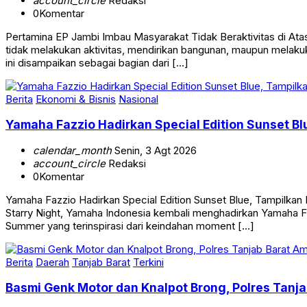
account_circle
Redaksi
0
Komentar
Pertamina EP Jambi Imbau Masyarakat Tidak Beraktivitas di 
tidak melakukan aktivitas, mendirikan bangunan, maupun melakuk
ini disampaikan sebagai bagian dari […]
Berita
Ekonomi & Bisnis
Nasional
Yamaha Fazzio Hadirkan Special Edition Sunset 
calendar_month
Senin, 3 Agt 2026
account_circle
Redaksi
0
Komentar
Yamaha Fazzio Hadirkan Special Edition Sunset Blue, Tampilk
Starry Night, Yamaha Indonesia kembali menghadirkan Yamaha Faz
Summer yang terinspirasi dari keindahan moment […]
Berita
Daerah
Tanjab Barat
Terkini
Basmi Genk Motor dan Knalpot Brong, Polres Tan