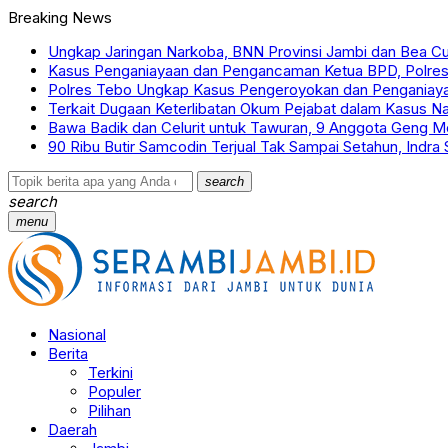
Breaking News
Ungkap Jaringan Narkoba, BNN Provinsi Jambi dan Bea Cu
Kasus Penganiayaan dan Pengancaman Ketua BPD, Polre
Polres Tebo Ungkap Kasus Pengeroyokan dan Penganiaya
Terkait Dugaan Keterlibatan Okum Pejabat dalam Kasus N
Bawa Badik dan Celurit untuk Tawuran, 9 Anggota Geng Mot
90 Ribu Butir Samcodin Terjual Tak Sampai Setahun, Indra
search
search
menu
Nasional
Berita
Terkini
Populer
Pilihan
Daerah