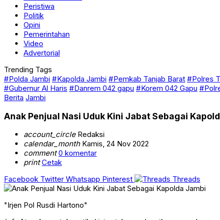
Peristiwa
Politik
Opini
Pemerintahan
Video
Advertorial
Trending Tags
#Polda Jambi
#Kapolda Jambi
#Pemkab Tanjab Barat
#Polres T
#Gubernur Al Haris
#Danrem 042 gapu
#Korem 042 Gapu
#Polr
Berita
Jambi
Anak Penjual Nasi Uduk Kini Jabat Sebagai Kapol
account_circle
Redaksi
calendar_month
Kamis, 24 Nov 2022
comment
0 komentar
print
Cetak
Facebook
Twitter
Whatsapp
Pinterest
Threads
"Irjen Pol Rusdi Hartono"