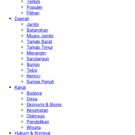
Terkini
Populer
Pilihan
Daerah
Jambi
Batanghari
Muaro Jambi
Tanjab Barat
Tanjab Timur
Merangin
Sarolangun
Bungo
Tebo
Kerinci
Sungai Penuh
Kanal
Budaya
Desa
Ekonomi & Bisnis
Kesehatan
Olahraga
Pendidikan
Wisata
Hukum & Kriminal