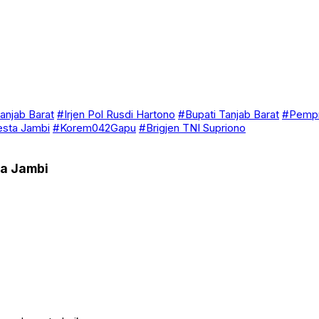
anjab Barat
#Irjen Pol Rusdi Hartono
#Bupati Tanjab Barat
#Pempr
esta Jambi
#Korem042Gapu
#Brigjen TNI Supriono
da Jambi