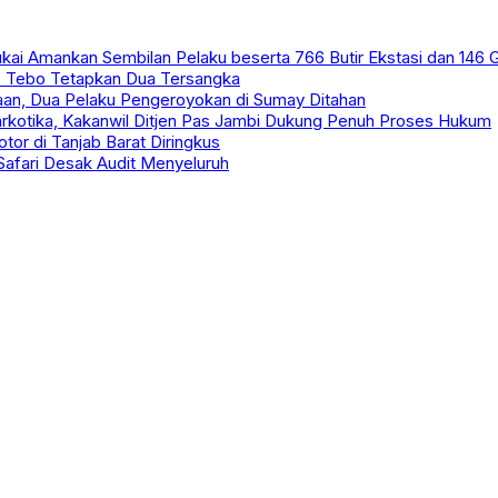
kai Amankan Sembilan Pelaku beserta 766 Butir Ekstasi dan 146
s Tebo Tetapkan Dua Tersangka
an, Dua Pelaku Pengeroyokan di Sumay Ditahan
arkotika, Kakanwil Ditjen Pas Jambi Dukung Penuh Proses Hukum
or di Tanjab Barat Diringkus
 Safari Desak Audit Menyeluruh