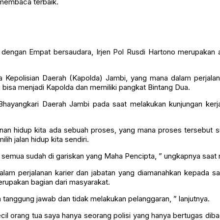
 membaca terbaik.
a dengan Empat bersaudara, Irjen Pol Rusdi Hartono merupakan a
la Kepolisian Daerah (Kapolda) Jambi, yang mana dalam perjalan
ng bisa menjadi Kapolda dan memiliki pangkat Bintang Dua.
ua Bhayangkari Daerah Jambi pada saat melakukan kunjungan ke
an hidup kita ada sebuah proses, yang mana proses tersebut sud
ih jalan hidup kita sendiri.
a semua sudah di gariskan yang Maha Pencipta, ” ungkapnya saat
dalam perjalanan karier dan jabatan yang diamanahkan kepada s
erupakan bagian dari masyarakat.
 tanggung jawab dan tidak melakukan pelanggaran, ” lanjutnya.
il orang tua saya hanya seorang polisi yang hanya bertugas dib