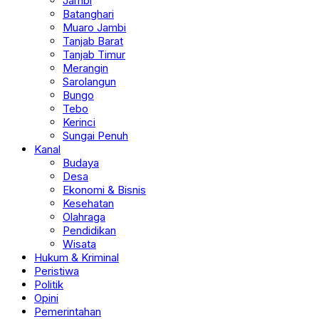
Jambi
Batanghari
Muaro Jambi
Tanjab Barat
Tanjab Timur
Merangin
Sarolangun
Bungo
Tebo
Kerinci
Sungai Penuh
Kanal
Budaya
Desa
Ekonomi & Bisnis
Kesehatan
Olahraga
Pendidikan
Wisata
Hukum & Kriminal
Peristiwa
Politik
Opini
Pemerintahan