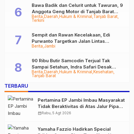
Bawa Badik dan Celurit untuk Tawuran, 9
Anggota Geng Motor di Tanjab Barat
Berita
Daerah
Hukum & Kriminal
Tanjab Barat
Diringkus
Terkini
Sempit dan Rawan Kecelakaan, Edi
Purwanto Targetkan Jalan Lintas
Berita
Jambi
Tungkal-Jambi Mulus di 2028
90 Ribu Butir Samcodin Terjual Tak
Sampai Setahun, Indra Safari Desak
Berita
Daerah
Hukum & Kriminal
Kesehatan
Audit Menyeluruh
Tanjab Barat
TERBARU
Pertamina EP Jambi Imbau Masyarakat
Tidak Beraktivitas di Atas Jalur Pipa
Migas Demi Keselamatan Bersama
calendar_month
Rabu, 5 Agt 2026
Yamaha Fazzio Hadirkan Special