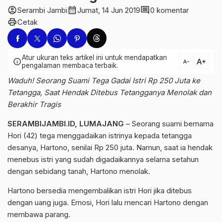
account_circle
calendar_month
comment
Serambi Jambi
Jumat, 14 Jun 2019
0 komentar
print
Cetak
Atur ukuran teks artikel ini untuk mendapatkan
text_increase
info
text_decrease
pengalaman membaca terbaik.
Waduh! Seorang Suami Tega Gadai Istri Rp 250 Juta ke
Tetangga, Saat Hendak Ditebus Tetangganya Menolak dan
Berakhir Tragis
SERAMBIJAMBI.ID, LUMAJANG
– Seorang suami bernama
Hori (42) tega menggadaikan istrinya kepada tetangga
desanya, Hartono, senilai Rp 250 juta. Namun, saat ia hendak
menebus istri yang sudah digadaikannya selama setahun
dengan sebidang tanah, Hartono menolak.
Hartono bersedia mengembalikan istri Hori jika ditebus
dengan uang juga. Emosi, Hori lalu mencari Hartono dengan
membawa parang.