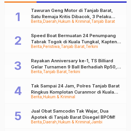
Dicontoh
Tawuran Geng Motor di Tanjab Barat,
Satu Remaja Kritis Dibacok, 3 Pelaku
Berita
Daerah
Hukum & Kriminal
Tanjab Barat
Ditangkap
Speed Boat Bermuatan 24 Penumpang
Tabrak Togok di Kuala Tungkal, Kapten
Berita
Peristiwa
Tanjab Barat
Terkini
Sempat Hilang
Rayakan Anniversary ke-1, TS Billiard
Gelar Turnamen 9 Ball Berhadiah Rp50,8
Berita
Tanjab Barat
Terkini
Juta
Tak Sampai 24 Jam, Polres Tanjab Barat
Ringkus Komplotan Curanmor di Kuala
Berita
Hukum & Kriminal
Tungkal
Jual Obat Samcodin Tak Wajar, Dua
Apotek di Tanjab Barat Disegel BPOM!
Berita
Daerah
Hukum & Kriminal
Jambi