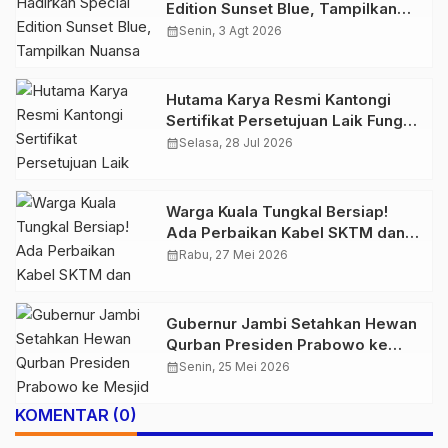
Edition Sunset Blue, Tampilkan
Nuansa Retro Summer yang
calendar_month
Senin, 3 Agt 2026
Semakin Skena
Hutama Karya Resmi Kantongi
Sertifikat Persetujuan Laik Fungsi
Struktur Jembatan Musi V Tol
calendar_month
Selasa, 28 Jul 2026
Palembang–Betung
Warga Kuala Tungkal Bersiap!
Ada Perbaikan Kabel SKTM dan
Perluasan Jaringan, Ini Jadwal
calendar_month
Rabu, 27 Mei 2026
Pemadaman Listrik Sabtu Ini
Gubernur Jambi Setahkan Hewan
Qurban Presiden Prabowo ke
Mesjid Islamic Center
calendar_month
Senin, 25 Mei 2026
KOMENTAR (0)