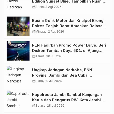
Edition Sunset Blue, Tampilkan Nuansa
Retro Summer yang Semakin Skena
calendar_month
Senin, 3 Agt 2026
Basmi Genk Motor dan Knalpot Brong,
Polres Tanjab Barat Amankan Belasan
Kendaraan
calendar_month
Minggu, 2 Agt 2026
PLN Hadirkan Promo Power Drive, Beri
Diskon Tambah Daya 50% di Ajang
GIIAS 2026
calendar_month
Kamis, 30 Jul 2026
Ungkap Jaringan Narkoba, BNN
Provinsi Jambi dan Bea Cukai
Amankan Sembilan Pelaku beserta
calendar_month
Rabu, 29 Jul 2026
766 Butir Ekstasi dan 146 Gram Sabu
Kapolresta Jambi Sambut Kunjungan
Ketua dan Pengurus PWI Kota Jambi
Perkuat Sinergi dan Kolaborasi
calendar_month
Selasa, 28 Jul 2026