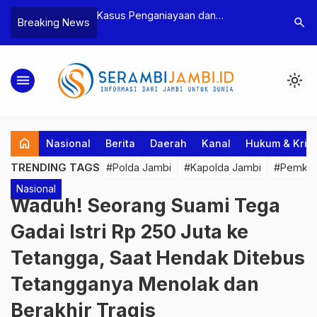
n Narkoba, BNN
Kasus Penganiayaan dan
Polres T
search
Breaking News
dan Bea Cukai
Pengancaman Ketua BPD, Polres
Pengeroy
an Pelaku beserta
Tebo Tetapkan Dua Tersangka
Dua Pela
si dan 146 Gram
Ditahan
menu
light_mode
home
Nasional
Berita
Daerah
Kanal
Hukum & Krim
TRENDING TAGS
#Polda Jambi
#Kapolda Jambi
#Pemkab
Nasional
Waduh! Seorang Suami Tega
Gadai Istri Rp 250 Juta ke
Tetangga, Saat Hendak Ditebus
Tetangganya Menolak dan
Berakhir Tragis